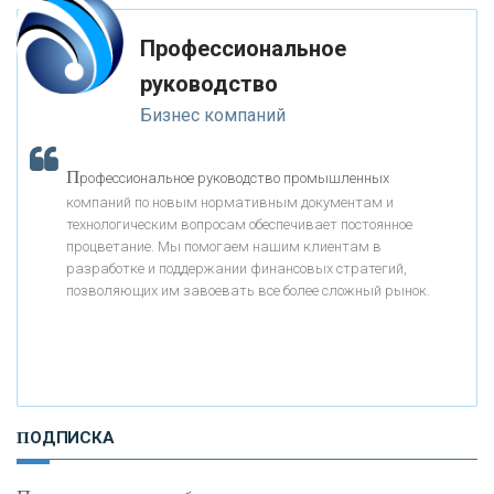
мимо ушей. Он никогда не бывает полезен никому, кроме того, кто его
дал.
Профессиональное
«МОСКОВСКИЙ КРЕДИТНЫЙ БАНК»
-- Люблю давать советы и очень не люблю, когда их дают мне.
руководство
Бизнес компаний
«АБСОЛЮТ БАНК»
П
рофессиональное руководство промышленных
«БАНК ВОЗРОЖДЕНИЕ»
компаний по новым нормативным документам и
технологическим вопросам обеспечивает постоянное
АО «КРЕДИТ ЕВРОПА БАНК»
процветание. Мы помогаем нашим клиентам в
разработке и поддержании финансовых стратегий,
позволяющих им завоевать все более сложный рынок.
«ТАТФОНДБАНК»
«РОССИЙСКИЙ КАПИТАЛ»
ПОДПИСКА
«НАЦИОНАЛЬНЫЙ КЛИРИНГОВЫЙ ЦЕНТР»