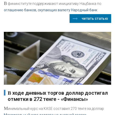
В
фининституте поддерживают инициативу Нацбанка по
оглашению банков, скупающих валюту Народный банк
читать статью
В ходе дневных торгов доллар достигал
отметки в 272 тенге - «Финансы»
М
инимальный курс на KASE составил 270 тенге за доллар
Максимальный курс доллара на дневной сессии