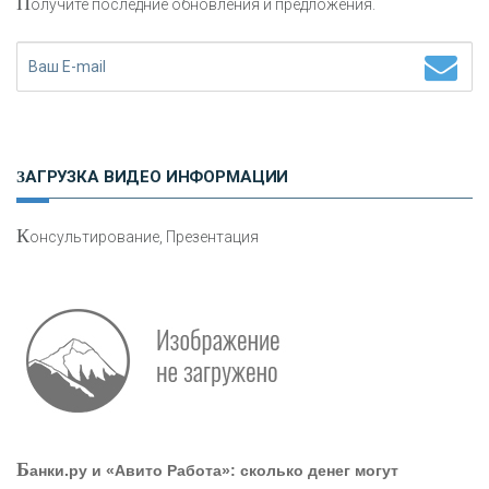
П
олучите последние обновления и предложения.
«ФК ОТКРЫТИЕ»
«ЗАПСИБКОМБАНК»
«РОСЕВРОБАНК»
ЗАГРУЗКА ВИДЕО ИНФОРМАЦИИ
«ПРЕСС-СЛУЖБА ВТБ24»
К
онсультирование, Презентация
«АВТОГРАДБАНК»
«ПРОМРЕГИОНБАНК»
ОНАС
Б
анки.ру и «Авито Работа»: сколько денег могут
КОНТАКТЫ