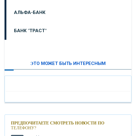
АЛЬФА-БАНК
БАНК "ТРАСТ"
ВТБ24
ЭТО МОЖЕТ БЫТЬ ИНТЕРЕСНЫМ
«МОСКОВСКИЙ ИНДУСТРИАЛЬНЫЙ БАНК»
«ПАО МОСОБЛБАНК»
«БАНК САНКТ-ПЕТЕРБУРГ»
«ПРОМСВЯЗЬБАНК»
ПРЕДПОЧИТАЕТЕ СМОТРЕТЬ НОВОСТИ ПО
ТЕЛЕФОНУ?