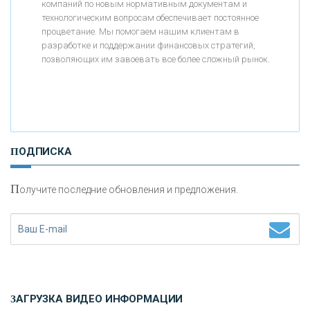
компаний по новым нормативным документам и
«АБСОЛЮТ БАНК»
технологическим вопросам обеспечивает постоянное
процветание. Мы помогаем нашим клиентам в
разработке и поддержании финансовых стратегий,
«БАНК ВОЗРОЖДЕНИЕ»
позволяющих им завоевать все более сложный рынок.
АО «КРЕДИТ ЕВРОПА БАНК»
«ТАТФОНДБАНК»
ПОДПИСКА
«РОССИЙСКИЙ КАПИТАЛ»
П
олучите последние обновления и предложения.
«НАЦИОНАЛЬНЫЙ КЛИРИНГОВЫЙ ЦЕНТР»
«ФК ОТКРЫТИЕ»
ЗАГРУЗКА ВИДЕО ИНФОРМАЦИИ
«ЗАПСИБКОМБАНК»