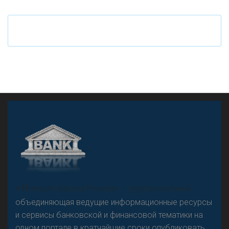
«Н
овости Банков России» – группа компаний,
объединяющая ведущие информационные ресурсы
и сервисы банковской и финансовой тематики на
одном портале в кратчайшие сроки опубликовать