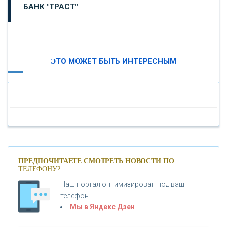
БАНК "ТРАСТ"
ВТБ24
ЭТО МОЖЕТ БЫТЬ ИНТЕРЕСНЫМ
«МОСКОВСКИЙ ИНДУСТРИАЛЬНЫЙ БАНК»
«ПАО МОСОБЛБАНК»
«БАНК САНКТ-ПЕТЕРБУРГ»
«ПРОМСВЯЗЬБАНК»
ПРЕДПОЧИТАЕТЕ СМОТРЕТЬ НОВОСТИ ПО
ТЕЛЕФОНУ?
Наш портал оптимизирован под ваш
«НОВИКОМБАНК»
телефон.
Мы в Яндекс Дзен
«СМП БАНК»