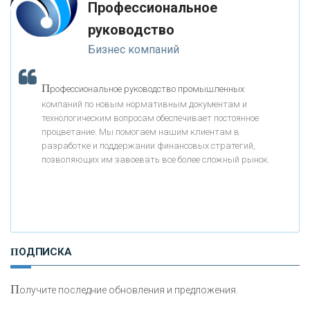
Профессиональное
«МОСКОВСКИЙ КРЕДИТНЫЙ БАНК»
-- Люблю давать советы и очень не люблю, когда их дают мне.
руководство
Бизнес компаний
«АБСОЛЮТ БАНК»
П
рофессиональное руководство промышленных
«БАНК ВОЗРОЖДЕНИЕ»
компаний по новым нормативным документам и
технологическим вопросам обеспечивает постоянное
АО «КРЕДИТ ЕВРОПА БАНК»
процветание. Мы помогаем нашим клиентам в
разработке и поддержании финансовых стратегий,
позволяющих им завоевать все более сложный рынок.
«ТАТФОНДБАНК»
«РОССИЙСКИЙ КАПИТАЛ»
ПОДПИСКА
«НАЦИОНАЛЬНЫЙ КЛИРИНГОВЫЙ ЦЕНТР»
П
олучите последние обновления и предложения.
«ФК ОТКРЫТИЕ»