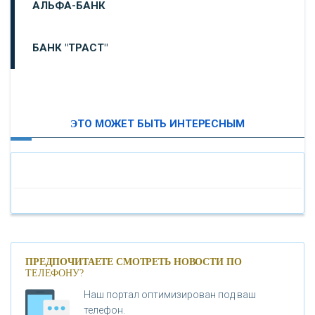
АЛЬФА-БАНК
БАНК "ТРАСТ"
ВТБ24
ЭТО МОЖЕТ БЫТЬ ИНТЕРЕСНЫМ
«МОСКОВСКИЙ ИНДУСТРИАЛЬНЫЙ БАНК»
«ПАО МОСОБЛБАНК»
«БАНК САНКТ-ПЕТЕРБУРГ»
«ПРОМСВЯЗЬБАНК»
ПРЕДПОЧИТАЕТЕ СМОТРЕТЬ НОВОСТИ ПО
ТЕЛЕФОНУ?
Наш портал оптимизирован под ваш
«НОВИКОМБАНК»
телефон.