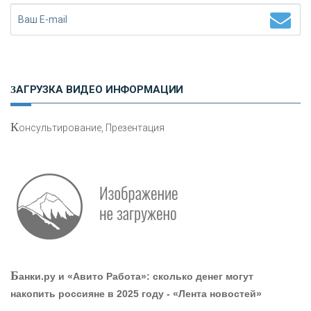
«ЗАПСИБКОМБАНК»
«РОСЕВРОБАНК»
ЗАГРУЗКА ВИДЕО ИНФОРМАЦИИ
«ПРЕСС-СЛУЖБА ВТБ24»
К
онсультирование, Презентация
«АВТОГРАДБАНК»
«ПРОМРЕГИОНБАНК»
ОНАС
Б
анки.ру и «Авито Работа»: сколько денег могут
КОНТАКТЫ
накопить россияне в 2025 году - «Лента новостей»