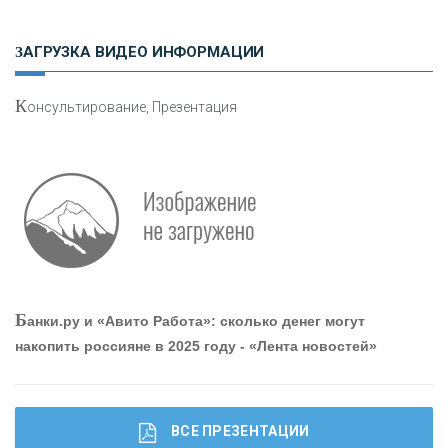
Н
етворкинг для предпринимателей
ЗАГРУЗКА ВИДЕО ИНФОРМАЦИИ
К
онсультирование, Презентация
Р
абота мечты. Что банки делают для того, чтобы
привлечь и удержать персонал - «Интервью»
О
шибки при покупке подержанного авто
Б
анки.ру и «Авито Работа»: сколько денег могут
накопить россияне в 2025 году - «Лента новостей»
ВСЕ ПРЕЗЕНТАЦИИ