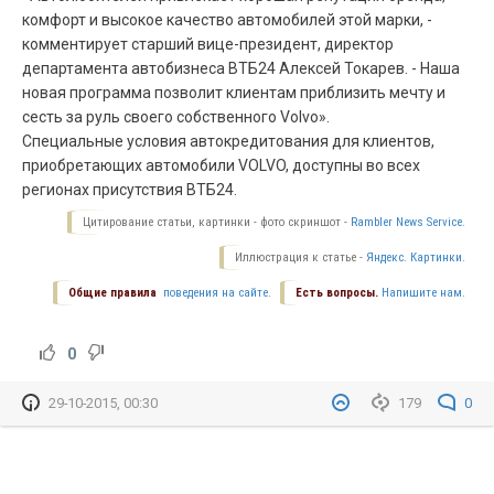
комфорт и высокое качество автомобилей этой марки, -
комментирует старший вице-президент, директор
департамента автобизнеса ВТБ24 Алексей Токарев. - Наша
новая программа позволит клиентам приблизить мечту и
сесть за руль своего собственного Volvo».
Специальные условия автокредитования для клиентов,
приобретающих автомобили
VOLVO
, доступны во всех
регионах присутствия ВТБ24.
Цитирование статьи, картинки - фото скриншот -
Rambler News Service.
Иллюстрация к статье -
Яндекс. Картинки.
Общие правила
поведения на сайте.
Есть вопросы.
Напишите нам.
0
29-10-2015, 00:30
179
0