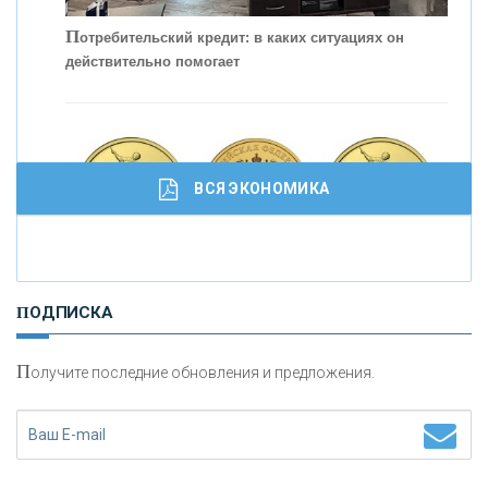
С
корость - один из главных трендов в
кредитовании бизнеса - «Интервью»
П
отребительский кредит: в каких ситуациях он
действительно помогает
ВСЯ ЭКОНОМИКА
И
нвестиционные золотые монеты как средство
ПОДПИСКА
сохранения и увеличения капитала
П
олучите последние обновления и предложения.