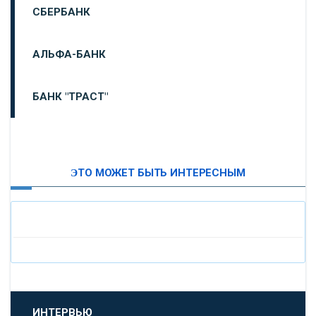
СБЕРБАНК
АЛЬФА-БАНК
БАНК "ТРАСТ"
ВТБ24
ЭТО МОЖЕТ БЫТЬ ИНТЕРЕСНЫМ
«МОСКОВСКИЙ ИНДУСТРИАЛЬНЫЙ БАНК»
«ПАО МОСОБЛБАНК»
«БАНК САНКТ-ПЕТЕРБУРГ»
«ПРОМСВЯЗЬБАНК»
ИНТЕРВЬЮ