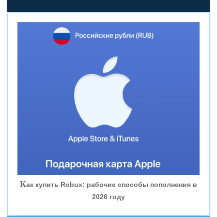
«НОВИКОМБАНК»
«СМП БАНК»
«ВНЕШПРОМБАНК»
«БАНК ЮГРА»
«БАНК ГЛОБЭКС»
«СОВКОМБАНК»
К
ак купить Robux: рабочие способы пополнения в
2026 году
«ТРАСТ»