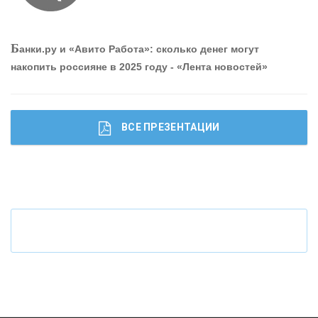
О
шибки при покупке подержанного авто
Р
абота мечты. Что банки делают для того, чтобы
Б
анки.ру и «Авито Работа»: сколько денег могут
привлечь и удержать персонал - «Интервью»
накопить россияне в 2025 году - «Лента новостей»
ВСЕ ПРЕЗЕНТАЦИИ
Ч
то будет с наличными деньгами при цифровом
рубле