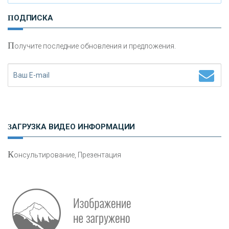
И
нвестиционные золотые монеты как средство
ПОДПИСКА
сохранения и увеличения капитала
П
олучите последние обновления и предложения.
Н
етворкинг для предпринимателей
ЗАГРУЗКА ВИДЕО ИНФОРМАЦИИ
К
онсультирование, Презентация