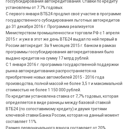
госсубсидирования автокредитования. Ставки по кредиту
установлены от 7.7% годовых.
С первого января ВТБ24 продлил своё участие в программе
государственного субсидирования льготных автокредитов
до 31 декабря 2016 г. Программа реализуется
Министерством промышленности и торговли РФ с 1 апреля
2015 г. и уже в этот же день ВТБ24 выдал по ней первый в
России автокредит. За 9 месяцев 2015 г. банком в рамках
программы госсубсидирования автокредитования было
выдано кредитов на сумму 17 млрд рублей.
С 1 января 2016 г. программа государственной поддержки
рынка автокредитования распространяется на
приобретение новых автомобилей 2015 - 2016 года
производства, полной массой не более 3,5 т и максимальной
стоимостью не более 1 150 000 рублей.
По кредитам установлена ставка от 7,7% годовых, которая
определяется в виде разницы между базовой ставкой
ВТБ24 (по сопоставимому кредиту) и двумя третями
ключевой ставки Банка России, которая на данный момент
составляет 11%.
Размер первоначального взноса составляет от 20%