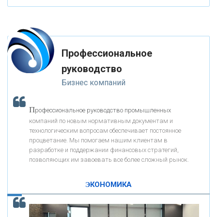
«ФК ОТКРЫТИЕ»
Профессиональное
«ЗАПСИБКОМБАНК»
руководство
Бизнес компаний
«РОСЕВРОБАНК»
П
рофессиональное руководство промышленных
«ПРЕСС-СЛУЖБА ВТБ24»
компаний по новым нормативным документам и
технологическим вопросам обеспечивает постоянное
процветание. Мы помогаем нашим клиентам в
«АВТОГРАДБАНК»
разработке и поддержании финансовых стратегий,
позволяющих им завоевать все более сложный рынок.
К
ак Система быстрых платежей за пять лет
«ПРОМРЕГИОНБАНК»
изменила финансовый рынок - «Интервью»
ЭКОНОМИКА
ОНАС