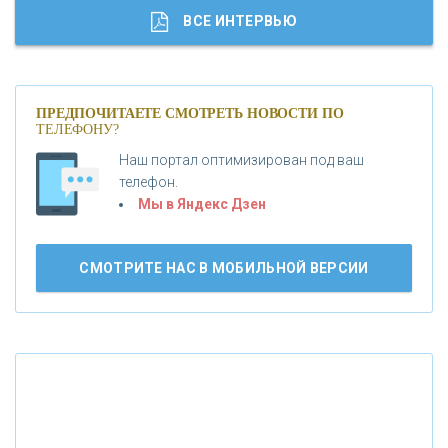
«ГАЗПРОМБАНК»
ВСЕ ИНТЕРВЬЮ
«МОСКОВСКИЙ КРЕДИТНЫЙ БАНК»
ПРЕДПОЧИТАЕТЕ СМОТРЕТЬ НОВОСТИ ПО
ТЕЛЕФОНУ?
«АБСОЛЮТ БАНК»
Наш портал оптимизирован под ваш
телефон.
Б
«БАНК ВОЗРОЖДЕНИЕ»
анки.ру обновил логотип впервые за 19 лет -
Мы в Яндекс Дзен
«Лента новостей»
АО «КРЕДИТ ЕВРОПА БАНК»
СМОТРИТЕ НАС В МОБИЛЬНОЙ ВЕРСИИ
«ТАТФОНДБАНК»
«РОССИЙСКИЙ КАПИТАЛ»
«НАЦИОНАЛЬНЫЙ КЛИРИНГОВЫЙ ЦЕНТР»