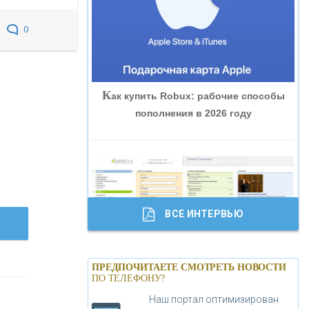
«ВНЕШПРОМБАНК»
0
«БАНК ЮГРА»
К
ак купить Robux: рабочие способы
«БАНК ГЛОБЭКС»
пополнения в 2026 году
«СОВКОМБАНК»
«ТРАСТ»
ВСЕ ИНТЕРВЬЮ
«ГАЗПРОМБАНК»
Б
анки.ру обновил логотип впервые за
«МОСКОВСКИЙ КРЕДИТНЫЙ
ПРЕДПОЧИТАЕТЕ СМОТРЕТЬ НОВОСТИ
19 лет - «Лента новостей»
ПО ТЕЛЕФОНУ?
БАНК»
Наш портал оптимизирован