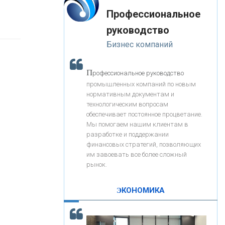
«Интервью»
-- Лучшее, что можно сделать с хорошим советом, это
«ЗАПСИБКОМБАНК»
Профессиональное
пропустить его мимо ушей. Он никогда не бывает
полезен никому, кроме того, кто его дал.
руководство
-- Люблю давать советы и очень не люблю, когда их
«РОСЕВРОБАНК»
Бизнес компаний
дают мне.
«ПРЕСС-СЛУЖБА ВТБ24»
П
рофессиональное руководство
промышленных компаний по новым
нормативным документам и
«АВТОГРАДБАНК»
технологическим вопросам
обеспечивает постоянное процветание.
Мы помогаем нашим клиентам в
«ПРОМРЕГИОНБАНК»
разработке и поддержании
финансовых стратегий, позволяющих
им завоевать все более сложный
С
корость - один из главных трендов в
ОНАС
рынок.
кредитовании бизнеса - «Интервью»
КОНТАКТЫ
ЭКОНОМИКА