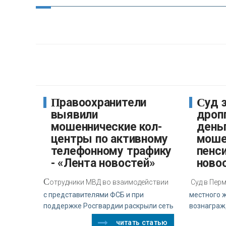
Правоохранители
Суд заставил
выявили
дроп
мошеннические кол-
день
центры по активному
моше
телефонному трафику
пенси
- «Лента новостей»
ново
С
отрудники МВД во взаимодействии
Суд в Пер
с представителями ФСБ и при
местного ж
поддержке Росгвардии раскрыли сеть
вознаграж
читать статью