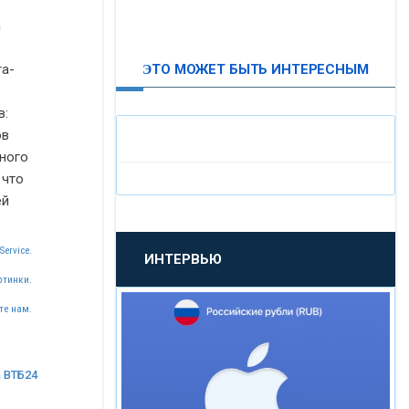
ВТБ24
а
ЭТО МОЖЕТ БЫТЬ ИНТЕРЕСНЫМ
та-
«МОСКОВСКИЙ
ИНДУСТРИАЛЬНЫЙ БАНК»
в:
ов
«ПАО МОСОБЛБАНК»
ного
 что
ей
«БАНК САНКТ-ПЕТЕРБУРГ»
Service.
ИНТЕРВЬЮ
«ПРОМСВЯЗЬБАНК»
ртинки.
те нам.
«НОВИКОМБАНК»
 ВТБ24
«СМП БАНК»