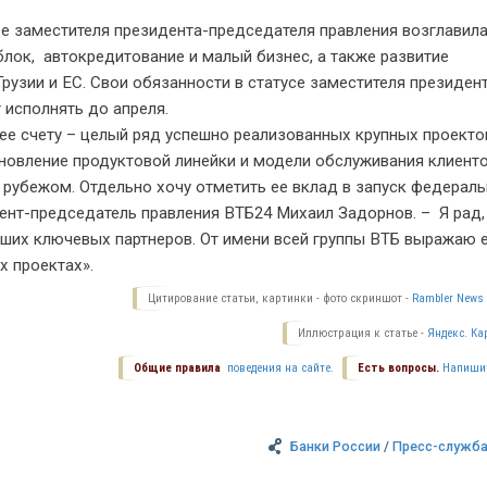
тве заместителя президента-председателя правления возглавил
лок, автокредитование и малый бизнес, а также развитие
рузии и ЕС. Свои обязанности в статусе заместителя президен
 исполнять до апреля.
ее счету – целый ряд успешно реализованных крупных проекто
бновление продуктовой линейки и модели обслуживания клиент
 рубежом. Отдельно хочу отметить ее вклад в запуск федераль
ент-председатель правления ВТБ24 Михаил Задорнов. – Я рад,
аших ключевых партнеров. От имени всей группы ВТБ выражаю 
х проектах».
Цитирование статьи, картинки - фото скриншот -
Rambler News 
Иллюстрация к статье -
Яндекс. Ка
Общие правила
поведения на сайте.
Есть вопросы.
Напиши
Банки России
/
Пресс-служба