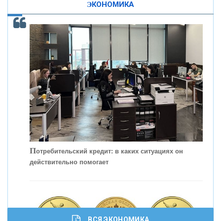
ЭКОНОМИКА
КОНТАКТЫ
С
корость - один из главных трендов в
кредитовании бизнеса - «Интервью»
П
отребительский кредит: в каких ситуациях он
действительно помогает
ВСЯ ЭКОНОМИКА