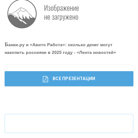
Р
абота мечты. Что банки делают для того, чтобы
привлечь и удержать персонал - «Интервью»
О
шибки при покупке подержанного авто
Б
анки.ру и «Авито Работа»: сколько денег могут
накопить россияне в 2025 году - «Лента новостей»
ВСЕ ПРЕЗЕНТАЦИИ
Ч
то будет с наличными деньгами при цифровом
рубле