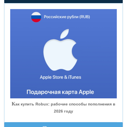
«НОВИКОМБАНК»
«СМП БАНК»
«ВНЕШПРОМБАНК»
«БАНК ЮГРА»
«БАНК ГЛОБЭКС»
«СОВКОМБАНК»
К
ак купить Robux: рабочие способы пополнения в
2026 году
«ТРАСТ»