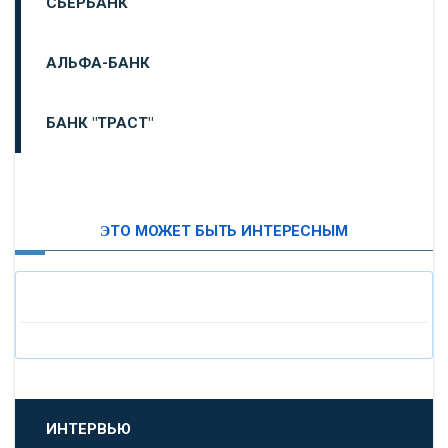
СБЕРБАНК
АЛЬФА-БАНК
БАНК "ТРАСТ"
ВТБ24
ЭТО МОЖЕТ БЫТЬ ИНТЕРЕСНЫМ
«МОСКОВСКИЙ ИНДУСТРИАЛЬНЫЙ БАНК»
«ПАО МОСОБЛБАНК»
«БАНК САНКТ-ПЕТЕРБУРГ»
«ПРОМСВЯЗЬБАНК»
ИНТЕРВЬЮ