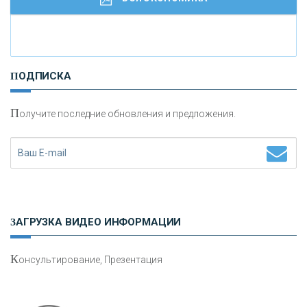
И
нвестиционные золотые монеты как средство
ПОДПИСКА
сохранения и увеличения капитала
П
олучите последние обновления и предложения.
Н
етворкинг для предпринимателей
ЗАГРУЗКА ВИДЕО ИНФОРМАЦИИ
К
онсультирование, Презентация