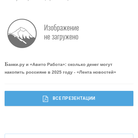
О
шибки при покупке подержанного авто
Р
абота мечты. Что банки делают для того, чтобы
Б
анки.ру и «Авито Работа»: сколько денег могут
привлечь и удержать персонал - «Интервью»
накопить россияне в 2025 году - «Лента новостей»
ВСЕ ПРЕЗЕНТАЦИИ
Ч
то будет с наличными деньгами при цифровом