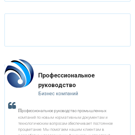
«ТАТФОНДБАНК»
«РОССИЙСКИЙ КАПИТАЛ»
«НАЦИОНАЛЬНЫЙ КЛИРИНГОВЫЙ ЦЕНТР»
«ФК ОТКРЫТИЕ»
Профессиональное
«ЗАПСИБКОМБАНК»
руководство
Бизнес компаний
«РОСЕВРОБАНК»
П
рофессиональное руководство промышленных
«ПРЕСС-СЛУЖБА ВТБ24»
компаний по новым нормативным документам и
технологическим вопросам обеспечивает постоянное
процветание. Мы помогаем нашим клиентам в
«АВТОГРАДБАНК»