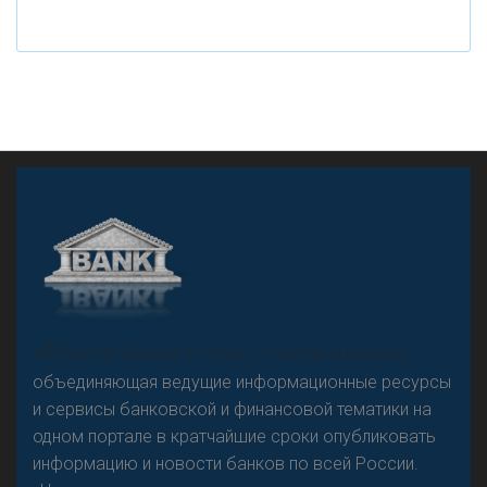
рубле
А
двокат it
«Н
овости Банков России» – группа компаний,
объединяющая ведущие информационные ресурсы
и сервисы банковской и финансовой тематики на
одном портале в кратчайшие сроки опубликовать
Р
езкого разворота на рынке автокредитов не
информацию и новости банков по всей России.
предвидится - «Интервью»