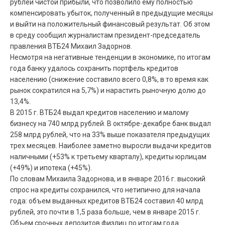
рублей чистой прибыли, что позволило ему полностью
компенсировать убыток, полученный в предыдущие месяцы
и выйти на положительный финансовый результат. Об этом
в среду сообщил журналистам президент-председатель
правления ВТБ24 Михаил Задорнов.
Несмотря на негативные тенденции в экономике, по итогам
года банку удалось сохранить портфель кредитов
населению (снижение составило всего 0,8%, в то время как
рынок сократился на 5,7%) и нарастить рыночную долю до
13,4%.
В 2015 г. ВТБ24 выдал кредитов населению и малому
бизнесу на 740 млрд рублей. В октябре-декабре банк выдал
258 млрд рублей, что на 33% выше показателя предыдущих
трех месяцев. Наиболее заметно выросли выдачи кредитов
наличными (+53% к третьему кварталу), кредиты юрлицам
(+49%) и ипотека (+45%).
По словам Михаила Задорнова, и в январе 2016 г. высокий
спрос на кредиты сохранился, что нетипично для начала
года: объем выданных кредитов ВТБ24 составил 40 млрд
рублей, это почти в 1,5 раза больше, чем в январе 2015 г.
Объем срочных депозитов физлиц по итогам года