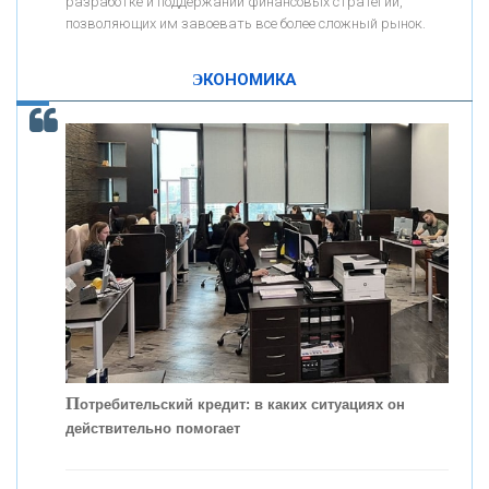
разработке и поддержании финансовых стратегий,
позволяющих им завоевать все более сложный рынок.
К
ак Система быстрых платежей за пять лет
«ПРОМРЕГИОНБАНК»
изменила финансовый рынок - «Интервью»
ЭКОНОМИКА
ОНАС
КОНТАКТЫ
П
отребительский кредит: в каких ситуациях он
действительно помогает
С
корость - один из главных трендов в