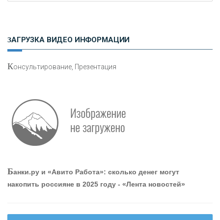
Н
етворкинг для предпринимателей
ЗАГРУЗКА ВИДЕО ИНФОРМАЦИИ
К
онсультирование, Презентация
О
шибки при покупке подержанного авто
Р
абота мечты. Что банки делают для того, чтобы
Б
анки.ру и «Авито Работа»: сколько денег могут
привлечь и удержать персонал - «Интервью»
накопить россияне в 2025 году - «Лента новостей»