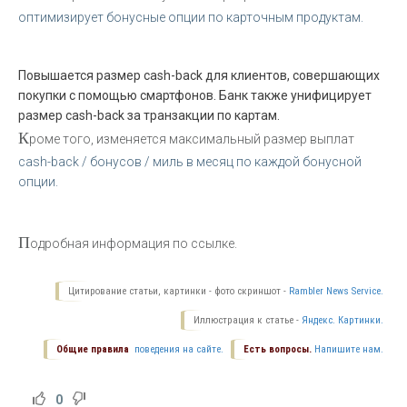
оптимизирует бонусные опции по карточным продуктам.
Повышается размер cash-back для клиентов, совершающих
покупки с помощью смартфонов. Банк также унифицирует
размер cash-back за транзакции по картам.
К
роме того, изменяется максимальный размер выплат
cash-back / бонусов / миль в месяц по каждой бонусной
опции.
П
одробная информация по ссылке.
Цитирование статьи, картинки - фото скриншот -
Rambler News Service.
Иллюстрация к статье -
Яндекс. Картинки.
Общие правила
поведения на сайте.
Есть вопросы.
Напишите нам.
0