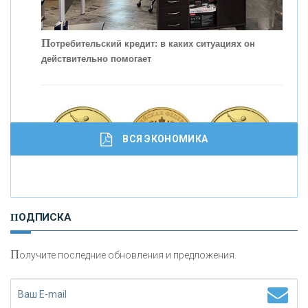
П
отребительский кредит: в каких ситуациях он
действительно помогает
С
корость - один из главных трендов в
кредитовании бизнеса - «Интервью»
ВСЯ ЭКОНОМИКА
И
нвестиционные золотые монеты как средство
ПОДПИСКА
сохранения и увеличения капитала
П
олучите последние обновления и предложения.