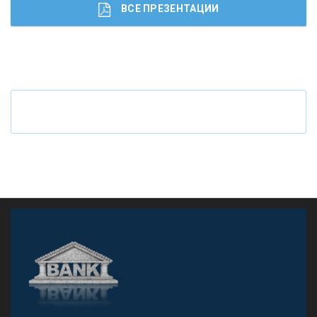
ВСЕ ПРЕЗЕНТАЦИИ
Ч
то будет с наличными деньгами при цифровом
рубле
А
двокат it