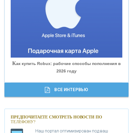
«ВНЕШПРОМБАНК»
«БАНК ЮГРА»
«БАНК ГЛОБЭКС»
«СОВКОМБАНК»
К
ак купить Robux: рабочие способы пополнения в
2026 году
«ТРАСТ»
«ГАЗПРОМБАНК»
ВСЕ ИНТЕРВЬЮ
«МОСКОВСКИЙ КРЕДИТНЫЙ БАНК»
ПРЕДПОЧИТАЕТЕ СМОТРЕТЬ НОВОСТИ ПО
ТЕЛЕФОНУ?
«АБСОЛЮТ БАНК»
Наш портал оптимизирован под ваш