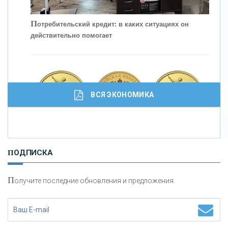
П
отребительский кредит: в каких ситуациях он
действительно помогает
С
корость - один из главных трендов в
кредитовании бизнеса - «Интервью»
ВСЯ ЭКОНОМИКА
И
нвестиционные золотые монеты как средство
ПОДПИСКА
сохранения и увеличения капитала
П
олучите последние обновления и предложения.