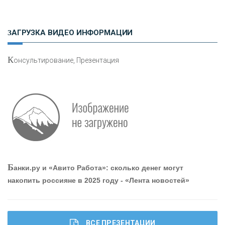
Н
етворкинг для предпринимателей
ЗАГРУЗКА ВИДЕО ИНФОРМАЦИИ
К
онсультирование, Презентация
О
шибки при покупке подержанного авто
Р
абота мечты. Что банки делают для того, чтобы
Б
анки.ру и «Авито Работа»: сколько денег могут
привлечь и удержать персонал - «Интервью»
накопить россияне в 2025 году - «Лента новостей»
ВСЕ ПРЕЗЕНТАЦИИ