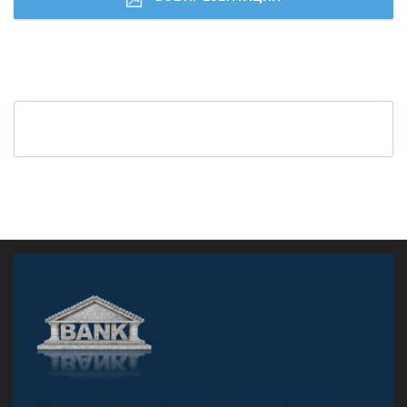
Ч
то будет с наличными деньгами при цифровом
рубле
А
двокат it
«Н