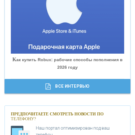
«БАНК ЮГРА»
«БАНК ГЛОБЭКС»
«СОВКОМБАНК»
К
ак купить Robux: рабочие способы пополнения в
2026 году
«ТРАСТ»
«ГАЗПРОМБАНК»
ВСЕ ИНТЕРВЬЮ
«МОСКОВСКИЙ КРЕДИТНЫЙ БАНК»
ПРЕДПОЧИТАЕТЕ СМОТРЕТЬ НОВОСТИ ПО
ТЕЛЕФОНУ?
«АБСОЛЮТ БАНК»
Наш портал оптимизирован под ваш
телефон.