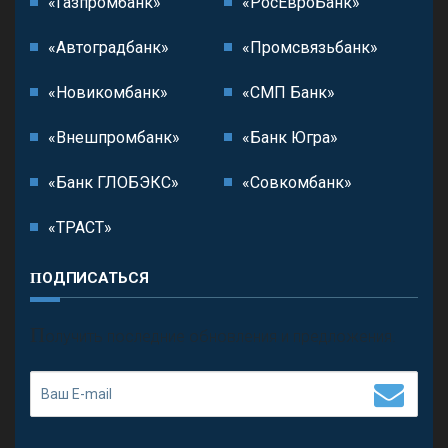
«Газпромбанк»
«РосЕвроБанк»
«Автоградбанк»
«Промсвязьбанк»
«Новикомбанк»
«СМП Банк»
«Внешпромбанк»
«Банк Югра»
«Банк ГЛОБЭКС»
«Совкомбанк»
«ТРАСТ»
ПОДПИСАТЬСЯ
П
олучить последние обновления и предложения.