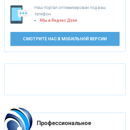
«АБСОЛЮТ БАНК»
Наш портал оптимизирован под ваш
телефон.
Б
«БАНК ВОЗРОЖДЕНИЕ»
анки.ру обновил логотип впервые за 19 лет -
Мы в Яндекс Дзен
«Лента новостей»
АО «КРЕДИТ ЕВРОПА БАНК»
СМОТРИТЕ НАС В МОБИЛЬНОЙ ВЕРСИИ
«ТАТФОНДБАНК»
«РОССИЙСКИЙ КАПИТАЛ»
«НАЦИОНАЛЬНЫЙ КЛИРИНГОВЫЙ ЦЕНТР»
«ФК ОТКРЫТИЕ»
Профессиональное
«ЗАПСИБКОМБАНК»