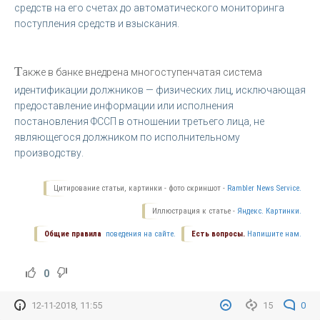
средств на его счетах до автоматического мониторинга
поступления средств и взыскания.
Т
акже в банке внедрена многоступенчатая система
идентификации должников — физических лиц, исключающая
предоставление информации или исполнения
постановления ФССП в отношении третьего лица, не
являющегося должником по исполнительному
производству.
Цитирование статьи, картинки - фото скриншот -
Rambler News Service.
Иллюстрация к статье -
Яндекс. Картинки.
Общие правила
поведения на сайте.
Есть вопросы.
Напишите нам.
0
12-11-2018, 11:55
15
0