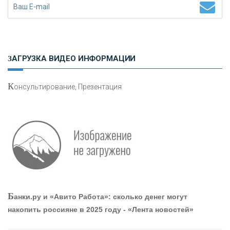
Н
етворкинг для предпринимателей
ЗАГРУЗКА ВИДЕО ИНФОРМАЦИИ
К
онсультирование, Презентация
Р
абота мечты. Что банки делают для того, чтобы
привлечь и удержать персонал - «Интервью»
О
шибки при покупке подержанного авто
Б
анки.ру и «Авито Работа»: сколько денег могут
накопить россияне в 2025 году - «Лента новостей»