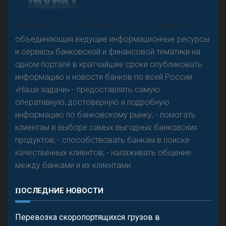
А
двокат it
Р
езкого разворота на рынке автокредитов не
«Н
овости Банков России» – группа компаний,
предвидится - «Интервью»
объединяющая ведущие информационные ресурсы
и сервисы банковской и финансовой тематики на
одном портале в кратчайшие сроки опубликовать
информацию и новости банков по всей России.
«Наши задачи» - предоставлять самую
оперативную, достоверную и подробную
информацию по банковскому рынку; - помогать
клиентам в выборе самых выгодных банковских
продуктов; - способствовать банкам в поиске
качественных клиентов; - налаживать общение
между банками и их клиентами.
ПОСЛЕДНИЕ НОВОСТИ
Перевозка скоропортящихся грузов в