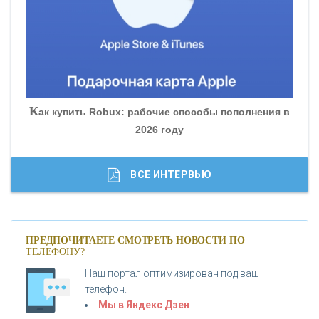
«БАНК ЮГРА»
«БАНК ГЛОБЭКС»
«СОВКОМБАНК»
К
ак купить Robux: рабочие способы пополнения в
2026 году
«ТРАСТ»
«ГАЗПРОМБАНК»
ВСЕ ИНТЕРВЬЮ
«МОСКОВСКИЙ КРЕДИТНЫЙ БАНК»
ПРЕДПОЧИТАЕТЕ СМОТРЕТЬ НОВОСТИ ПО
ТЕЛЕФОНУ?
«АБСОЛЮТ БАНК»
Наш портал оптимизирован под ваш
телефон.
Б
«БАНК ВОЗРОЖДЕНИЕ»
анки.ру обновил логотип впервые за 19 лет -
Мы в Яндекс Дзен