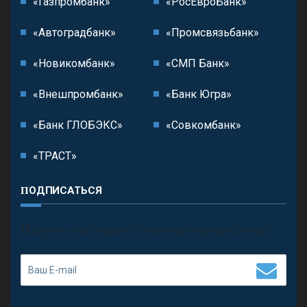
«Газпромбанк»
«РосЕвроБанк»
«Автоградбанк»
«Промсвязьбанк»
«Новикомбанк»
«СМП Банк»
«Внешпромбанк»
«Банк Югра»
«Банк ГЛОБЭКС»
«Совкомбанк»
«ТРАСТ»
ПОДПИСАТЬСЯ
П
олучить последние обновления и предложения.