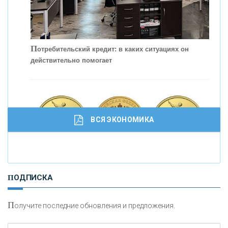
С
корость - один из главных трендов в
кредитовании бизнеса - «Интервью»
П
отребительский кредит: в каких ситуациях он
действительно помогает
ВСЯ ЭКОНОМИКА
И
нвестиционные золотые монеты как средство
ПОДПИСКА
сохранения и увеличения капитала
П
олучите последние обновления и предложения.