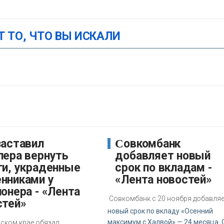
Т ТО, ЧТО ВЫ ИСКАЛИ
Совкомбанк
пера вернуть
добавляет новый
ги, украденные
срок по вкладам -
нниками у
«Лента новостей»
онера - «Лента
Совкомбанк с 20 ноября добавля
стей»
новый срок по вкладу «Осенний
максимум с Халвой» — 24 месяца. 
мском крае обязал