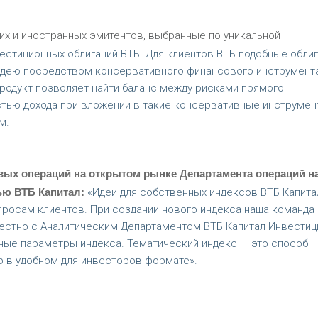
х и иностранных эмитентов, выбранные по уникальной
естиционных облигаций ВТБ. Для клиентов ВТБ подобные обли
идею посредством консервативного финансового инструмент
родукт позволяет найти баланс между рисками прямого
тью дохода при вложении в такие консервативные инструмен
м.
вых операций на открытом рынке Департамента операций н
ью ВТБ Капитал:
«Идеи для собственных индексов ВТБ Капита
росам клиентов. При создании нового индекса наша команда
естно с Аналитическим Департаментом ВТБ Капитал Инвестиц
ные параметры индекса. Тематический индекс — это способ
р в удобном для инвесторов формате».