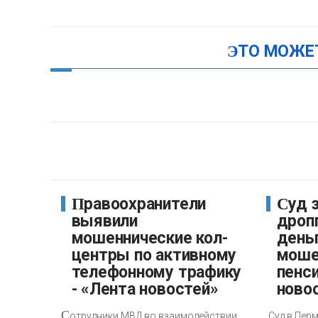
ЭТО МОЖЕ
Правоохранители
Суд заставил
выявили
дроп
мошеннические кол-
день
центры по активному
моше
телефонному трафику
пенси
- «Лента новостей»
ново
С
отрудники МВД во взаимодействии
Суд в Пер