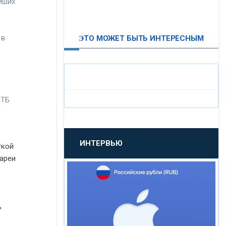
йших
ВТБ24
 в
ЭТО МОЖЕТ БЫТЬ ИНТЕРЕСНЫМ
«МОСКОВСКИЙ
ИНДУСТРИАЛЬНЫЙ БАНК»
«ПАО МОСОБЛБАНК»
ВТБ
«БАНК САНКТ-ПЕТЕРБУРГ»
ИНТЕРВЬЮ
ткой
«ПРОМСВЯЗЬБАНК»
тареи
«НОВИКОМБАНК»
ь
«СМП БАНК»