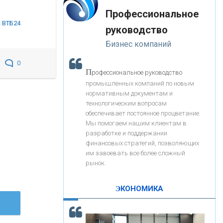
«Интервью»
-- Лучшее, что можно сделать с хорошим советом, это
«ЗАПСИБКОМБАНК»
Профессиональное
пропустить его мимо ушей. Он никогда не бывает
полезен никому, кроме того, кто его дал.
 ВТБ24
руководство
-- Люблю давать советы и очень не люблю, когда их
«РОСЕВРОБАНК»
Бизнес компаний
дают мне.
0
«ПРЕСС-СЛУЖБА ВТБ24»
П
рофессиональное руководство
промышленных компаний по новым
нормативным документам и
«АВТОГРАДБАНК»
технологическим вопросам
обеспечивает постоянное процветание.
Мы помогаем нашим клиентам в
«ПРОМРЕГИОНБАНК»
разработке и поддержании
финансовых стратегий, позволяющих
им завоевать все более сложный
С
корость - один из главных трендов в
ОНАС
рынок.
кредитовании бизнеса - «Интервью»
КОНТАКТЫ
ЭКОНОМИКА