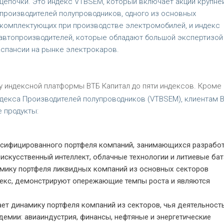
цепочки. Это индекс VTBSEM, который включает акции крупне
производителей полупроводников, одного из основных
комплектующих при производстве электромобилей, и индекс
автопроизводителей, которые обладают большой экспертизой
кспансии на рынке электрокаров.
у индексной платформы ВТБ Капитал до пяти индексов. Кроме
ндекса Производителей полупроводников (VTBSEM), клиентам 
 продукты:
рсифицированного портфеля компаний, занимающихся разрабо
 искусственный интеллект, облачные технологии и литиевые ба
мику портфеля ликвидных компаний из основных секторов
декс, демонстрируют опережающие темпы роста и являются
т динамику портфеля компаний из секторов, чья деятельност
емии: авиаиндустрия, финансы, нефтяные и энергетические