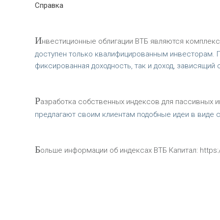
Справка
И
нвестиционные облигации ВТБ являются комплек
доступен только квалифицированным инвесторам. П
фиксированная доходность, так и доход, зависящий 
Р
азработка собственных индексов для пассивных и
предлагают своим клиентам подобные идеи в виде ст
Б
ольше информации об индексах ВТБ Капитал: https://i