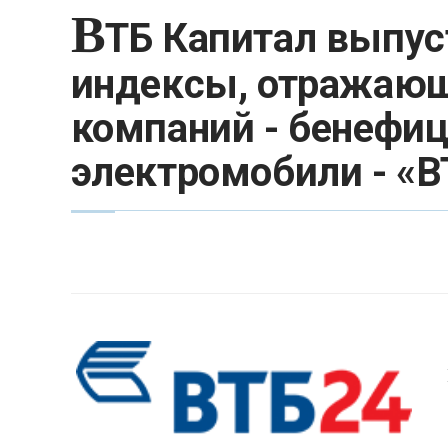
В
ТБ Капитал выпус
индексы, отражающ
компаний - бенефиц
электромобили - «В