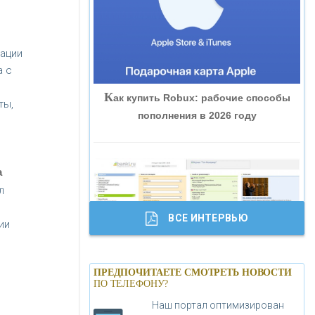
«ВНЕШПРОМБАНК»
гации
«БАНК ЮГРА»
а с
К
ак купить Robux: рабочие способы
«БАНК ГЛОБЭКС»
ты,
пополнения в 2026 году
«СОВКОМБАНК»
а
«ТРАСТ»
л
ВСЕ ИНТЕРВЬЮ
ии
«ГАЗПРОМБАНК»
Б
анки.ру обновил логотип впервые за
«МОСКОВСКИЙ КРЕДИТНЫЙ
ПРЕДПОЧИТАЕТЕ СМОТРЕТЬ НОВОСТИ
19 лет - «Лента новостей»
ПО ТЕЛЕФОНУ?
БАНК»
Наш портал оптимизирован