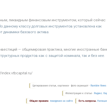
сным, ликвидным финансовым инструментом, который сейчас
о данному классу долговых инструментов установлена как
от динамики базового актива.
нвестиций — общемировая практика, многие иностранные бан
руктурных продуктов как с защитой номинала, так и без нее.
ndex.vtbcapital.ru/
Цитирование статьи, картинки - фото скриншот -
Rambler News 
Иллюстрация к статье -
Яндекс. Ка
Общие правила
поведения на сайте.
Есть вопросы.
Напиши