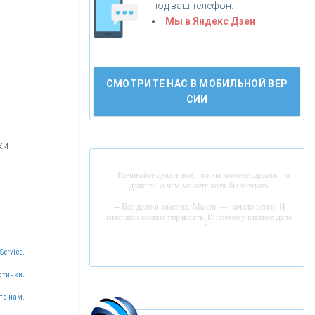
под ваш телефон.
«АБСОЛЮТ БАНК»
Мы в Яндекс Дзен
«БАНК ВОЗРОЖДЕНИЕ»
СМОТРИТЕ НАС В МОБИЛЬНОЙ ВЕР
АО «КРЕДИТ ЕВРОПА БАНК»
СИИ
«ТАТФОНДБАНК»
ки
-- Начинайте делать все, что вы можете сделать – и
«РОССИЙСКИЙ КАПИТАЛ»
даже то, о чем можете хотя бы мечтать.
-- Все дело в мыслях. Мысль — начало всего. И
мыслями можно управлять. И поэтому главное дело
«НАЦИОНАЛЬНЫЙ
совершенствования: работать над мыслями.
КЛИРИНГОВЫЙ ЦЕНТР»
-- Идите уверенно по направлению к мечте. Живите той
Service.
жизнью, которую вы сами себе придумали.
ртинки.
-- Самое большое богатство — это ум. Самая большая
«ФК ОТКРЫТИЕ»
К
ак Система быстрых платежей за пять
нищета — глупость. Из всех страхов самый пугающий
те нам.
— самолюбование.
лет изменила финансовый рынок -