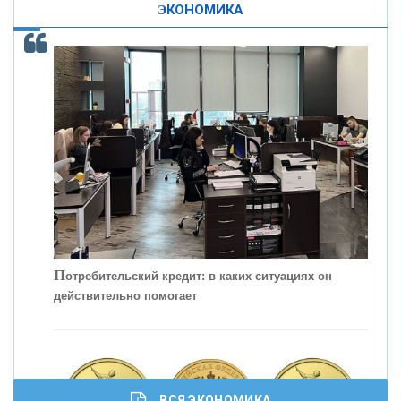
ЭКОНОМИКА
КОНТАКТЫ
С
корость - один из главных трендов в
кредитовании бизнеса - «Интервью»
П
отребительский кредит: в каких ситуациях он
действительно помогает
ВСЯ ЭКОНОМИКА