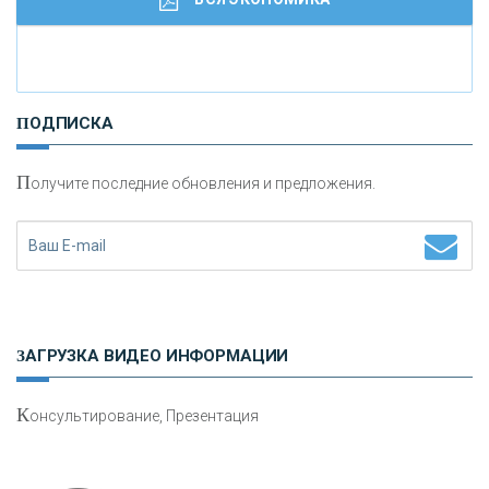
И
нвестиционные золотые монеты как средство
ПОДПИСКА
сохранения и увеличения капитала
П
олучите последние обновления и предложения.
Н
етворкинг для предпринимателей
ЗАГРУЗКА ВИДЕО ИНФОРМАЦИИ
К
онсультирование, Презентация