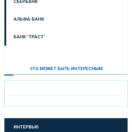
СБЕРБАНК
АЛЬФА-БАНК
БАНК "ТРАСТ"
ВТБ24
ЭТО МОЖЕТ БЫТЬ ИНТЕРЕСНЫМ
«МОСКОВСКИЙ ИНДУСТРИАЛЬНЫЙ БАНК»
«ПАО МОСОБЛБАНК»
«БАНК САНКТ-ПЕТЕРБУРГ»
«ПРОМСВЯЗЬБАНК»
ИНТЕРВЬЮ