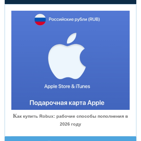
«НОВИКОМБАНК»
«СМП БАНК»
«ВНЕШПРОМБАНК»
«БАНК ЮГРА»
«БАНК ГЛОБЭКС»
«СОВКОМБАНК»
К
ак купить Robux: рабочие способы пополнения в
2026 году
«ТРАСТ»