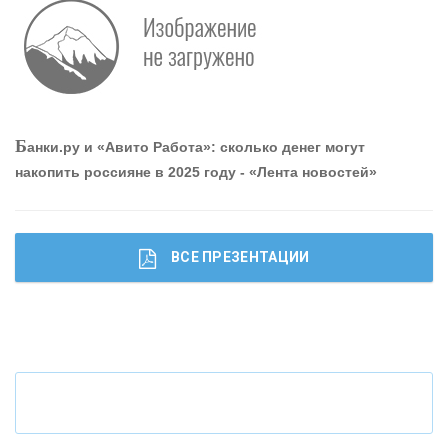
Р
абота мечты. Что банки делают для того, чтобы
привлечь и удержать персонал - «Интервью»
О
шибки при покупке подержанного авто
Б
анки.ру и «Авито Работа»: сколько денег могут
накопить россияне в 2025 году - «Лента новостей»
ВСЕ ПРЕЗЕНТАЦИИ
Ч
то будет с наличными деньгами при цифровом
рубле