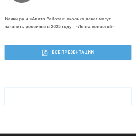
О
шибки при покупке подержанного авто
Б
анки.ру и «Авито Работа»: сколько денег могут
накопить россияне в 2025 году - «Лента новостей»
ВСЕ ПРЕЗЕНТАЦИИ
Ч
то будет с наличными деньгами при цифровом
рубле