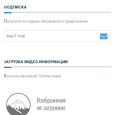
И
нвестиционные золотые монеты как средство
ПОДПИСКА
сохранения и увеличения капитала
П
олучите последние обновления и предложения.
Н
етворкинг для предпринимателей
ЗАГРУЗКА ВИДЕО ИНФОРМАЦИИ
К
онсультирование, Презентация
Р
абота мечты. Что банки делают для того, чтобы
привлечь и удержать персонал - «Интервью»