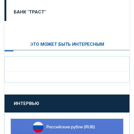
БАНК "ТРАСТ"
ВТБ24
ЭТО МОЖЕТ БЫТЬ ИНТЕРЕСНЫМ
«МОСКОВСКИЙ ИНДУСТРИАЛЬНЫЙ БАНК»
«ПАО МОСОБЛБАНК»
«БАНК САНКТ-ПЕТЕРБУРГ»
«ПРОМСВЯЗЬБАНК»
ИНТЕРВЬЮ
«НОВИКОМБАНК»