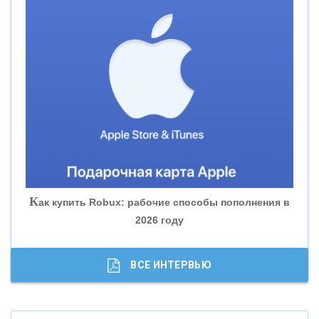
«СМП БАНК»
«ВНЕШПРОМБАНК»
«БАНК ЮГРА»
«БАНК ГЛОБЭКС»
«СОВКОМБАНК»
К
ак купить Robux: рабочие способы пополнения в
2026 году
«ТРАСТ»
«ГАЗПРОМБАНК»
ВСЕ ИНТЕРВЬЮ
«МОСКОВСКИЙ КРЕДИТНЫЙ БАНК»