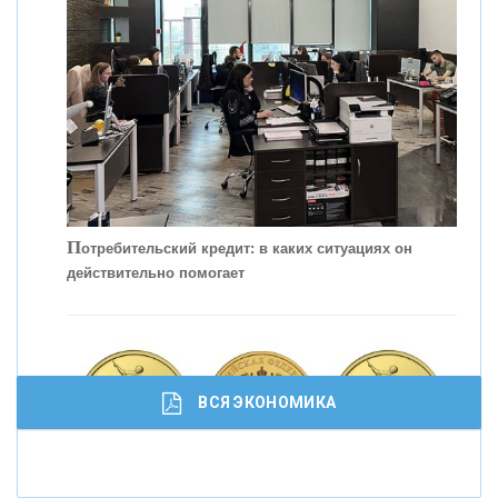
С
корость - один из главных трендов в
кредитовании бизнеса - «Интервью»
П
отребительский кредит: в каких ситуациях он
действительно помогает
ВСЯ ЭКОНОМИКА