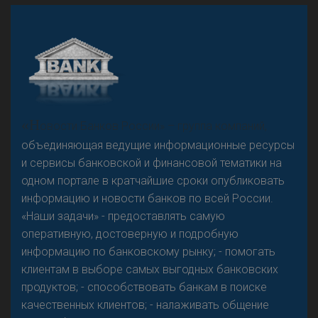
А
двокат it
Р
езкого разворота на рынке автокредитов не
«Н
овости Банков России» – группа компаний,
предвидится - «Интервью»
объединяющая ведущие информационные ресурсы
и сервисы банковской и финансовой тематики на
одном портале в кратчайшие сроки опубликовать
информацию и новости банков по всей России.
«Наши задачи» - предоставлять самую
оперативную, достоверную и подробную
информацию по банковскому рынку; - помогать
клиентам в выборе самых выгодных банковских
продуктов; - способствовать банкам в поиске
качественных клиентов; - налаживать общение