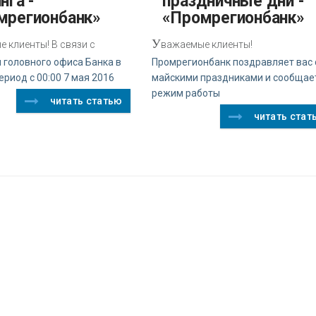
нга -
праздничные дни -
мрегионбанк»
«Промрегионбанк»
У
 клиенты! В связи с
важаемые клиенты!
 головного офиса Банка в
Промрегионбанк поздравляет вас 
ериод с 00:00 7 мая 2016
майскими праздниками и сообщае
режим работы
читать статью
читать стат