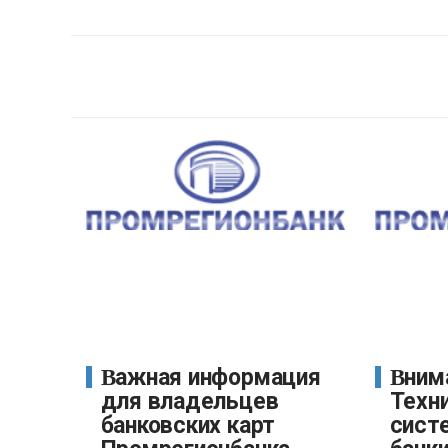
Важная информация
Внимание!
для владельцев
Техн
банковских карт
сист