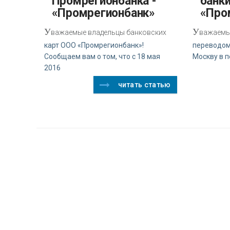
Промрегионбанка -
банки
«Промрегионбанк»
«Про
У
У
важаемые владельцы банковских
важаемые
карт ООО «Промрегионбанк»!
переводом
Сообщаем вам о том, что с 18 мая
Москву в п
2016
читать статью