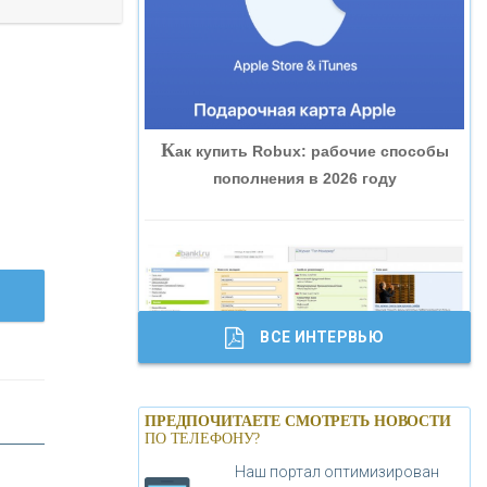
«ВНЕШПРОМБАНК»
«БАНК ЮГРА»
К
ак купить Robux: рабочие способы
«БАНК ГЛОБЭКС»
пополнения в 2026 году
«СОВКОМБАНК»
«ТРАСТ»
ВСЕ ИНТЕРВЬЮ
«ГАЗПРОМБАНК»
Б
анки.ру обновил логотип впервые за
«МОСКОВСКИЙ КРЕДИТНЫЙ
ПРЕДПОЧИТАЕТЕ СМОТРЕТЬ НОВОСТИ
19 лет - «Лента новостей»
ПО ТЕЛЕФОНУ?
БАНК»
Наш портал оптимизирован