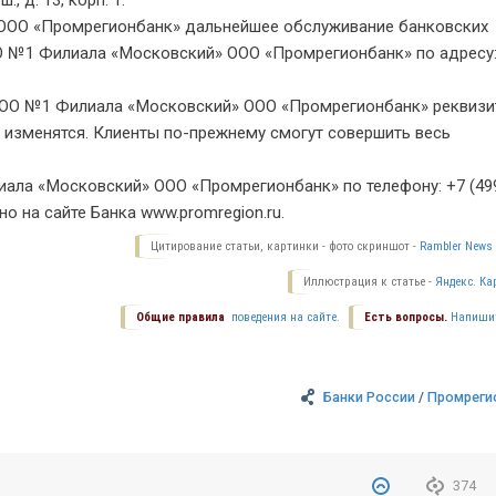
 д. 13, корп. 1.
ООО «Промрегионбанк» дальнейшее обслуживание банковских
О №1 Филиала «Московский» ООО «Промрегионбанк» по адресу: 
в ОО №1 Филиала «Московский» ООО «Промрегионбанк» реквиз
е изменятся. Клиенты по-прежнему смогут совершить весь
ала «Московский» ООО «Промрегионбанк» по телефону: +7 (49
о на сайте Банка www.promregion.ru.
Цитирование статьи, картинки - фото скриншот -
Rambler News 
Иллюстрация к статье -
Яндекс. Ка
Общие правила
поведения на сайте.
Есть вопросы.
Напиши
Банки России
/
Промреги
374