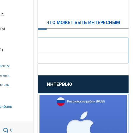
ВТБ24
г.
ЭТО МОЖЕТ БЫТЬ ИНТЕРЕСНЫМ
«МОСКОВСКИЙ
иты
ИНДУСТРИАЛЬНЫЙ БАНК»
9)
«ПАО МОСОБЛБАНК»
Service.
«БАНК САНКТ-ПЕТЕРБУРГ»
ртинки.
ИНТЕРВЬЮ
те нам.
«ПРОМСВЯЗЬБАНК»
«НОВИКОМБАНК»
онбанк
«СМП БАНК»
0