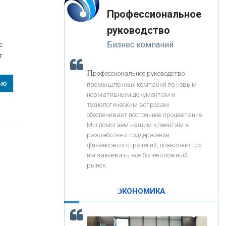
«Интервью»
-- Лучшее, что можно сделать с хорошим советом, это
«ЗАПСИБКОМБАНК»
Профессиональное
пропустить его мимо ушей. Он никогда не бывает
полезен никому, кроме того, кто его дал.
руководство
-- Люблю давать советы и очень не люблю, когда их
«РОСЕВРОБАНК»
Бизнес компаний
дают мне.
с
т
«ПРЕСС-СЛУЖБА ВТБ24»
П
рофессиональное руководство
ью
промышленных компаний по новым
нормативным документам и
«АВТОГРАДБАНК»
технологическим вопросам
обеспечивает постоянное процветание.
Мы помогаем нашим клиентам в
«ПРОМРЕГИОНБАНК»
разработке и поддержании
финансовых стратегий, позволяющих
им завоевать все более сложный
С
корость - один из главных трендов в
ОНАС
рынок.
кредитовании бизнеса - «Интервью»
КОНТАКТЫ
ЭКОНОМИКА