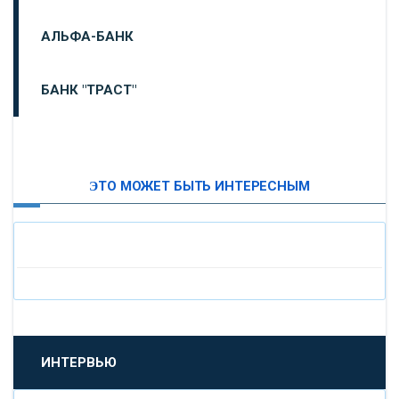
АЛЬФА-БАНК
БАНК "ТРАСТ"
ВТБ24
ЭТО МОЖЕТ БЫТЬ ИНТЕРЕСНЫМ
«МОСКОВСКИЙ ИНДУСТРИАЛЬНЫЙ БАНК»
«ПАО МОСОБЛБАНК»
«БАНК САНКТ-ПЕТЕРБУРГ»
«ПРОМСВЯЗЬБАНК»
ИНТЕРВЬЮ