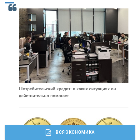
С
корость - один из главных трендов в
кредитовании бизнеса - «Интервью»
П
отребительский кредит: в каких ситуациях он
действительно помогает
ВСЯ ЭКОНОМИКА