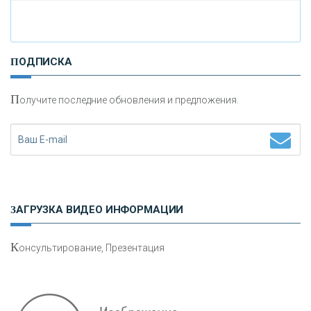
И
нвестиционные золотые монеты как средство
ПОДПИСКА
сохранения и увеличения капитала
П
олучите последние обновления и предложения.
Н
етворкинг для предпринимателей
ЗАГРУЗКА ВИДЕО ИНФОРМАЦИИ
К
онсультирование, Презентация