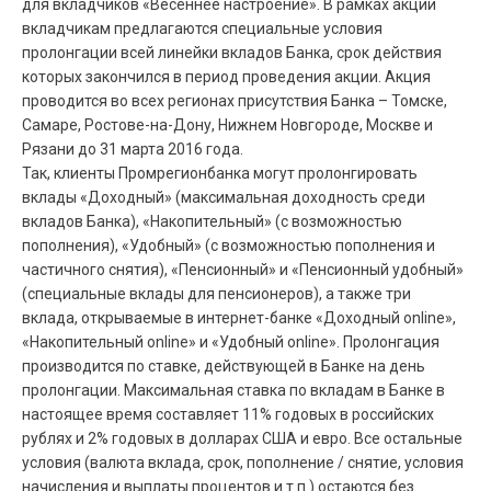
для вкладчиков «Весеннее настроение». В рамках акции
вкладчикам предлагаются специальные условия
пролонгации всей линейки вкладов Банка, срок действия
которых закончился в период проведения акции. Акция
проводится во всех регионах присутствия Банка – Томске,
Самаре, Ростове-на-Дону, Нижнем Новгороде, Москве и
Рязани до 31 марта 2016 года.
Так, клиенты Промрегионбанка могут пролонгировать
вклады «Доходный» (максимальная доходность среди
вкладов Банка), «Накопительный» (с возможностью
пополнения), «Удобный» (с возможностью пополнения и
частичного снятия), «Пенсионный» и «Пенсионный удобный»
(специальные вклады для пенсионеров), а также три
вклада, открываемые в интернет-банке «Доходный online»,
«Накопительный online» и «Удобный online». Пролонгация
производится по ставке, действующей в Банке на день
пролонгации. Максимальная ставка по вкладам в Банке в
настоящее время составляет 11% годовых в российских
рублях и 2% годовых в долларах США и евро. Все остальные
условия (валюта вклада, срок, пополнение / снятие, условия
начисления и выплаты процентов и т.п.) остаются без