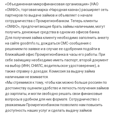
«Объединенная микрофинансовая организация» (НАО
«ОМФО», торговая марка «Народная казна») расширяет сеть
партнеров по выдаче займов и объявляет о начале
сотрудничества с Промрегионбанком. Теперь клиенты
«ОМФО», предпочитающие брать займы наличными, могут
получить денежные средства в одном из офисов банка.
Для получения займа клиенту необходимо заполнить анкету
на сайте goodmfo.ru, дождаться СМС-сообщения с
решением по заявке и в случае ее одобрения подойти в
ближайший офис Промрегионбанка в часы его работы. При
себе заёмщику необходимо иметь паспорт, второй документ
на выбор (ИНН, СНИЛС, водительское удостоверение), а
также справку о доходах. Комиссия за выдачу займа
наличными не взимается.
«Мы стремимся к тому, чтобы как можно больше россиян по
достоинству оценили удобство и легкость получения займов
до зарплаты, и могли свободно решать свои финансовые
вопросы в удобном для них формате. Сотрудничество с
уважаемым Промрегионбанком позволило нам повысить
доступность наших услуг и сделать выдачу займов