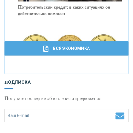
кредитовании бизнеса - «Интервью»
П
отребительский кредит: в каких ситуациях он
действительно помогает
ВСЯ ЭКОНОМИКА
И
нвестиционные золотые монеты как средство
ПОДПИСКА
сохранения и увеличения капитала
П
олучите последние обновления и предложения.