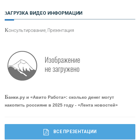
Н
етворкинг для предпринимателей
ЗАГРУЗКА ВИДЕО ИНФОРМАЦИИ
К
онсультирование, Презентация
Р
абота мечты. Что банки делают для того, чтобы
привлечь и удержать персонал - «Интервью»
О
шибки при покупке подержанного авто
Б
анки.ру и «Авито Работа»: сколько денег могут
накопить россияне в 2025 году - «Лента новостей»
ВСЕ ПРЕЗЕНТАЦИИ