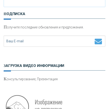
И
нвестиционные золотые монеты как средство
ПОДПИСКА
сохранения и увеличения капитала
П
олучите последние обновления и предложения.
Н
етворкинг для предпринимателей
ЗАГРУЗКА ВИДЕО ИНФОРМАЦИИ
К
онсультирование, Презентация