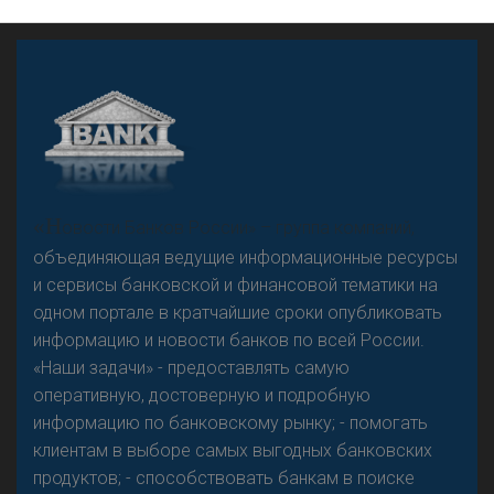
А
двокат it
«Н
овости Банков России» – группа компаний,
объединяющая ведущие информационные ресурсы
и сервисы банковской и финансовой тематики на
одном портале в кратчайшие сроки опубликовать
Р
езкого разворота на рынке автокредитов не
информацию и новости банков по всей России.
предвидится - «Интервью»
«Наши задачи» - предоставлять самую
оперативную, достоверную и подробную
информацию по банковскому рынку; - помогать
клиентам в выборе самых выгодных банковских
продуктов; - способствовать банкам в поиске