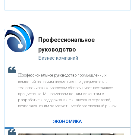
«НАЦИОНАЛЬНЫЙ КЛИРИНГОВЫЙ ЦЕНТР»
«ФК ОТКРЫТИЕ»
Профессиональное
«ЗАПСИБКОМБАНК»
руководство
Бизнес компаний
«РОСЕВРОБАНК»
П
рофессиональное руководство промышленных
«ПРЕСС-СЛУЖБА ВТБ24»
компаний по новым нормативным документам и
технологическим вопросам обеспечивает постоянное
процветание. Мы помогаем нашим клиентам в
«АВТОГРАДБАНК»
разработке и поддержании финансовых стратегий,
позволяющих им завоевать все более сложный рынок.
К
ак Система быстрых платежей за пять лет
«ПРОМРЕГИОНБАНК»
изменила финансовый рынок - «Интервью»
ЭКОНОМИКА
ОНАС