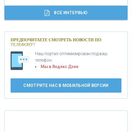
«ГАЗПРОМБАНК»
ВСЕ ИНТЕРВЬЮ
«МОСКОВСКИЙ КРЕДИТНЫЙ БАНК»
ПРЕДПОЧИТАЕТЕ СМОТРЕТЬ НОВОСТИ ПО
ТЕЛЕФОНУ?
«АБСОЛЮТ БАНК»
Наш портал оптимизирован под ваш
телефон.
Б
«БАНК ВОЗРОЖДЕНИЕ»
анки.ру обновил логотип впервые за 19 лет -
Мы в Яндекс Дзен
«Лента новостей»
АО «КРЕДИТ ЕВРОПА БАНК»
СМОТРИТЕ НАС В МОБИЛЬНОЙ ВЕРСИИ
«ТАТФОНДБАНК»
«РОССИЙСКИЙ КАПИТАЛ»