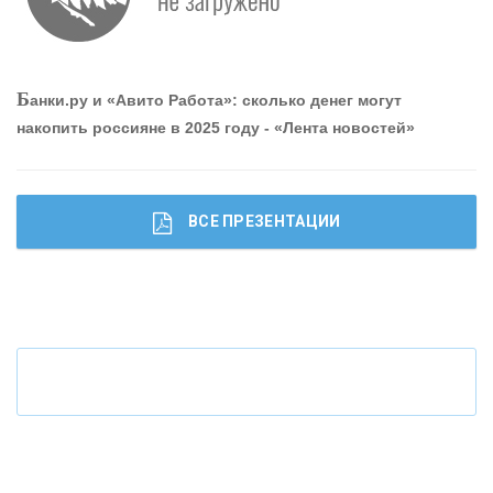
О
шибки при покупке подержанного авто
Р
абота мечты. Что банки делают для того, чтобы
Б
анки.ру и «Авито Работа»: сколько денег могут
привлечь и удержать персонал - «Интервью»
накопить россияне в 2025 году - «Лента новостей»
ВСЕ ПРЕЗЕНТАЦИИ
Ч
то будет с наличными деньгами при цифровом
рубле