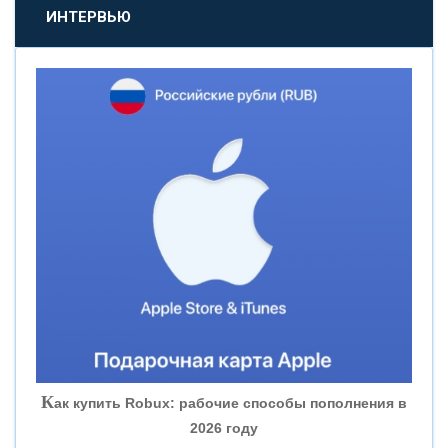
«ПРОМСВЯЗЬБАНК»
ИНТЕРВЬЮ
«НОВИКОМБАНК»
«СМП БАНК»
«ВНЕШПРОМБАНК»
«БАНК ЮГРА»
«БАНК ГЛОБЭКС»
«СОВКОМБАНК»
К
ак купить Robux: рабочие способы пополнения в
2026 году
«ТРАСТ»