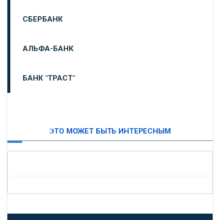
СБЕРБАНК
АЛЬФА-БАНК
БАНК "ТРАСТ"
ВТБ24
ЭТО МОЖЕТ БЫТЬ ИНТЕРЕСНЫМ
«МОСКОВСКИЙ ИНДУСТРИАЛЬНЫЙ БАНК»
«ПАО МОСОБЛБАНК»
«БАНК САНКТ-ПЕТЕРБУРГ»