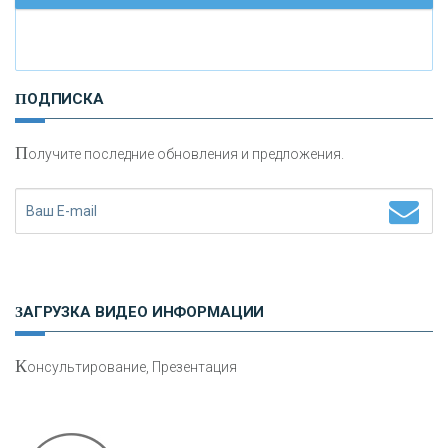
И
нвестиционные золотые монеты как средство
ПОДПИСКА
сохранения и увеличения капитала
П
олучите последние обновления и предложения.
Н
етворкинг для предпринимателей
ЗАГРУЗКА ВИДЕО ИНФОРМАЦИИ
К
онсультирование, Презентация