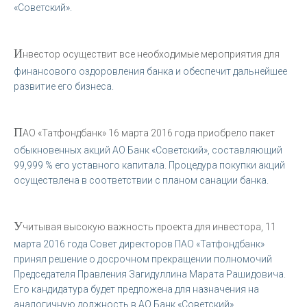
«Советский».
И
нвестор осуществит все необходимые мероприятия для
финансового оздоровления банка и обеспечит дальнейшее
развитие его бизнеса.
П
АО «Татфондбанк» 16 марта 2016 года приобрело пакет
обыкновенных акций АО Банк «Советский», составляющий
99,999 % его уставного капитала. Процедура покупки акций
осуществлена в соответствии с планом санации банка.
У
читывая высокую важность проекта для инвестора, 11
марта 2016 года Совет директоров ПАО «Татфондбанк»
принял решение о досрочном прекращении полномочий
Председателя Правления Загидуллина Марата Рашидовича.
Его кандидатура будет предложена для назначения на
аналогичную должность в АО Банк «Советский».