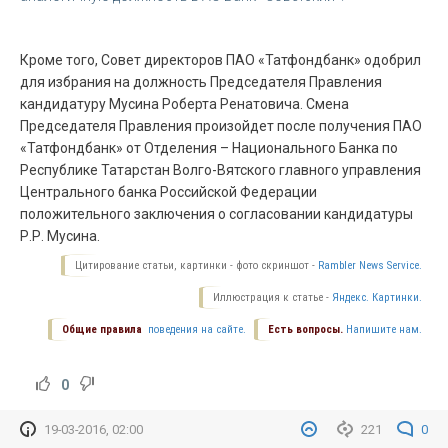
Кроме того, Совет директоров ПАО «Татфондбанк» одобрил
для избрания на должность Председателя Правления
кандидатуру Мусина Роберта Ренатовича. Смена
Председателя Правления произойдет после получения ПАО
«Татфондбанк» от Отделения – Национального Банка по
Республике Татарстан Волго-Вятского главного управления
Центрального банка Российской Федерации
положительного заключения о согласовании кандидатуры
Р.Р. Мусина.
Цитирование статьи, картинки - фото скриншот -
Rambler News Service.
Иллюстрация к статье -
Яндекс. Картинки.
Общие правила
поведения на сайте.
Есть вопросы.
Напишите нам.
0
19-03-2016, 02:00
221
0