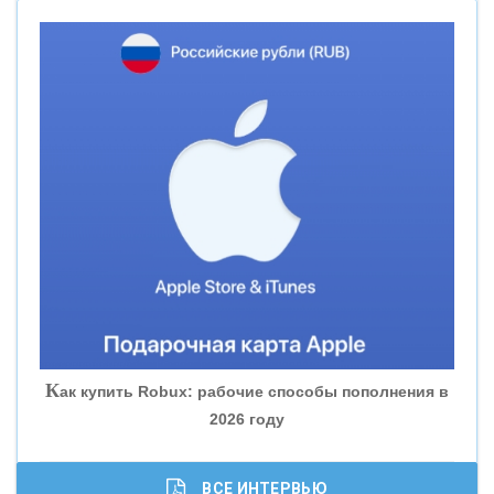
«НОВИКОМБАНК»
«СМП БАНК»
«ВНЕШПРОМБАНК»
«БАНК ЮГРА»
«БАНК ГЛОБЭКС»
«СОВКОМБАНК»
К
ак купить Robux: рабочие способы пополнения в
2026 году
«ТРАСТ»
«ГАЗПРОМБАНК»
ВСЕ ИНТЕРВЬЮ