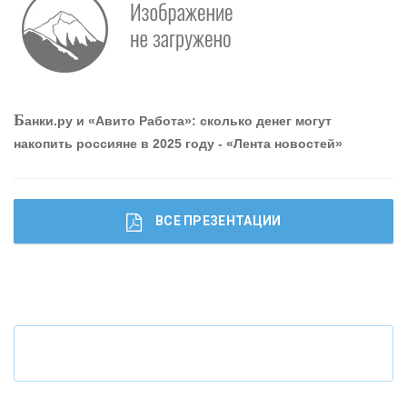
Р
абота мечты. Что банки делают для того, чтобы
привлечь и удержать персонал - «Интервью»
О
шибки при покупке подержанного авто
Б
анки.ру и «Авито Работа»: сколько денег могут
накопить россияне в 2025 году - «Лента новостей»
ВСЕ ПРЕЗЕНТАЦИИ
Ч
то будет с наличными деньгами при цифровом
рубле