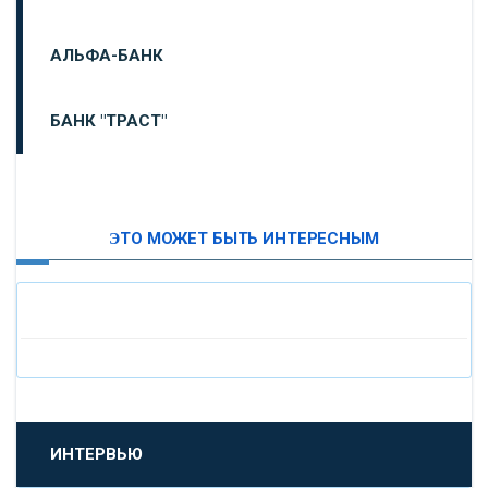
АЛЬФА-БАНК
БАНК "ТРАСТ"
ВТБ24
ЭТО МОЖЕТ БЫТЬ ИНТЕРЕСНЫМ
«МОСКОВСКИЙ ИНДУСТРИАЛЬНЫЙ БАНК»
«ПАО МОСОБЛБАНК»
«БАНК САНКТ-ПЕТЕРБУРГ»
«ПРОМСВЯЗЬБАНК»
ИНТЕРВЬЮ