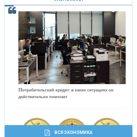
С
корость - один из главных трендов в
кредитовании бизнеса - «Интервью»
П
отребительский кредит: в каких ситуациях он
действительно помогает
ВСЯ ЭКОНОМИКА