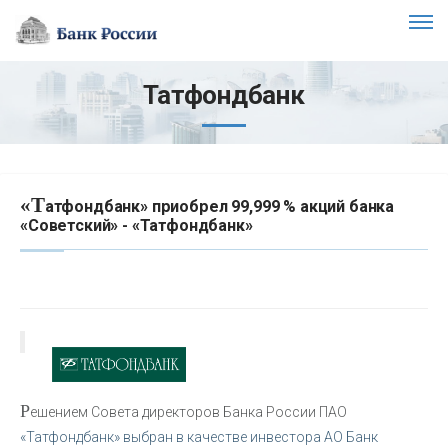
Татфондбанк
«Т
атфондбанк» приобрел 99,999 % акций банка
«Советский» - «Татфондбанк»
Р
ешением Совета директоров Банка России ПАО
«Татфондбанк» выбран в качестве инвестора АО Банк