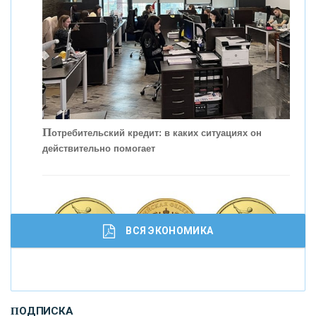
П
отребительский кредит: в каких ситуациях он
действительно помогает
С
корость - один из главных трендов в
кредитовании бизнеса - «Интервью»
ВСЯ ЭКОНОМИКА
И
нвестиционные золотые монеты как средство
ПОДПИСКА
сохранения и увеличения капитала