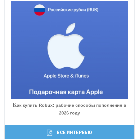
«НОВИКОМБАНК»
«СМП БАНК»
«ВНЕШПРОМБАНК»
«БАНК ЮГРА»
«БАНК ГЛОБЭКС»
«СОВКОМБАНК»
К
ак купить Robux: рабочие способы пополнения в
2026 году
«ТРАСТ»
«ГАЗПРОМБАНК»
ВСЕ ИНТЕРВЬЮ