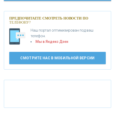
«МОСКОВСКИЙ КРЕДИТНЫЙ БАНК»
ПРЕДПОЧИТАЕТЕ СМОТРЕТЬ НОВОСТИ ПО
ТЕЛЕФОНУ?
«АБСОЛЮТ БАНК»
Наш портал оптимизирован под ваш
телефон.
Б
«БАНК ВОЗРОЖДЕНИЕ»
анки.ру обновил логотип впервые за 19 лет -
Мы в Яндекс Дзен
«Лента новостей»
АО «КРЕДИТ ЕВРОПА БАНК»
СМОТРИТЕ НАС В МОБИЛЬНОЙ ВЕРСИИ
«ТАТФОНДБАНК»
«РОССИЙСКИЙ КАПИТАЛ»
«НАЦИОНАЛЬНЫЙ КЛИРИНГОВЫЙ ЦЕНТР»