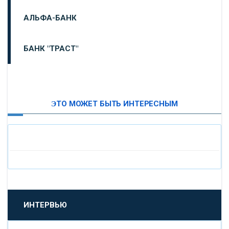
АЛЬФА-БАНК
БАНК "ТРАСТ"
ВТБ24
ЭТО МОЖЕТ БЫТЬ ИНТЕРЕСНЫМ
«МОСКОВСКИЙ ИНДУСТРИАЛЬНЫЙ БАНК»
«ПАО МОСОБЛБАНК»
«БАНК САНКТ-ПЕТЕРБУРГ»
«ПРОМСВЯЗЬБАНК»
ИНТЕРВЬЮ