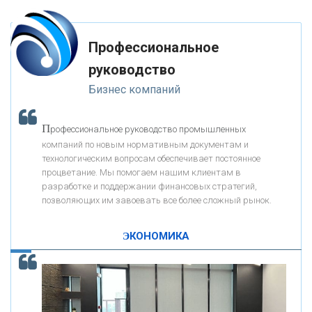
«ФК ОТКРЫТИЕ»
Профессиональное
«ЗАПСИБКОМБАНК»
руководство
Бизнес компаний
«РОСЕВРОБАНК»
П
рофессиональное руководство промышленных
«ПРЕСС-СЛУЖБА ВТБ24»
компаний по новым нормативным документам и
технологическим вопросам обеспечивает постоянное
процветание. Мы помогаем нашим клиентам в
«АВТОГРАДБАНК»
разработке и поддержании финансовых стратегий,
позволяющих им завоевать все более сложный рынок.
К
ак Система быстрых платежей за пять лет
«ПРОМРЕГИОНБАНК»
изменила финансовый рынок - «Интервью»
ЭКОНОМИКА
ОНАС
КОНТАКТЫ