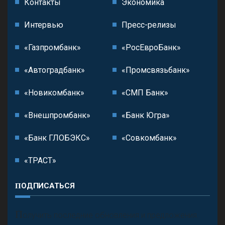
Контакты
Экономика
Интервью
Пресс-релизы
«Газпромбанк»
«РосЕвроБанк»
«Автоградбанк»
«Промсвязьбанк»
«Новикомбанк»
«СМП Банк»
«Внешпромбанк»
«Банк Югра»
«Банк ГЛОБЭКС»
«Совкомбанк»
«ТРАСТ»
ПОДПИСАТЬСЯ
П
олучить последние обновления и предложения.