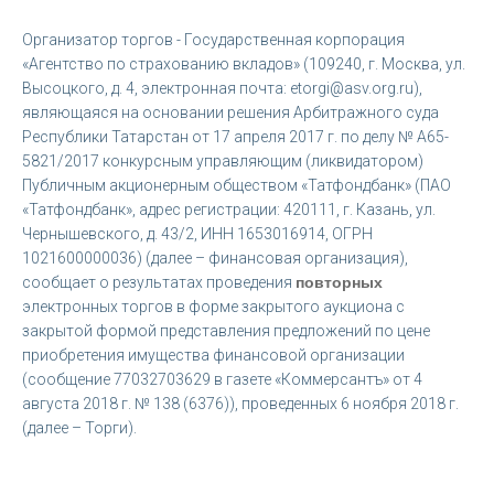
Организатор торгов - Государственная корпорация
«Агентство по страхованию вкладов» (109240, г. Москва, ул.
Высоцкого, д. 4, электронная почта: etorgi@asv.org.ru),
являющаяся на основании решения Арбитражного суда
Республики Татарстан от 17 апреля 2017 г. по делу № А65-
5821/2017 конкурсным управляющим (ликвидатором)
Публичным акционерным обществом «Татфондбанк» (ПАО
«Татфондбанк», адрес регистрации: 420111, г. Казань, ул.
Чернышевского, д. 43/2, ИНН 1653016914, ОГРН
1021600000036) (далее – финансовая организация),
сообщает о результатах проведения
повторных
электронных торгов в форме закрытого аукциона с
закрытой формой представления предложений по цене
приобретения имущества финансовой организации
(сообщение 77032703629 в газете «Коммерсантъ» от 4
августа 2018 г. № 138 (6376)), проведенных 6 ноября 2018 г.
(далее – Торги).