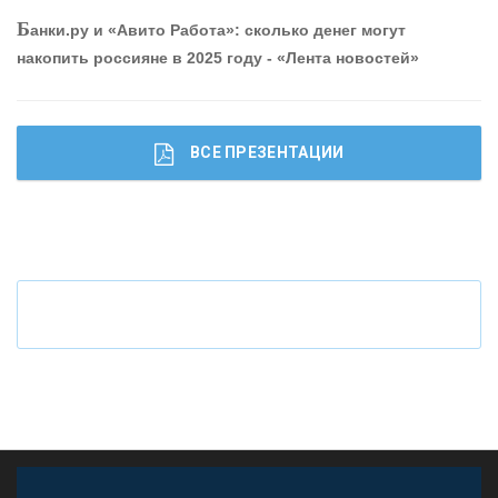
Р
абота мечты. Что банки делают для того, чтобы
Б
анки.ру и «Авито Работа»: сколько денег могут
привлечь и удержать персонал - «Интервью»
накопить россияне в 2025 году - «Лента новостей»
ВСЕ ПРЕЗЕНТАЦИИ
Ч
то будет с наличными деньгами при цифровом
рубле