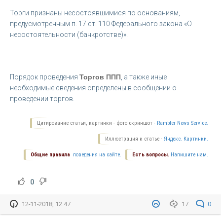
Торги признаны несостоявшимися по основаниям,
предусмотренным п. 17 ст. 110 Федерального закона «О
несостоятельности (банкротстве)».
Порядок проведения
Торгов ППП
, а также иные
необходимые сведения определены в сообщении о
проведении торгов.
Цитирование статьи, картинки - фото скриншот -
Rambler News Service.
Иллюстрация к статье -
Яндекс. Картинки.
Общие правила
поведения на сайте.
Есть вопросы.
Напишите нам.
0
12-11-2018, 12:47
17
0