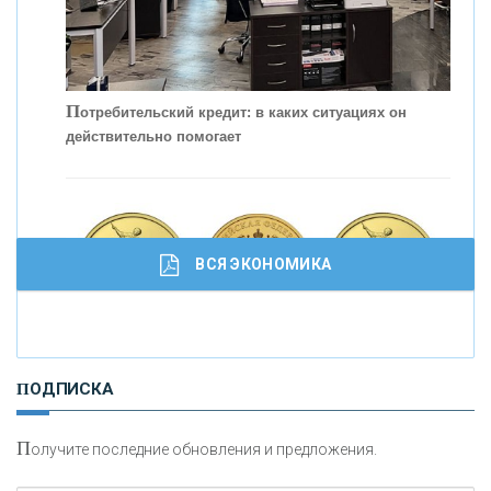
П
отребительский кредит: в каких ситуациях он
действительно помогает
С
корость - один из главных трендов в
кредитовании бизнеса - «Интервью»
ВСЯ ЭКОНОМИКА
И
нвестиционные золотые монеты как средство
ПОДПИСКА
сохранения и увеличения капитала
П
олучите последние обновления и предложения.