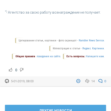
*)
Агентство за свою работу вознаграждение не получает.
Цитирование статьи, картинки - фото скриншот -
Rambler News Service.
Иллюстрация к статье -
Яндекс. Картинки.
Общие правила
поведения на сайте.
Есть вопросы.
Напишите нам.
0
5-01-2019, 08:03
14
0
ДРУГИЕ НОВОСТИ