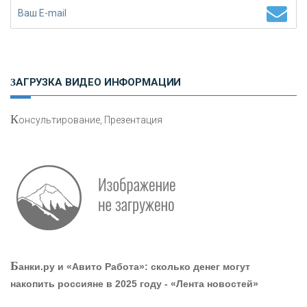
Н
етворкинг для предпринимателей
ЗАГРУЗКА ВИДЕО ИНФОРМАЦИИ
К
онсультирование, Презентация
О
шибки при покупке подержанного авто
Р
абота мечты. Что банки делают для того, чтобы
Б
анки.ру и «Авито Работа»: сколько денег могут
привлечь и удержать персонал - «Интервью»
накопить россияне в 2025 году - «Лента новостей»