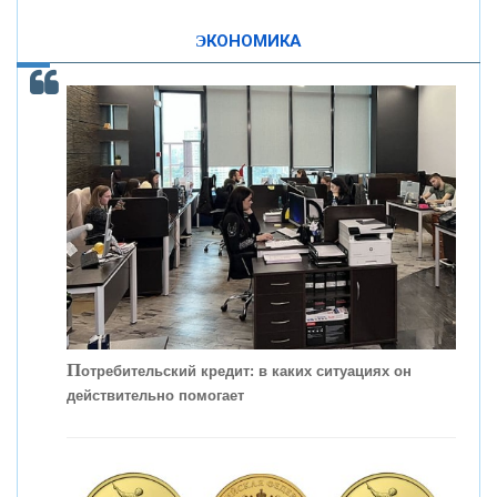
«ПРОМРЕГИОНБАНК»
изменила финансовый рынок - «Интервью»
ЭКОНОМИКА
ОНАС
КОНТАКТЫ
П
отребительский кредит: в каких ситуациях он
действительно помогает
С
корость - один из главных трендов в
кредитовании бизнеса - «Интервью»