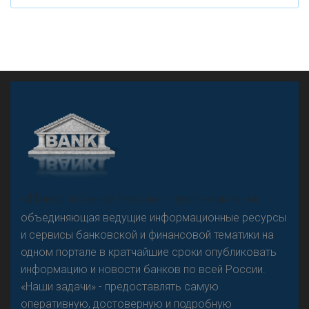
А
двокат it
«Н
овости Банков России» – группа компаний,
объединяющая ведущие информационные ресурсы
и сервисы банковской и финансовой тематики на
одном портале в кратчайшие сроки опубликовать
Р
езкого разворота на рынке автокредитов не
информацию и новости банков по всей России.
предвидится - «Интервью»
«Наши задачи» - предоставлять самую
оперативную, достоверную и подробную