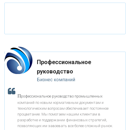
«РОССИЙСКИЙ КАПИТАЛ»
«НАЦИОНАЛЬНЫЙ КЛИРИНГОВЫЙ ЦЕНТР»
«ФК ОТКРЫТИЕ»
Профессиональное
«ЗАПСИБКОМБАНК»
руководство
Бизнес компаний
«РОСЕВРОБАНК»
П
рофессиональное руководство промышленных
«ПРЕСС-СЛУЖБА ВТБ24»
компаний по новым нормативным документам и
технологическим вопросам обеспечивает постоянное
процветание. Мы помогаем нашим клиентам в
«АВТОГРАДБАНК»
разработке и поддержании финансовых стратегий,
позволяющих им завоевать все более сложный рынок.
К
ак Система быстрых платежей за пять лет