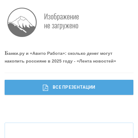
О
шибки при покупке подержанного авто
Р
абота мечты. Что банки делают для того, чтобы
Б
анки.ру и «Авито Работа»: сколько денег могут
привлечь и удержать персонал - «Интервью»
накопить россияне в 2025 году - «Лента новостей»
ВСЕ ПРЕЗЕНТАЦИИ
Ч
то будет с наличными деньгами при цифровом
рубле