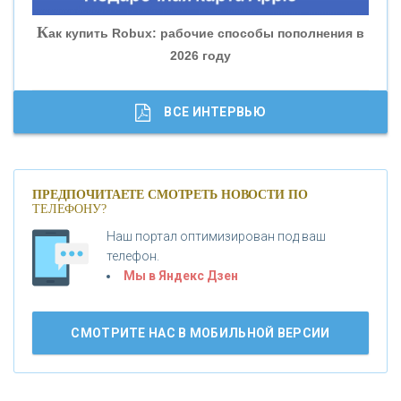
«СОВКОМБАНК»
К
ак купить Robux: рабочие способы пополнения в
2026 году
«ТРАСТ»
«ГАЗПРОМБАНК»
ВСЕ ИНТЕРВЬЮ
«МОСКОВСКИЙ КРЕДИТНЫЙ БАНК»
ПРЕДПОЧИТАЕТЕ СМОТРЕТЬ НОВОСТИ ПО
ТЕЛЕФОНУ?
«АБСОЛЮТ БАНК»
Наш портал оптимизирован под ваш
телефон.
Б
«БАНК ВОЗРОЖДЕНИЕ»
анки.ру обновил логотип впервые за 19 лет -
Мы в Яндекс Дзен
«Лента новостей»
АО «КРЕДИТ ЕВРОПА БАНК»
СМОТРИТЕ НАС В МОБИЛЬНОЙ ВЕРСИИ
«ТАТФОНДБАНК»