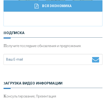
ВСЯ ЭКОНОМИКА
И
нвестиционные золотые монеты как средство
ПОДПИСКА
сохранения и увеличения капитала
П
олучите последние обновления и предложения.
Н
етворкинг для предпринимателей
ЗАГРУЗКА ВИДЕО ИНФОРМАЦИИ
К
онсультирование, Презентация