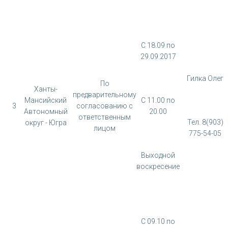
С 18.09 по
29.09.2017
Гилка Олег
По
Ханты-
предварительному
Мансийский
С 11.00 по
3
согласованию с
Автономный
20.00
ответственным
Тел. 8(903)
округ - Югра
лицом
775-54-05
Выходной
воскресение
С 09.10 по