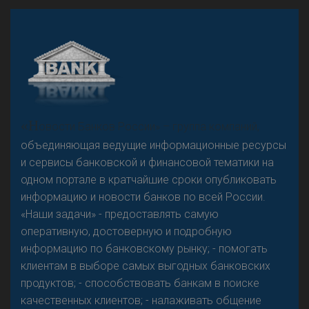
А
двокат it
Р
езкого разворота на рынке автокредитов не
«Н
овости Банков России» – группа компаний,
предвидится - «Интервью»
объединяющая ведущие информационные ресурсы
и сервисы банковской и финансовой тематики на
одном портале в кратчайшие сроки опубликовать
информацию и новости банков по всей России.
«Наши задачи» - предоставлять самую
оперативную, достоверную и подробную
информацию по банковскому рынку; - помогать
клиентам в выборе самых выгодных банковских
продуктов; - способствовать банкам в поиске
качественных клиентов; - налаживать общение