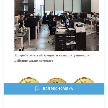
С
корость - один из главных трендов в
кредитовании бизнеса - «Интервью»
П
отребительский кредит: в каких ситуациях он
действительно помогает
ВСЯ ЭКОНОМИКА