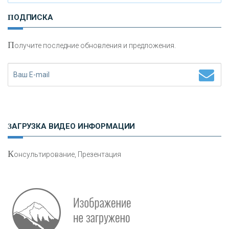
И
нвестиционные золотые монеты как средство
ПОДПИСКА
сохранения и увеличения капитала
П
олучите последние обновления и предложения.
Н
етворкинг для предпринимателей
ЗАГРУЗКА ВИДЕО ИНФОРМАЦИИ
К
онсультирование, Презентация
Р
абота мечты. Что банки делают для того, чтобы
привлечь и удержать персонал - «Интервью»