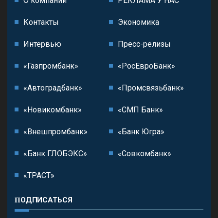
О компании
РЕКЛАМА У НАС
Контакты
Экономика
Интервью
Пресс-релизы
«Газпромбанк»
«РосЕвроБанк»
«Автоградбанк»
«Промсвязьбанк»
«Новикомбанк»
«СМП Банк»
«Внешпромбанк»
«Банк Югра»
«Банк ГЛОБЭКС»
«Совкомбанк»
«ТРАСТ»
ПОДПИСАТЬСЯ