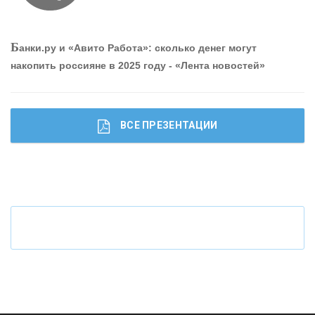
О
шибки при покупке подержанного авто
Б
анки.ру и «Авито Работа»: сколько денег могут
накопить россияне в 2025 году - «Лента новостей»
ВСЕ ПРЕЗЕНТАЦИИ
Ч
то будет с наличными деньгами при цифровом
рубле