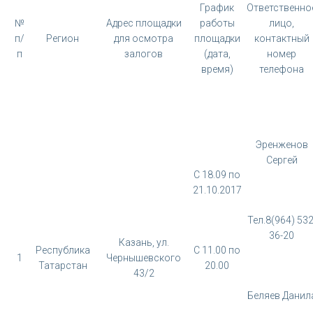
График
Ответственно
№
Адрес площадки
работы
лицо,
п/
Регион
для осмотра
площадки
контактный
п
залогов
(дата,
номер
время)
телефона
Эренженов
Сергей
С 18.09 по
21.10.2017
Тел.8(964) 532
36-20
Казань, ул.
Республика
С 11.00 по
1
Чернышевского
Татарстан
20.00
43/2
Беляев Данил