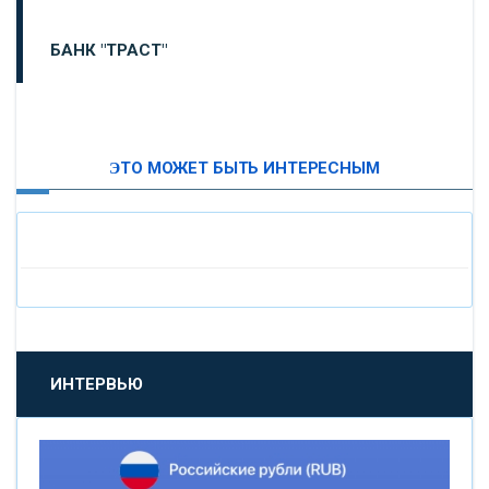
БАНК "ТРАСТ"
ВТБ24
ЭТО МОЖЕТ БЫТЬ ИНТЕРЕСНЫМ
«МОСКОВСКИЙ ИНДУСТРИАЛЬНЫЙ БАНК»
«ПАО МОСОБЛБАНК»
«БАНК САНКТ-ПЕТЕРБУРГ»
«ПРОМСВЯЗЬБАНК»
ИНТЕРВЬЮ
«НОВИКОМБАНК»