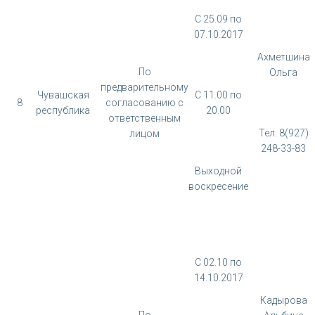
С 25.09 по
07.10.2017
Ахметшина
По
Ольга
предварительному
Чувашская
С 11.00 по
8
согласованию с
республика
20.00
ответственным
Тел. 8(927)
лицом
248-33-83
Выходной
воскресение
С 02.10 по
14.10.2017
Кадырова
По