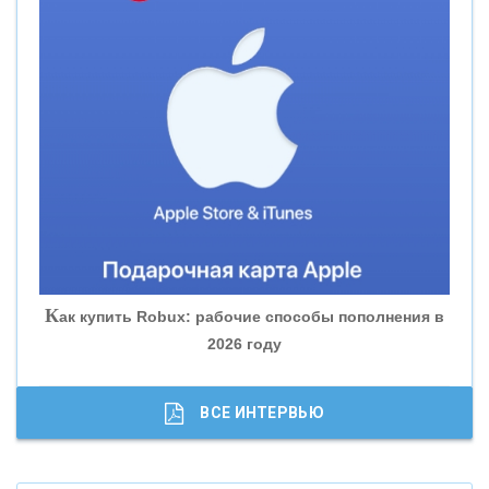
«СМП БАНК»
«ВНЕШПРОМБАНК»
«БАНК ЮГРА»
«БАНК ГЛОБЭКС»
«СОВКОМБАНК»
К
ак купить Robux: рабочие способы пополнения в
2026 году
«ТРАСТ»
«ГАЗПРОМБАНК»
ВСЕ ИНТЕРВЬЮ
«МОСКОВСКИЙ КРЕДИТНЫЙ БАНК»