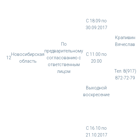
С 18.09 по
30.09.2017
Крапивин
По
Вячеслав
предварительному
Новосибирская
С 11.00 по
12
согласованию с
область
20.00
ответственным
Тел. 8(917)
лицом
872-72-79
Выходной
воскресение
С 16.10 по
21.10.2017