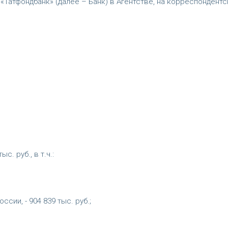
 «Татфондбанк» (далее – Банк) в Агентстве, на корреспондент
. руб., в т.ч.:
сии, - 904 839 тыс. руб.;