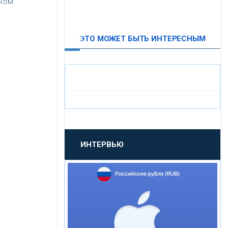
ском
ВТБ24
ЭТО МОЖЕТ БЫТЬ ИНТЕРЕСНЫМ
«МОСКОВСКИЙ
ИНДУСТРИАЛЬНЫЙ БАНК»
«ПАО МОСОБЛБАНК»
«БАНК САНКТ-ПЕТЕРБУРГ»
ИНТЕРВЬЮ
«ПРОМСВЯЗЬБАНК»
«НОВИКОМБАНК»
«СМП БАНК»