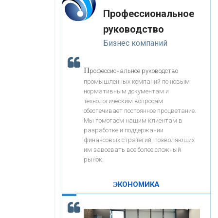
«Интервью»
-- Лучшее, что можно сделать с хорошим советом, это
«ЗАПСИБКОМБАНК»
Профессиональное
пропустить его мимо ушей. Он никогда не бывает
полезен никому, кроме того, кто его дал.
руководство
-- Люблю давать советы и очень не люблю, когда их
«РОСЕВРОБАНК»
Бизнес компаний
дают мне.
«ПРЕСС-СЛУЖБА ВТБ24»
П
рофессиональное руководство
промышленных компаний по новым
нормативным документам и
«АВТОГРАДБАНК»
технологическим вопросам
обеспечивает постоянное процветание.
Мы помогаем нашим клиентам в
«ПРОМРЕГИОНБАНК»
разработке и поддержании
финансовых стратегий, позволяющих
им завоевать все более сложный
С
корость - один из главных трендов в
ОНАС
рынок.
кредитовании бизнеса - «Интервью»
КОНТАКТЫ
ЭКОНОМИКА