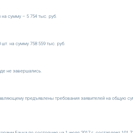
на сумму – 5 754 тыс. руб.
шт. на сумму 758 559 тыс. руб.
оде не завершались.
управляющему предъявлены требования заявителей на общую с
рами Банка по состоянию на 1 июля 2017 г. составляет 101 7