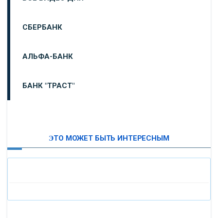
СБЕРБАНК
АЛЬФА-БАНК
БАНК "ТРАСТ"
ВТБ24
ЭТО МОЖЕТ БЫТЬ ИНТЕРЕСНЫМ
«МОСКОВСКИЙ ИНДУСТРИАЛЬНЫЙ БАНК»
«ПАО МОСОБЛБАНК»
«БАНК САНКТ-ПЕТЕРБУРГ»