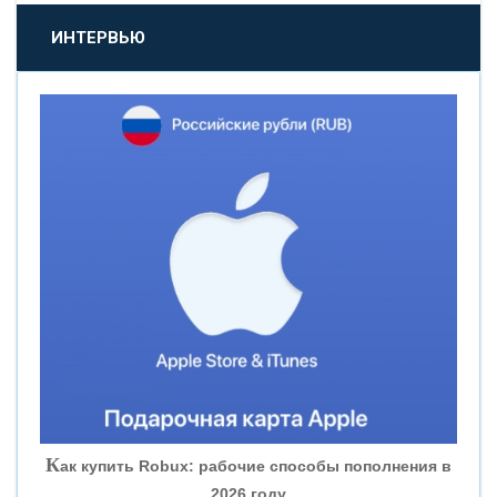
«ПРОМСВЯЗЬБАНК»
ИНТЕРВЬЮ
«НОВИКОМБАНК»
«СМП БАНК»
«ВНЕШПРОМБАНК»
«БАНК ЮГРА»
«БАНК ГЛОБЭКС»
«СОВКОМБАНК»
К
ак купить Robux: рабочие способы пополнения в
2026 году
«ТРАСТ»