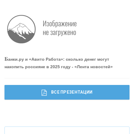
Р
абота мечты. Что банки делают для того, чтобы
привлечь и удержать персонал - «Интервью»
О
шибки при покупке подержанного авто
Б
анки.ру и «Авито Работа»: сколько денег могут
накопить россияне в 2025 году - «Лента новостей»
ВСЕ ПРЕЗЕНТАЦИИ
Ч
то будет с наличными деньгами при цифровом