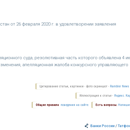
тан от 26 февраля 2020 г. в удовлетворении заявления
яционного суда, резолютивная часть которого объявлена 4 и
 изменения, апелляционная жалоба конкурсного управляющего
Цитирование статьи, картинки - фото скриншот -
Rambler News 
Иллюстрация к статье -
Яндекс. Ка
Общие правила
поведения на сайте.
Есть вопросы.
Напиши
Банки России
/
Татфо