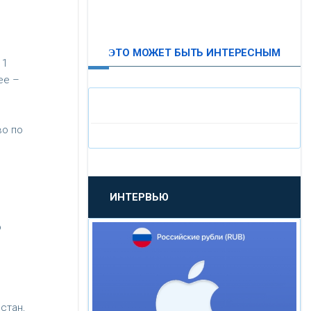
ВТБ24
ЭТО МОЖЕТ БЫТЬ ИНТЕРЕСНЫМ
«МОСКОВСКИЙ
11
ИНДУСТРИАЛЬНЫЙ БАНК»
ее –
«ПАО МОСОБЛБАНК»
во по
«БАНК САНКТ-ПЕТЕРБУРГ»
ИНТЕРВЬЮ
«ПРОМСВЯЗЬБАНК»
о
«НОВИКОМБАНК»
«СМП БАНК»
стан,