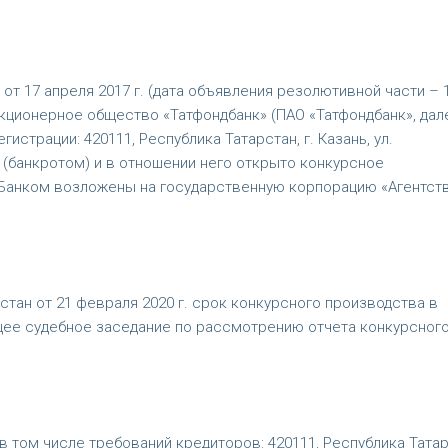
т 17 апреля 2017 г. (дата объявления резолютивной части – 
 акционерное общество «Татфондбанк» (ПАО «Татфондбанк», дал
гистрации: 420111, Республика Татарстан, г. Казань, ул.
 (банкротом) и в отношении него открыто конкурсное
Банком возложены на государственную корпорацию «Агентст
тан от 21 февраля 2020 г. срок конкурсного производства в
щее судебное заседание по рассмотрению отчета конкурсног
 том числе требований кредиторов: 420111, Республика Татар