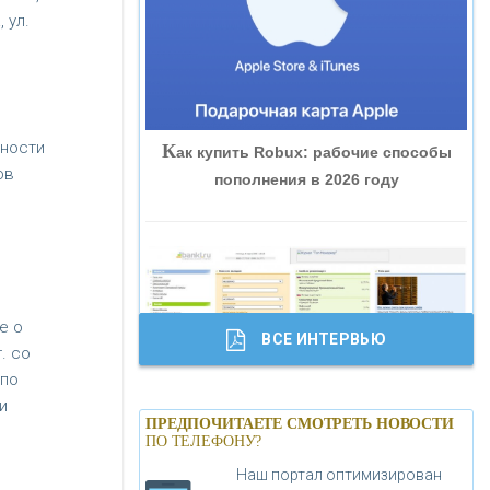
 ул.
«ВНЕШПРОМБАНК»
«БАНК ЮГРА»
ьности
К
ак купить Robux: рабочие способы
«БАНК ГЛОБЭКС»
ов
пополнения в 2026 году
«СОВКОМБАНК»
«ТРАСТ»
е о
ВСЕ ИНТЕРВЬЮ
. со
«ГАЗПРОМБАНК»
 по
Б
и
анки.ру обновил логотип впервые за
«МОСКОВСКИЙ КРЕДИТНЫЙ
ПРЕДПОЧИТАЕТЕ СМОТРЕТЬ НОВОСТИ
19 лет - «Лента новостей»
ПО ТЕЛЕФОНУ?
БАНК»
Наш портал оптимизирован