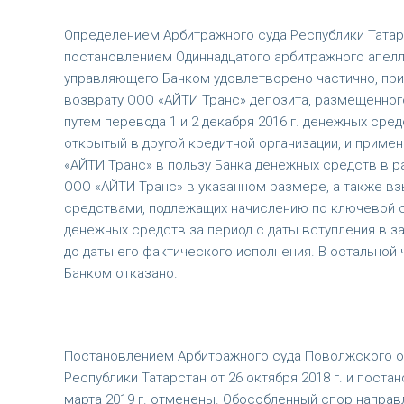
Определением Арбитражного суда Республики Татарс
постановлением Одиннадцатого арбитражного апелляц
управляющего Банком удовлетворено частично, пр
возврату ООО «АЙТИ Транс» депозита, размещенного 
путем перевода 1 и 2 декабря 2016 г. денежных сред
открытый в другой кредитной организации, и приме
«АЙТИ Транс» в пользу Банка денежных средств в ра
ООО «АЙТИ Транс» в указанном размере, а также в
средствами, подлежащих начислению по ключевой с
денежных средств за период с даты вступления в з
до даты его фактического исполнения. В остальной
Банком отказано.
Постановлением Арбитражного суда Поволжского окр
Республики Татарстан от 26 октября 2018 г. и пост
марта 2019 г. отменены. Обособленный спор напра