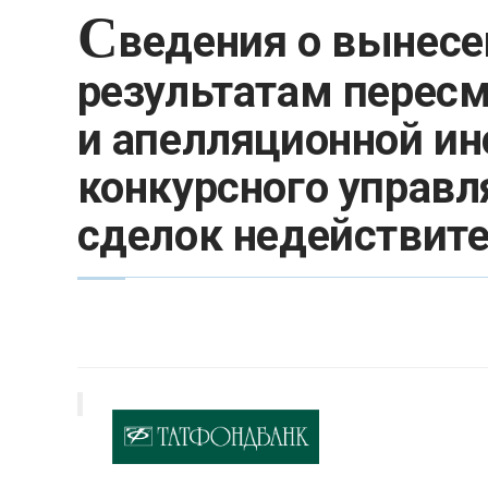
С
ведения о вынесе
результатам пересм
и апелляционной ин
конкурсного управл
сделок недействит