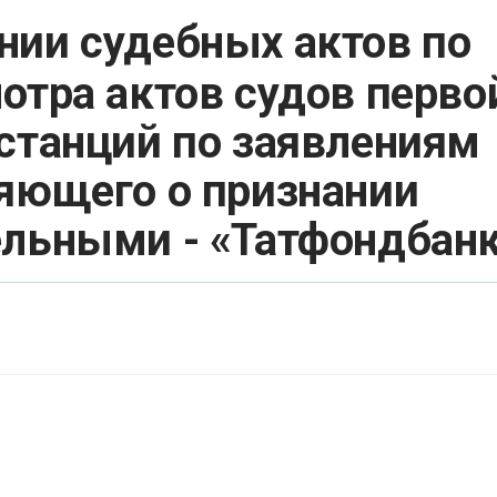
нии судебных актов по
отра актов судов перво
станций по заявлениям
яющего о признании
ельными - «Татфондбан