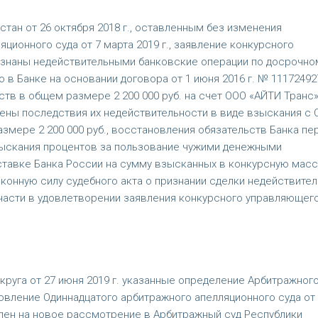
тан от 26 октября 2018 г., оставленным без изменения
ионного суда от 7 марта 2019 г., заявление конкурсного
изнаны недействительными банковские операции по досрочно
в Банке на основании договора от 1 июня 2016 г. № 11172492
ств в общем размере 2 200 000 руб. на счет ООО «АЙТИ Транс»
нены последствия их недействительности в виде взыскания с
змере 2 200 000 руб., восстановления обязательств Банка пе
зыскания процентов за пользование чужими денежными
тавке Банка России на сумму взысканных в конкурсную масс
аконную силу судебного акта о признании сделки недействите
 части в удовлетворении заявления конкурсного управляющег
уга от 27 июня 2019 г. указанные определение Арбитражного
ановление Одиннадцатого арбитражного апелляционного суда от 
влен на новое рассмотрение в Арбитражный суд Республики