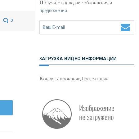
П
олучите последние обновления и
предложения.
Н
етворкинг для предпринимателей
0
ЗАГРУЗКА ВИДЕО ИНФОРМАЦИИ
О
шибки при покупке подержанного
К
онсультирование, Презентация
авто