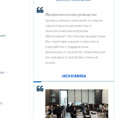
«Интервью»
«ЗАПСИБКОМБАНК»
П
рофессиональное руководство
«РОСЕВРОБАНК»
промышленных компаний по новым
нормативным документам и
технологическим вопросам
ния
«ПРЕСС-СЛУЖБА ВТБ24»
обеспечивает постоянное процветание.
Мы помогаем нашим клиентам в
разработке и поддержании
«АВТОГРАДБАНК»
финансовых стратегий, позволяющих
им завоевать все более сложный
рынок.
«ПРОМРЕГИОНБАНК»
ом –
ЭКОНОМИКА
С
корость - один из главных трендов в
ОНАС
кредитовании бизнеса - «Интервью»
КОНТАКТЫ
 о