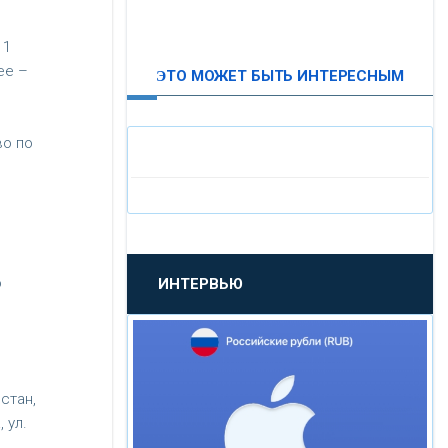
ВТБ24
11
ее –
ЭТО МОЖЕТ БЫТЬ ИНТЕРЕСНЫМ
«МОСКОВСКИЙ
ИНДУСТРИАЛЬНЫЙ БАНК»
во по
«ПАО МОСОБЛБАНК»
«БАНК САНКТ-ПЕТЕРБУРГ»
о
ИНТЕРВЬЮ
«ПРОМСВЯЗЬБАНК»
«НОВИКОМБАНК»
стан,
«СМП БАНК»
 ул.