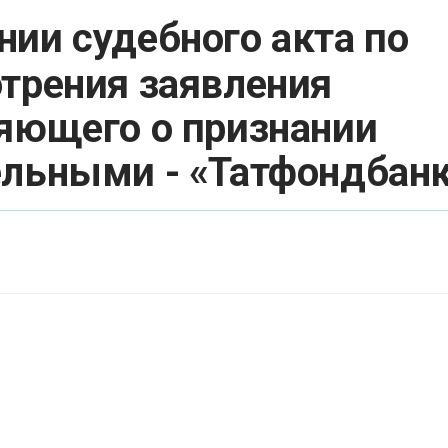
нии судебного акта по
трения заявления
яющего о признании
ельными - «Татфондбан