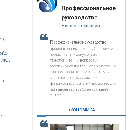
«Интервью»
-- Лучшее, что можно сделать с хорошим советом, это
«ЗАПСИБКОМБАНК»
Профессиональное
пропустить его мимо ушей. Он никогда не бывает
полезен никому, кроме того, кто его дал.
руководство
-- Люблю давать советы и очень не люблю, когда их
«РОСЕВРОБАНК»
Бизнес компаний
дают мне.
.) и
«ПРЕСС-СЛУЖБА ВТБ24»
П
рофессиональное руководство
промышленных компаний по новым
эйд»,
нормативным документам и
«АВТОГРАДБАНК»
между
технологическим вопросам
обеспечивает постоянное процветание.
Мы помогаем нашим клиентам в
«ПРОМРЕГИОНБАНК»
разработке и поддержании
.)
финансовых стратегий, позволяющих
им завоевать все более сложный
С
корость - один из главных трендов в
ОНАС
рынок.
кредитовании бизнеса - «Интервью»
КОНТАКТЫ
ЭКОНОМИКА
в