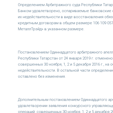
Определением Арбитражного суда Республики Татарс
Банком удовлетворено, оспариваемые банковские 
их недействительности в виде восстановления обя
кредитным договорам в общем размере 106 109 057,3
МеталлТрэйд» в указанном размере.
Постановлением Одиннадцатого арбитражного апелля
Республики Татарстан от 24 января 2019 г. отменен
совершенных 30 ноября, 1, 2 и 5 декабря 2016 г., на
недействительности. В остальной части определение
оставлено без изменения.
Дополнительным постановлением Одиннадцатого арби
удовлетворении заявления конкурсного управляюще
операций, совершенных 30 ноября, 1, 2 и 5 декабря 2