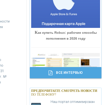
«ВНЕШПРОМБАНК»
«БАНК ЮГРА»
ьности
ия
К
ак купить Robux: рабочие способы
«БАНК ГЛОБЭКС»
пополнения в 2026 году
«СОВКОМБАНК»
о
«ТРАСТ»
по
,31
ВСЕ ИНТЕРВЬЮ
«ГАЗПРОМБАНК»
г. №
и
Б
анки.ру обновил логотип впервые за
«МОСКОВСКИЙ КРЕДИТНЫЙ
ПРЕДПОЧИТАЕТЕ СМОТРЕТЬ НОВОСТИ
19 лет - «Лента новостей»
ПО ТЕЛЕФОНУ?
БАНК»
Наш портал оптимизирован