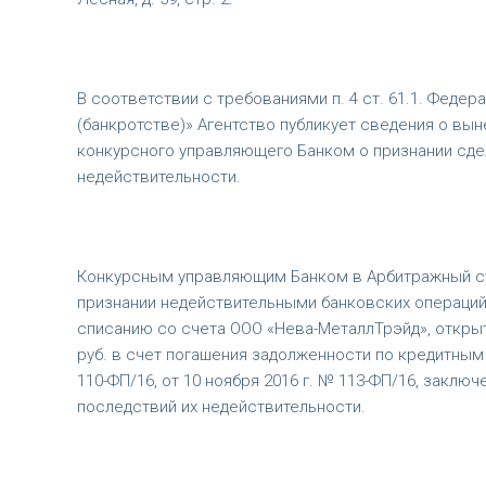
В соответствии с требованиями п. 4 ст. 61.1. Федер
(банкротстве)» Агентство публикует сведения о вы
конкурсного управляющего Банком о признании сде
недействительности.
Конкурсным управляющим Банком в Арбитражный суд 
признании недействительными банковских операций, сов
списанию со счета ООО «Нева-МеталлТрэйд», открыт
руб. в счет погашения задолженности по кредитным д
110-ФП/16, от 10 ноября 2016 г. № 113-ФП/16, закл
последствий их недействительности.