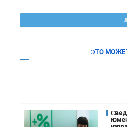
Д
ЭТО МОЖЕ
Сведения об
изме
напр