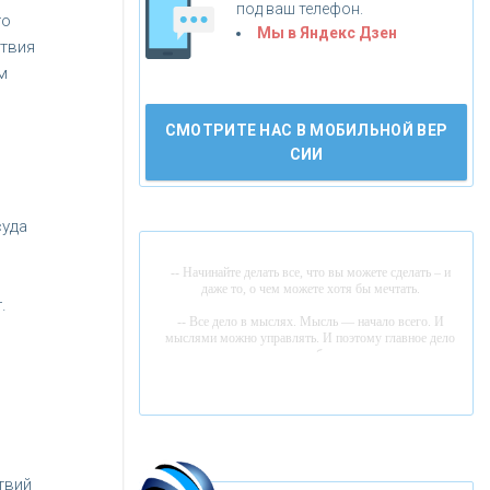
под ваш телефон.
го
«АБСОЛЮТ БАНК»
Мы в Яндекс Дзен
твия
м
«БАНК ВОЗРОЖДЕНИЕ»
СМОТРИТЕ НАС В МОБИЛЬНОЙ ВЕР
АО «КРЕДИТ ЕВРОПА БАНК»
СИИ
«ТАТФОНДБАНК»
суда
-- Начинайте делать все, что вы можете сделать – и
«РОССИЙСКИЙ КАПИТАЛ»
даже то, о чем можете хотя бы мечтать.
.
-- Все дело в мыслях. Мысль — начало всего. И
мыслями можно управлять. И поэтому главное дело
«НАЦИОНАЛЬНЫЙ
совершенствования: работать над мыслями.
КЛИРИНГОВЫЙ ЦЕНТР»
-- Идите уверенно по направлению к мечте. Живите той
жизнью, которую вы сами себе придумали.
-- Самое большое богатство — это ум. Самая большая
«ФК ОТКРЫТИЕ»
К
ак Система быстрых платежей за пять
нищета — глупость. Из всех страхов самый пугающий
— самолюбование.
лет изменила финансовый рынок -
твий