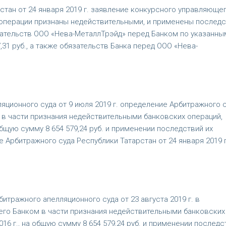
тан от 24 января 2019 г. заявление конкурсного управляюще
операции признаны недействительными, и применены последс
зательств ООО «Нева-МеталлТрэйд» перед Банком по указанны
1 руб., а также обязательств Банка перед ООО «Нева-
ционного суда от 9 июля 2019 г. определение Арбитражного 
о в части признания недействительными банковских операций,
 общую сумму 8 654 579,24 руб. и применении последствий их
 Арбитражного суда Республики Татарстан от 24 января 2019 г
тражного апелляционного суда от 23 августа 2019 г. в
го Банком в части признания недействительными банковских
016 г., на общую сумму 8 654 579,24 руб. и применении последс