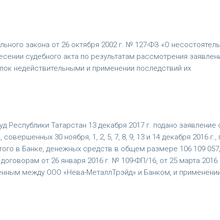
ального закона от 26 октября 2002 г. № 127-ФЗ «О несостоятел
несении судебного акта по результатам рассмотрения заявлен
лок недействительными и применении последствий их
Республики Татарстан 13 декабря 2017 г. подано заявление 
ершенных 30 ноября, 1, 2, 5, 7, 8, 9, 13 и 14 декабря 2016 г., 
ого в Банке, денежных средств в общем размере 106 109 057
оговорам от 26 января 2016 г. № 109-ФП/16, от 25 марта 2016 
юченным между ООО «Нева-МеталлТрэйд» и Банком, и применени