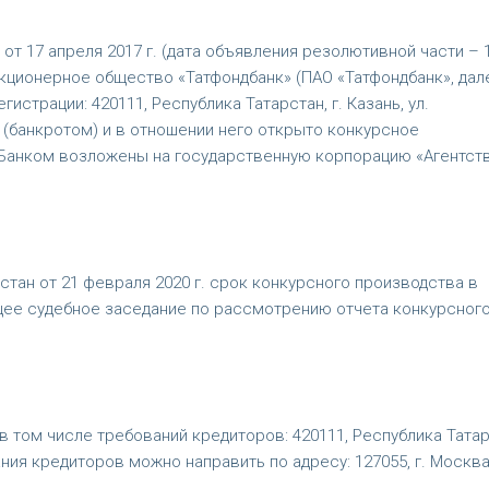
т 17 апреля 2017 г. (дата объявления резолютивной части – 
 акционерное общество «Татфондбанк» (ПАО «Татфондбанк», дал
гистрации: 420111, Республика Татарстан, г. Казань, ул.
 (банкротом) и в отношении него открыто конкурсное
Банком возложены на государственную корпорацию «Агентст
тан от 21 февраля 2020 г. срок конкурсного производства в
щее судебное заседание по рассмотрению отчета конкурсног
 том числе требований кредиторов: 420111, Республика Татар
ания кредиторов можно направить по адресу: 127055, г. Москва,