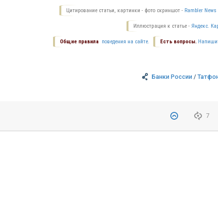
Цитирование статьи, картинки - фото скриншот -
Rambler News 
Иллюстрация к статье -
Яндекс. Ка
Общие правила
поведения на сайте.
Есть вопросы.
Напиши
Банки России
/
Татфо
7