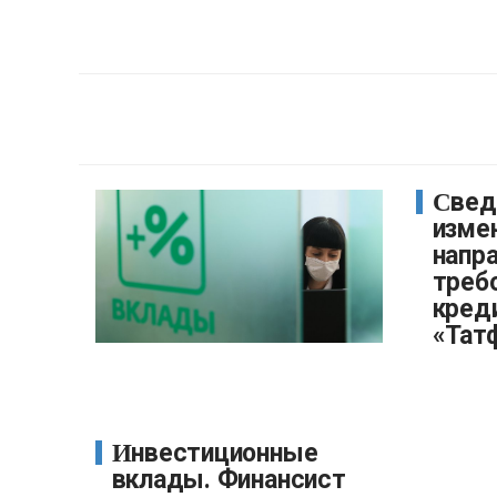
Сведения об
изме
напр
треб
кред
«Тат
Инвестиционные
вклады. Финансист