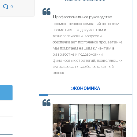
«Интервью»
«ЗАПСИБКОМБАНК»
0
П
рофессиональное руководство
«РОСЕВРОБАНК»
промышленных компаний по новым
нормативным документам и
технологическим вопросам
«ПРЕСС-СЛУЖБА ВТБ24»
обеспечивает постоянное процветание.
Мы помогаем нашим клиентам в
разработке и поддержании
«АВТОГРАДБАНК»
финансовых стратегий, позволяющих
им завоевать все более сложный
рынок.
«ПРОМРЕГИОНБАНК»
ЭКОНОМИКА
С
корость - один из главных трендов в
ОНАС
кредитовании бизнеса - «Интервью»
КОНТАКТЫ