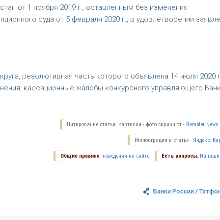
тан от 1 ноября 2019 г., оставленным без изменения
ционного суда от 5 февраля 2020 г., в удовлетворении заявл
уга, резолютивная часть которого объявлена 14 июля 2020 г.
нения, кассационные жалобы конкурсного управляющего Бан
Цитирование статьи, картинки - фото скриншот -
Rambler News 
Иллюстрация к статье -
Яндекс. Ка
Общие правила
поведения на сайте.
Есть вопросы.
Напиши
Банки России
/
Татфо