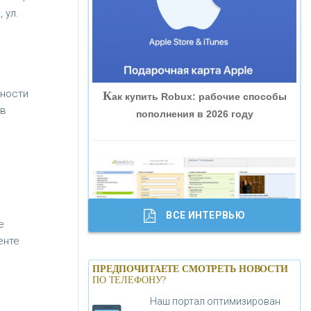
 ул.
«ВНЕШПРОМБАНК»
«БАНК ЮГРА»
ьности
К
ак купить Robux: рабочие способы
«БАНК ГЛОБЭКС»
ов
пополнения в 2026 году
«СОВКОМБАНК»
«ТРАСТ»
ВСЕ ИНТЕРВЬЮ
е
«ГАЗПРОМБАНК»
енте
Б
анки.ру обновил логотип впервые за
«МОСКОВСКИЙ КРЕДИТНЫЙ
ПРЕДПОЧИТАЕТЕ СМОТРЕТЬ НОВОСТИ
19 лет - «Лента новостей»
ПО ТЕЛЕФОНУ?
БАНК»
Наш портал оптимизирован