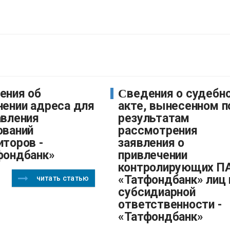
Сведения о судебном
нении адреса для
акте, вынесенном п
авления
результатам
ований
рассмотрения
иторов -
заявления о
фондбанк»
привлечении
контролирующих П
«Татфондбанк» лиц 
читать статью
субсидиарной
ответственности -
«Татфондбанк»