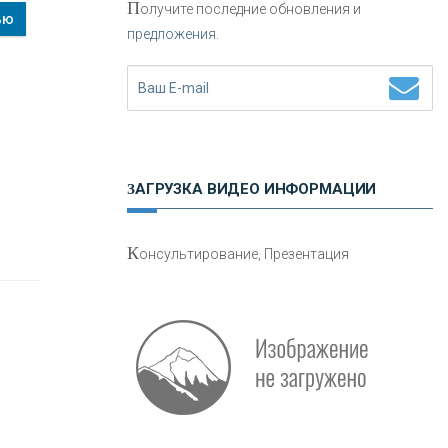
П
олучите последние обновления и
ью
предложения.
Н
етворкинг для предпринимателей
ЗАГРУЗКА ВИДЕО ИНФОРМАЦИИ
О
шибки при покупке подержанного
К
онсультирование, Презентация
авто