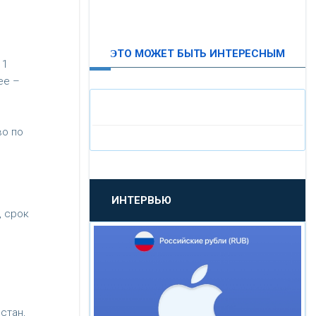
ВТБ24
ЭТО МОЖЕТ БЫТЬ ИНТЕРЕСНЫМ
«МОСКОВСКИЙ
11
ИНДУСТРИАЛЬНЫЙ БАНК»
ее –
«ПАО МОСОБЛБАНК»
во по
«БАНК САНКТ-ПЕТЕРБУРГ»
ИНТЕРВЬЮ
«ПРОМСВЯЗЬБАНК»
, срок
«НОВИКОМБАНК»
«СМП БАНК»
стан,