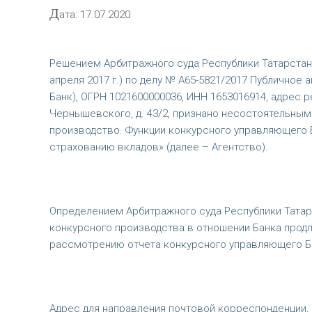
Д
ата: 17.07.2020
Решением Арбитражного суда Республики Татарстан о
апреля 2017 г.) по делу № А65-5821/2017 Публичное
Банк), ОГРН 1021600000036, ИНН 1653016914, адрес ре
Чернышевского, д. 43/2, признано несостоятельным
производство. Функции конкурсного управляющего 
страхованию вкладов» (далее – Агентство).
Определением Арбитражного суда Республики Татарс
конкурсного производства в отношении Банка прод
рассмотрению отчета конкурсного управляющего Бан
Адрес для направления почтовой корреспонденции, в