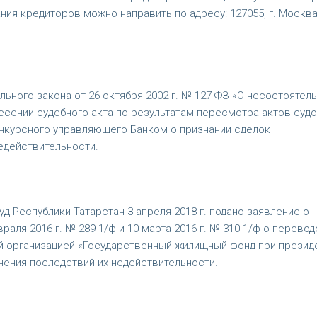
ания кредиторов можно направить по адресу: 127055, г. Москва,
ального закона от 26 октября 2002 г. № 127-ФЗ «О несостоятел
несении судебного акта по результатам пересмотра актов суд
онкурсного управляющего Банком о признании сделок
едействительности.
Республики Татарстан 3 апреля 2018 г. подано заявление о
аля 2016 г. № 289-1/ф и 10 марта 2016 г. № 310-1/ф о перевод
й организацией «Государственный жилищный фонд при презид
нения последствий их недействительности.