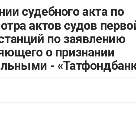
нии судебного акта по
отра актов судов перво
станций по заявлению
яющего о признании
ельными - «Татфондбан