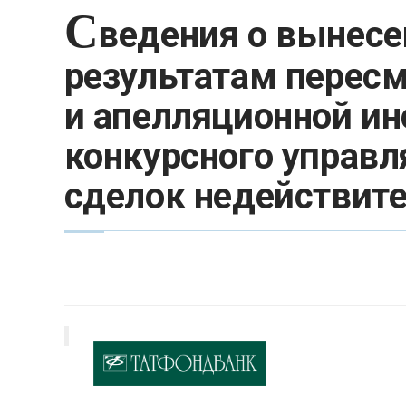
С
ведения о вынесе
результатам пересм
и апелляционной ин
конкурсного управл
сделок недействит