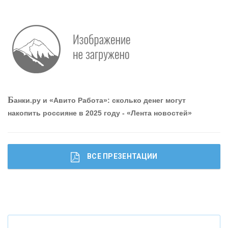
Р
абота мечты. Что банки делают для того, чтобы
привлечь и удержать персонал - «Интервью»
О
шибки при покупке подержанного авто
Б
анки.ру и «Авито Работа»: сколько денег могут
накопить россияне в 2025 году - «Лента новостей»
ВСЕ ПРЕЗЕНТАЦИИ
Ч
то будет с наличными деньгами при цифровом