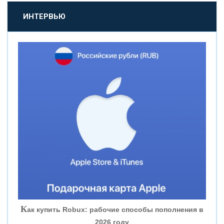
«ПРОМСВЯЗЬБАНК»
ИНТЕРВЬЮ
«НОВИКОМБАНК»
«СМП БАНК»
«ВНЕШПРОМБАНК»
«БАНК ЮГРА»
«БАНК ГЛОБЭКС»
«СОВКОМБАНК»
К
ак купить Robux: рабочие способы пополнения в
2026 году
«ТРАСТ»