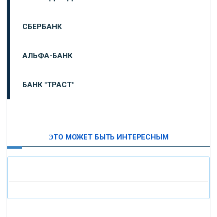
СБЕРБАНК
АЛЬФА-БАНК
БАНК "ТРАСТ"
ВТБ24
ЭТО МОЖЕТ БЫТЬ ИНТЕРЕСНЫМ
«МОСКОВСКИЙ ИНДУСТРИАЛЬНЫЙ БАНК»
«ПАО МОСОБЛБАНК»
«БАНК САНКТ-ПЕТЕРБУРГ»