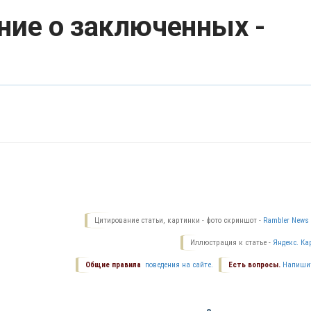
ние о заключенных -
Цитирование статьи, картинки - фото скриншот -
Rambler News 
Иллюстрация к статье -
Яндекс. Ка
Общие правила
поведения на сайте.
Есть вопросы.
Напиши