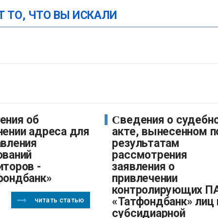
Т ТО, ЧТО ВЫ ИСКАЛИ
Сведения о судебном
нении адреса для
акте, вынесенном п
авления
результатам
ований
рассмотрения
иторов -
заявления о
фондбанк»
привлечении
контролирующих П
«Татфондбанк» лиц 
читать статью
субсидиарной