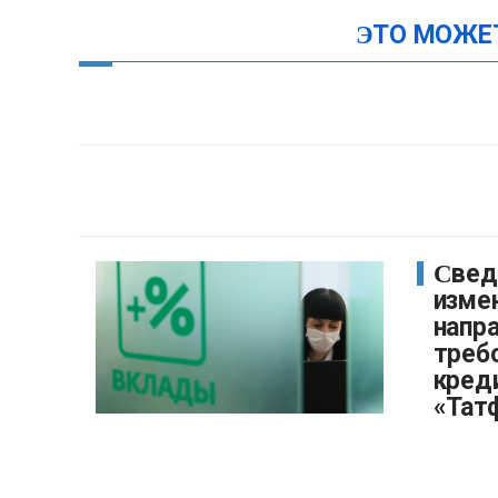
ЭТО МОЖЕ
Сведения об
изме
напр
треб
кред
«Тат