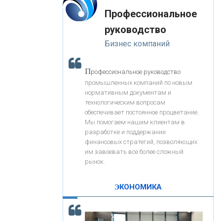
«Интервью»
-- Лучшее, что можно сделать с хорошим советом, это
«ЗАПСИБКОМБАНК»
Профессиональное
пропустить его мимо ушей. Он никогда не бывает
полезен никому, кроме того, кто его дал.
руководство
-- Люблю давать советы и очень не люблю, когда их
«РОСЕВРОБАНК»
Бизнес компаний
дают мне.
«ПРЕСС-СЛУЖБА ВТБ24»
П
рофессиональное руководство
промышленных компаний по новым
нормативным документам и
«АВТОГРАДБАНК»
технологическим вопросам
обеспечивает постоянное процветание.
Мы помогаем нашим клиентам в
«ПРОМРЕГИОНБАНК»
разработке и поддержании
финансовых стратегий, позволяющих
им завоевать все более сложный
С
корость - один из главных трендов в
ОНАС
рынок.
кредитовании бизнеса - «Интервью»
КОНТАКТЫ
ЭКОНОМИКА