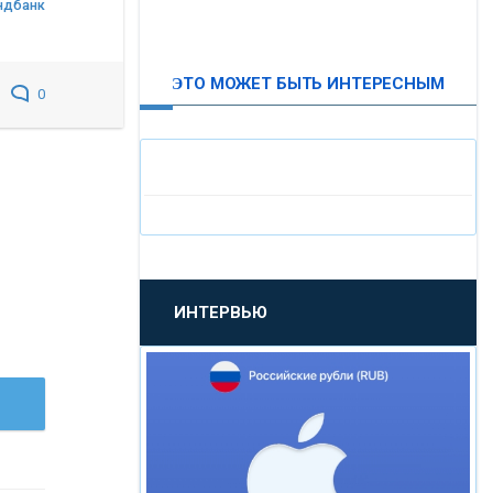
ндбанк
ВТБ24
ЭТО МОЖЕТ БЫТЬ ИНТЕРЕСНЫМ
0
«МОСКОВСКИЙ
ИНДУСТРИАЛЬНЫЙ БАНК»
«ПАО МОСОБЛБАНК»
«БАНК САНКТ-ПЕТЕРБУРГ»
ИНТЕРВЬЮ
«ПРОМСВЯЗЬБАНК»
«НОВИКОМБАНК»
«СМП БАНК»