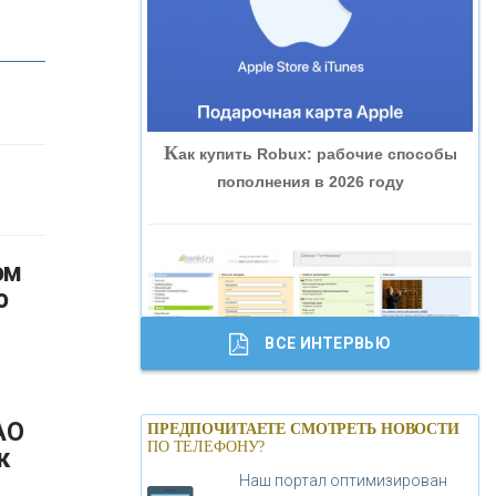
«ВНЕШПРОМБАНК»
«БАНК ЮГРА»
К
ак купить Robux: рабочие способы
«БАНК ГЛОБЭКС»
пополнения в 2026 году
«СОВКОМБАНК»
«ТРАСТ»
о
ВСЕ ИНТЕРВЬЮ
«ГАЗПРОМБАНК»
Б
анки.ру обновил логотип впервые за
«МОСКОВСКИЙ КРЕДИТНЫЙ
АО
ПРЕДПОЧИТАЕТЕ СМОТРЕТЬ НОВОСТИ
19 лет - «Лента новостей»
ПО ТЕЛЕФОНУ?
БАНК»
к
Наш портал оптимизирован