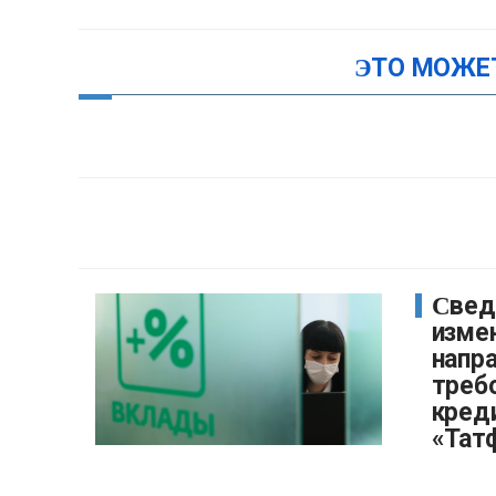
ЭТО МОЖЕ
Сведения об
изме
напр
треб
кред
«Тат