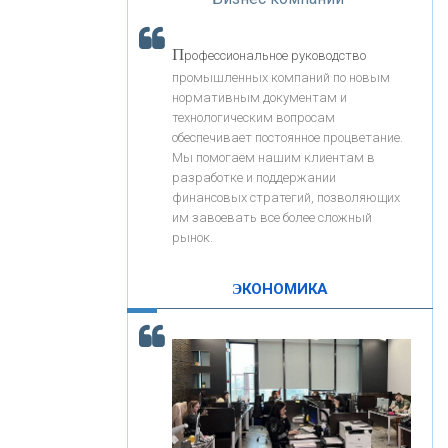
«Интервью»
«ЗАПСИБКОМБАНК»
П
рофессиональное руководство
«РОСЕВРОБАНК»
промышленных компаний по новым
нормативным документам и
технологическим вопросам
«ПРЕСС-СЛУЖБА ВТБ24»
обеспечивает постоянное процветание.
Мы помогаем нашим клиентам в
разработке и поддержании
«АВТОГРАДБАНК»
финансовых стратегий, позволяющих
им завоевать все более сложный
рынок.
«ПРОМРЕГИОНБАНК»
ЭКОНОМИКА
С
корость - один из главных трендов в
ОНАС
кредитовании бизнеса - «Интервью»
КОНТАКТЫ