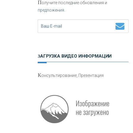
П
олучите последние обновления и
предложения.
Н
етворкинг для предпринимателей
ЗАГРУЗКА ВИДЕО ИНФОРМАЦИИ
О
шибки при покупке подержанного
К
онсультирование, Презентация
авто