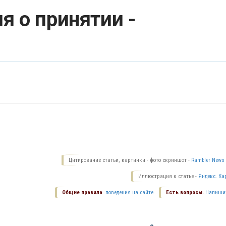
я о принятии -
Цитирование статьи, картинки - фото скриншот -
Rambler News 
Иллюстрация к статье -
Яндекс. Ка
Общие правила
поведения на сайте.
Есть вопросы.
Напиши