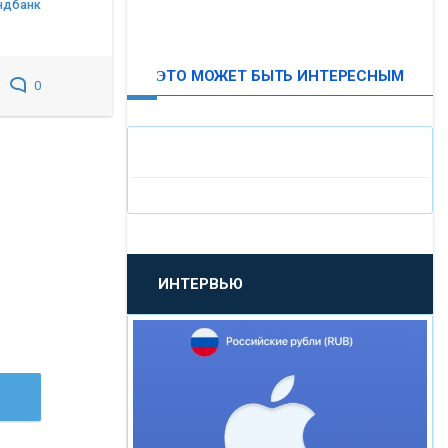
ндбанк
ВТБ24
ЭТО МОЖЕТ БЫТЬ ИНТЕРЕСНЫМ
0
«МОСКОВСКИЙ
ИНДУСТРИАЛЬНЫЙ БАНК»
«ПАО МОСОБЛБАНК»
«БАНК САНКТ-ПЕТЕРБУРГ»
ИНТЕРВЬЮ
«ПРОМСВЯЗЬБАНК»
«НОВИКОМБАНК»
«СМП БАНК»