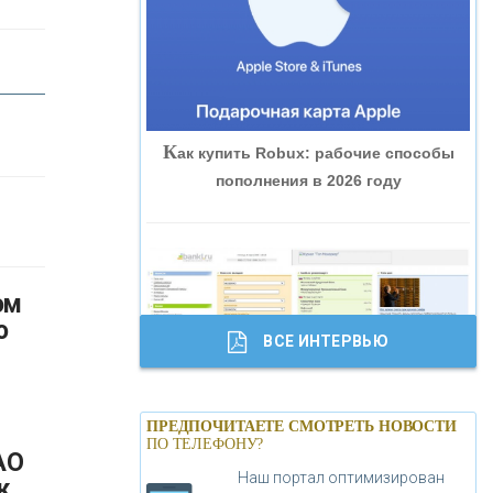
«ВНЕШПРОМБАНК»
«БАНК ЮГРА»
К
ак купить Robux: рабочие способы
«БАНК ГЛОБЭКС»
пополнения в 2026 году
«СОВКОМБАНК»
«ТРАСТ»
о
ВСЕ ИНТЕРВЬЮ
«ГАЗПРОМБАНК»
Б
анки.ру обновил логотип впервые за
«МОСКОВСКИЙ КРЕДИТНЫЙ
ПРЕДПОЧИТАЕТЕ СМОТРЕТЬ НОВОСТИ
19 лет - «Лента новостей»
ПО ТЕЛЕФОНУ?
БАНК»
АО
Наш портал оптимизирован
к