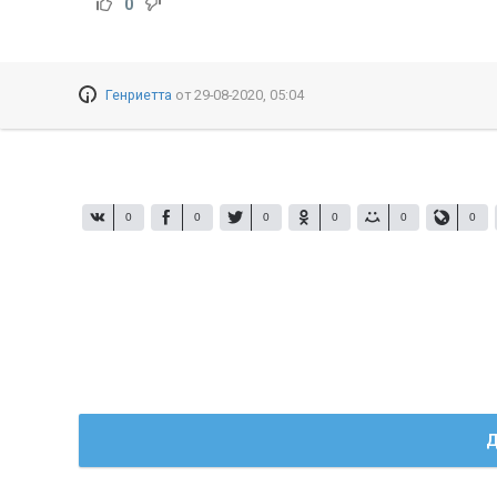
0
Генриетта
от
29-08-2020, 05:04
0
0
0
0
0
0
Д