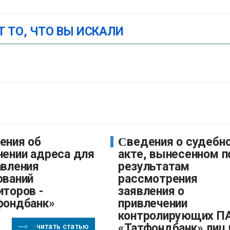
Т ТО, ЧТО ВЫ ИСКАЛИ
Сведения о судебном
нении адреса для
акте, вынесенном п
авления
результатам
ований
рассмотрения
иторов -
заявления о
фондбанк»
привлечении
контролирующих П
«Татфондбанк» лиц 
читать статью