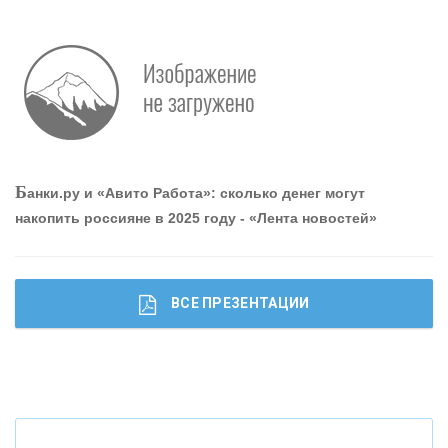
О
шибки при покупке подержанного авто
Р
абота мечты. Что банки делают для того, чтобы
Б
анки.ру и «Авито Работа»: сколько денег могут
привлечь и удержать персонал - «Интервью»
накопить россияне в 2025 году - «Лента новостей»
ВСЕ ПРЕЗЕНТАЦИИ
Ч
то будет с наличными деньгами при цифровом
рубле