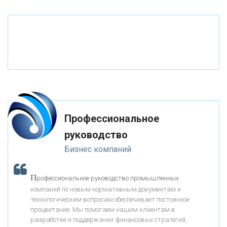
«РОССИЙСКИЙ КАПИТАЛ»
«НАЦИОНАЛЬНЫЙ КЛИРИНГОВЫЙ ЦЕНТР»
«ФК ОТКРЫТИЕ»
Профессиональное
«ЗАПСИБКОМБАНК»
руководство
Бизнес компаний
«РОСЕВРОБАНК»
П
рофессиональное руководство промышленных
«ПРЕСС-СЛУЖБА ВТБ24»
компаний по новым нормативным документам и
технологическим вопросам обеспечивает постоянное
процветание. Мы помогаем нашим клиентам в
«АВТОГРАДБАНК»
разработке и поддержании финансовых стратегий,