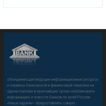
А
двокат it
«Н
овости Банков России» – группа компаний,
объединяющая ведущие информационные ресурсы
и сервисы банковской и финансовой тематики на
одном портале в кратчайшие сроки опубликовать
Р
езкого разворота на рынке автокредитов не
информацию и новости банков по всей России.
предвидится - «Интервью»
«Наши задачи» - предоставлять самую