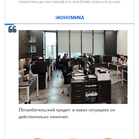
позволяющих им завоевать все более сложный рынок.
К
ак Система быстрых платежей за пять лет
«ПРОМРЕГИОНБАНК»
изменила финансовый рынок - «Интервью»
ЭКОНОМИКА
ОНАС
КОНТАКТЫ
П
отребительский кредит: в каких ситуациях он
действительно помогает
С
корость - один из главных трендов в
кредитовании бизнеса - «Интервью»