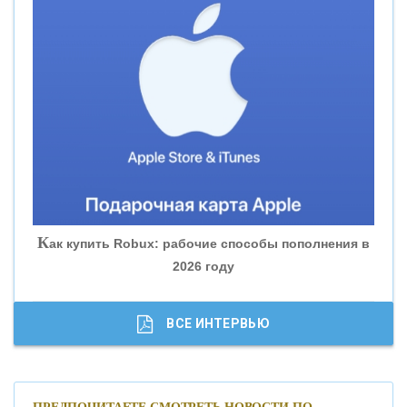
«ВНЕШПРОМБАНК»
«БАНК ЮГРА»
«БАНК ГЛОБЭКС»
«СОВКОМБАНК»
К
ак купить Robux: рабочие способы пополнения в
2026 году
«ТРАСТ»
«ГАЗПРОМБАНК»
ВСЕ ИНТЕРВЬЮ
«МОСКОВСКИЙ КРЕДИТНЫЙ БАНК»