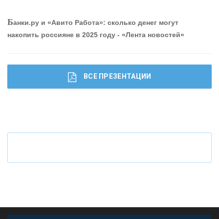
О
шибки при покупке подержанного авто
Б
анки.ру и «Авито Работа»: сколько денег могут
накопить россияне в 2025 году - «Лента новостей»
ВСЕ ПРЕЗЕНТАЦИИ
Ч
то будет с наличными деньгами при цифровом
рубле