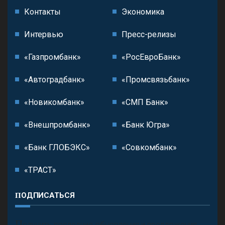
Контакты
Экономика
Интервью
Пресс-релизы
«Газпромбанк»
«РосЕвроБанк»
«Автоградбанк»
«Промсвязьбанк»
«Новикомбанк»
«СМП Банк»
«Внешпромбанк»
«Банк Югра»
«Банк ГЛОБЭКС»
«Совкомбанк»
«ТРАСТ»
ПОДПИСАТЬСЯ
П
олучить последние обновления и предложения.