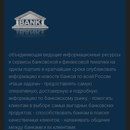
А
двокат it
Р
езкого разворота на рынке автокредитов не
«Н
овости Банков России» – группа компаний,
предвидится - «Интервью»
объединяющая ведущие информационные ресурсы
и сервисы банковской и финансовой тематики на
одном портале в кратчайшие сроки опубликовать
информацию и новости банков по всей России.
«Наши задачи» - предоставлять самую
оперативную, достоверную и подробную
информацию по банковскому рынку; - помогать
клиентам в выборе самых выгодных банковских
продуктов; - способствовать банкам в поиске
качественных клиентов; - налаживать общение
между банками и их клиентами.