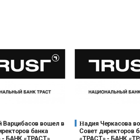
Надия Черкасова вошла в
иректоров банка
Совет директоров б
 - БАНК «ТРАСТ»
«ТРАСТ» - БАНК «Т