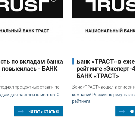
Банк «ТРАСТ» в ежегодном
 повысилась - БАНК
рейтинге «Эксперт-4
»
БАНК «ТРАСТ»
Б
 поднял процентные ставки по
анк «ТРАСТ» вошел в список 
дам для частных клиентов. С
компаний России по результат
рейтинга
читать статью
чи