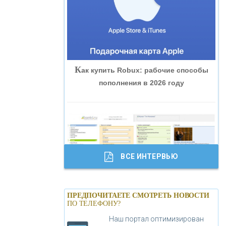
«ВНЕШПРОМБАНК»
«БАНК ЮГРА»
К
ак купить Robux: рабочие способы
«БАНК ГЛОБЭКС»
пополнения в 2026 году
«СОВКОМБАНК»
«ТРАСТ»
ВСЕ ИНТЕРВЬЮ
«ГАЗПРОМБАНК»
Б
анки.ру обновил логотип впервые за
«МОСКОВСКИЙ КРЕДИТНЫЙ
ПРЕДПОЧИТАЕТЕ СМОТРЕТЬ НОВОСТИ
19 лет - «Лента новостей»
ПО ТЕЛЕФОНУ?
БАНК»
Наш портал оптимизирован