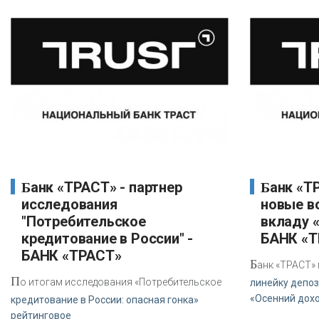
Банк «ТРАСТ» - партнер
Банк «ТРАСТ» предлагает
исследования
новые в
"Потребительское
вкладу 
кредитование в России" -
БАНК «
БАНК «ТРАСТ»
Б
анк «ТРАСТ»
П
о итогам исследования «Потребительское
линейку депоз
«Осенний дох
кредитование в России: опасная гонка»
рейтинговое