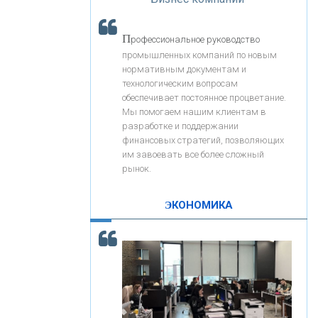
«Интервью»
«ЗАПСИБКОМБАНК»
П
рофессиональное руководство
«РОСЕВРОБАНК»
промышленных компаний по новым
нормативным документам и
технологическим вопросам
«ПРЕСС-СЛУЖБА ВТБ24»
обеспечивает постоянное процветание.
Мы помогаем нашим клиентам в
разработке и поддержании
«АВТОГРАДБАНК»
финансовых стратегий, позволяющих
им завоевать все более сложный
рынок.
«ПРОМРЕГИОНБАНК»
ЭКОНОМИКА
С
корость - один из главных трендов в
ОНАС
кредитовании бизнеса - «Интервью»
КОНТАКТЫ