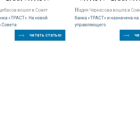
Н
цибасов вошел в Совет
адия Черкасова вошла в Сов
нка «ТРАСТ». На новой
банка «ТРАСТ» и назначена на
а Совета
управляющего
читать статью
чи