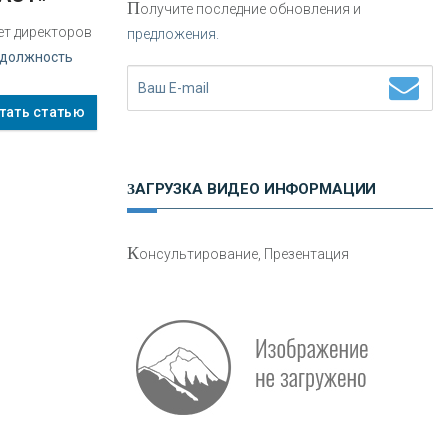
П
олучите последние обновления и
ет директоров
предложения.
Н
етворкинг для предпринимателей
 должность
тать статью
ЗАГРУЗКА ВИДЕО ИНФОРМАЦИИ
О
шибки при покупке подержанного
К
онсультирование, Презентация
авто