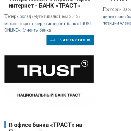
интернет - БАНК «ТРАСТ»
Г
ригорий Вар
Т
еперь вклад «Мультивалютный 2012»
директоров ба
позиции член
можно открыть через интернет-банк «TRUST
ONLINE». Клиенты банка
читать статью
В офисе банка «ТРАСТ» на