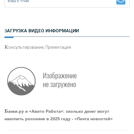
Н
етворкинг для предпринимателей
ЗАГРУЗКА ВИДЕО ИНФОРМАЦИИ
К
онсультирование, Презентация
Р
абота мечты. Что банки делают для того, чтобы
привлечь и удержать персонал - «Интервью»
О
шибки при покупке подержанного авто
Б
анки.ру и «Авито Работа»: сколько денег могут
накопить россияне в 2025 году - «Лента новостей»