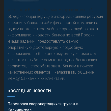
А
двокат it
Р
езкого разворота на рынке автокредитов не
«Н
овости Банков России» – группа компаний,
предвидится - «Интервью»
объединяющая ведущие информационные ресурсы
и сервисы банковской и финансовой тематики на
одном портале в кратчайшие сроки опубликовать
информацию и новости банков по всей России.
«Наши задачи» - предоставлять самую
оперативную, достоверную и подробную
информацию по банковскому рынку; - помогать
клиентам в выборе самых выгодных банковских
продуктов; - способствовать банкам в поиске
качественных клиентов; - налаживать общение
между банками и их клиентами.
ПОСЛЕДНИЕ НОВОСТИ
Перевозка скоропортящихся грузов в
Калининград