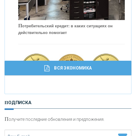
С
корость - один из главных трендов в
кредитовании бизнеса - «Интервью»
П
отребительский кредит: в каких ситуациях он
действительно помогает
ВСЯ ЭКОНОМИКА
И
нвестиционные золотые монеты как средство
ПОДПИСКА
сохранения и увеличения капитала
П
олучите последние обновления и предложения.