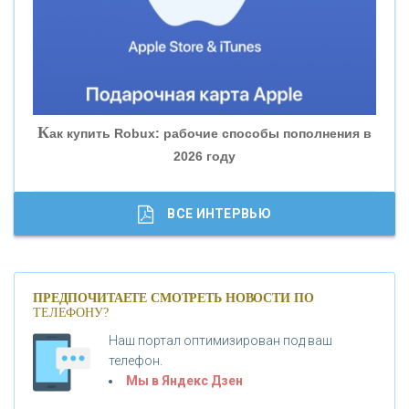
«БАНК ГЛОБЭКС»
«СОВКОМБАНК»
К
ак купить Robux: рабочие способы пополнения в
2026 году
«ТРАСТ»
«ГАЗПРОМБАНК»
ВСЕ ИНТЕРВЬЮ
«МОСКОВСКИЙ КРЕДИТНЫЙ БАНК»
ПРЕДПОЧИТАЕТЕ СМОТРЕТЬ НОВОСТИ ПО
ТЕЛЕФОНУ?
«АБСОЛЮТ БАНК»
Наш портал оптимизирован под ваш
телефон.
Б
«БАНК ВОЗРОЖДЕНИЕ»
анки.ру обновил логотип впервые за 19 лет -
Мы в Яндекс Дзен
«Лента новостей»