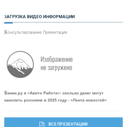
Н
етворкинг для предпринимателей
ЗАГРУЗКА ВИДЕО ИНФОРМАЦИИ
К
онсультирование, Презентация
Р
абота мечты. Что банки делают для того, чтобы
привлечь и удержать персонал - «Интервью»
О
шибки при покупке подержанного авто
Б
анки.ру и «Авито Работа»: сколько денег могут
накопить россияне в 2025 году - «Лента новостей»
ВСЕ ПРЕЗЕНТАЦИИ