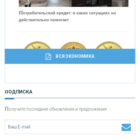
С
корость - один из главных трендов в
кредитовании бизнеса - «Интервью»
П
отребительский кредит: в каких ситуациях он
действительно помогает
ВСЯ ЭКОНОМИКА
И
нвестиционные золотые монеты как средство
ПОДПИСКА
сохранения и увеличения капитала
П
олучите последние обновления и предложения.