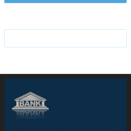
Ч
то будет с наличными деньгами при цифровом
рубле
А
двокат it
«Н
овости Банков России» – группа компаний,