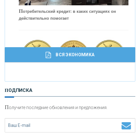
П
отребительский кредит: в каких ситуациях он
действительно помогает
С
корость - один из главных трендов в
кредитовании бизнеса - «Интервью»
ВСЯ ЭКОНОМИКА
И
нвестиционные золотые монеты как средство
ПОДПИСКА
сохранения и увеличения капитала
П
олучите последние обновления и предложения.