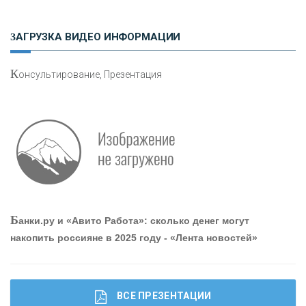
Н
етворкинг для предпринимателей
ЗАГРУЗКА ВИДЕО ИНФОРМАЦИИ
К
онсультирование, Презентация
О
шибки при покупке подержанного авто
Р
абота мечты. Что банки делают для того, чтобы
Б
анки.ру и «Авито Работа»: сколько денег могут
привлечь и удержать персонал - «Интервью»
накопить россияне в 2025 году - «Лента новостей»
ВСЕ ПРЕЗЕНТАЦИИ