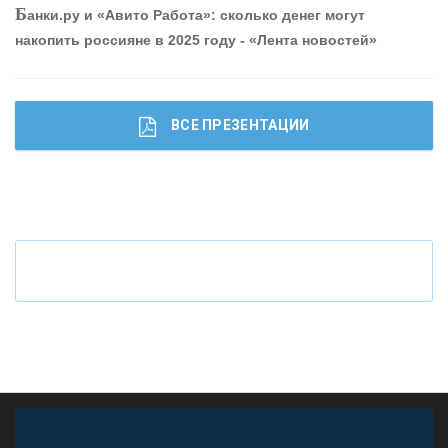
Б
анки.ру и «Авито Работа»: сколько денег могут
привлечь и удержать персонал - «Интервью»
накопить россияне в 2025 году - «Лента новостей»
ВСЕ ПРЕЗЕНТАЦИИ
Ч
то будет с наличными деньгами при цифровом
рубле