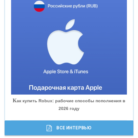
«СМП БАНК»
«ВНЕШПРОМБАНК»
«БАНК ЮГРА»
«БАНК ГЛОБЭКС»
«СОВКОМБАНК»
К
ак купить Robux: рабочие способы пополнения в
2026 году
«ТРАСТ»
«ГАЗПРОМБАНК»
ВСЕ ИНТЕРВЬЮ