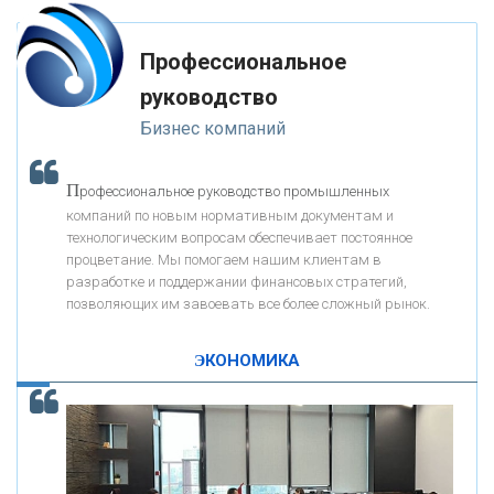
Профессиональное
«ЗАПСИБКОМБАНК»
руководство
Бизнес компаний
«РОСЕВРОБАНК»
П
рофессиональное руководство промышленных
«ПРЕСС-СЛУЖБА ВТБ24»
компаний по новым нормативным документам и
технологическим вопросам обеспечивает постоянное
процветание. Мы помогаем нашим клиентам в
«АВТОГРАДБАНК»
разработке и поддержании финансовых стратегий,
позволяющих им завоевать все более сложный рынок.
К
ак Система быстрых платежей за пять лет
«ПРОМРЕГИОНБАНК»
изменила финансовый рынок - «Интервью»
ЭКОНОМИКА
ОНАС
КОНТАКТЫ