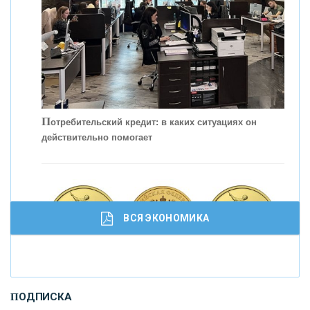
П
отребительский кредит: в каких ситуациях он
действительно помогает
С
корость - один из главных трендов в
кредитовании бизнеса - «Интервью»
ВСЯ ЭКОНОМИКА
И
нвестиционные золотые монеты как средство
ПОДПИСКА
сохранения и увеличения капитала