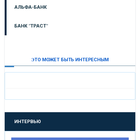
АЛЬФА-БАНК
БАНК "ТРАСТ"
ВТБ24
ЭТО МОЖЕТ БЫТЬ ИНТЕРЕСНЫМ
«МОСКОВСКИЙ ИНДУСТРИАЛЬНЫЙ БАНК»
«ПАО МОСОБЛБАНК»
«БАНК САНКТ-ПЕТЕРБУРГ»
«ПРОМСВЯЗЬБАНК»
ИНТЕРВЬЮ
«НОВИКОМБАНК»