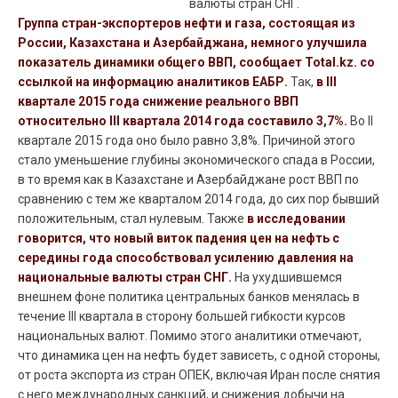
валюты стран СНГ.
Группа стран-экспортеров нефти и газа, состоящая из
России, Казахстана и Азербайджана, немного улучшила
показатель динамики общего ВВП, сообщает Total.kz. со
ссылкой на информацию аналитиков ЕАБР.
Так,
в III
квартале 2015 года снижение реального ВВП
относительно III квартала 2014 года составило 3,7%.
Во II
квартале 2015 года оно было равно 3,8%. Причиной этого
стало уменьшение глубины экономического спада в России,
в то время как в Казахстане и Азербайджане рост ВВП по
сравнению с тем же кварталом 2014 года, до сих пор бывший
положительным, стал нулевым.
Также
в исследовании
говорится, что новый виток падения цен на нефть с
середины года способствовал усилению давления на
национальные валюты стран СНГ.
На ухудшившемся
внешнем фоне политика центральных банков менялась в
течение III квартала в сторону большей гибкости курсов
национальных валют.
Помимо этого аналитики отмечают,
что динамика цен на нефть будет зависеть, с одной стороны,
от роста экспорта из стран ОПЕК, включая Иран после снятия
с него международных санкций, и снижения добычи на