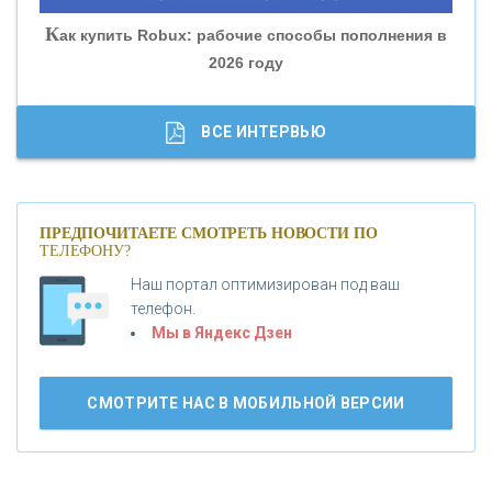
К
ак купить Robux: рабочие способы пополнения в
2026 году
«ТРАСТ»
«ГАЗПРОМБАНК»
ВСЕ ИНТЕРВЬЮ
«МОСКОВСКИЙ КРЕДИТНЫЙ БАНК»
ПРЕДПОЧИТАЕТЕ СМОТРЕТЬ НОВОСТИ ПО
ТЕЛЕФОНУ?
«АБСОЛЮТ БАНК»
Наш портал оптимизирован под ваш
телефон.
Б
«БАНК ВОЗРОЖДЕНИЕ»
анки.ру обновил логотип впервые за 19 лет -
Мы в Яндекс Дзен
«Лента новостей»
АО «КРЕДИТ ЕВРОПА БАНК»
СМОТРИТЕ НАС В МОБИЛЬНОЙ ВЕРСИИ
«ТАТФОНДБАНК»