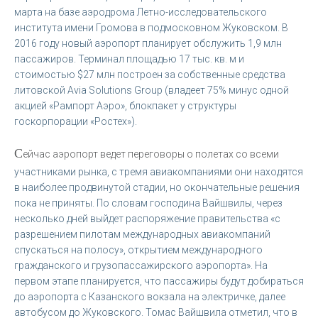
марта на базе аэродрома Летно-исследовательского
института имени Громова в подмосковном Жуковском. В
2016 году новый аэропорт планирует обслужить 1,9 млн
пассажиров. Терминал площадью 17 тыс. кв. м и
стоимостью $27 млн построен за собственные средства
литовской Avia Solutions Group (владеет 75% минус одной
акцией «Рампорт Аэро», блокпакет у структуры
госкорпорации «Ростех»).
С
ейчас аэропорт ведет переговоры о полетах со всеми
участниками рынка, с тремя авиакомпаниями они находятся
в наиболее продвинутой стадии, но окончательные решения
пока не приняты. По словам господина Вайшвилы, через
несколько дней выйдет распоряжение правительства «с
разрешением пилотам международных авиакомпаний
спускаться на полосу», открытием международного
гражданского и грузопассажирского аэропорта». На
первом этапе планируется, что пассажиры будут добираться
до аэропорта с Казанского вокзала на электричке, далее
автобусом до Жуковского. Томас Вайшвила отметил, что в