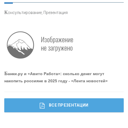
К
онсультирование, Презентация
Р
абота мечты. Что банки делают для того, чтобы
привлечь и удержать персонал - «Интервью»
О
шибки при покупке подержанного авто
Б
анки.ру и «Авито Работа»: сколько денег могут
накопить россияне в 2025 году - «Лента новостей»
ВСЕ ПРЕЗЕНТАЦИИ