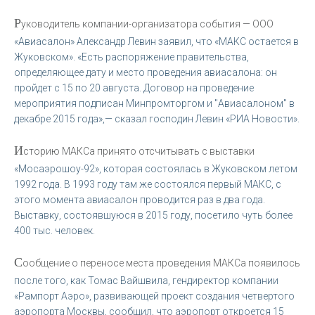
Р
уководитель компании-организатора события — ООО
«Авиасалон» Александр Левин заявил, что «МАКС остается в
Жуковском». «Есть распоряжение правительства,
определяющее дату и место проведения авиасалона: он
пройдет с 15 по 20 августа. Договор на проведение
мероприятия подписан Минпромторгом и "Авиасалоном" в
декабре 2015 года»,— сказал господин Левин «РИА Новости».
И
сторию МАКСа принято отсчитывать с выставки
«Мосаэрошоу-92», которая состоялась в Жуковском летом
1992 года. В 1993 году там же состоялся первый МАКС, с
этого момента авиасалон проводится раз в два года.
Выставку, состоявшуюся в 2015 году, посетило чуть более
400 тыс. человек.
С
ообщение о переносе места проведения МАКСа появилось
после того, как Томас Вайшвила, гендиректор компании
«Рампорт Аэро», развивающей проект создания четвертого
аэропорта Москвы, сообщил, что аэропорт откроется 15