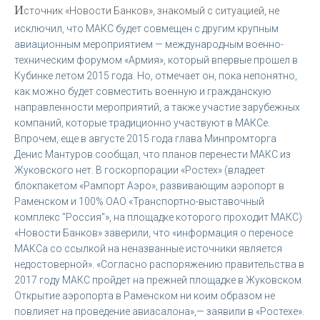
И
сточник «Новости Банков», знакомый с ситуацией, не
исключил, что МАКС будет совмещен с другим крупным
авиационным мероприятием — международным военно-
техническим форумом «Армия», который впервые прошел в
Кубинке летом 2015 года. Но, отмечает он, пока непонятно,
как можно будет совместить военную и гражданскую
направленности мероприятий, а также участие зарубежных
компаний, которые традиционно участвуют в МАКСе.
Впрочем, еще в августе 2015 года глава Минпромторга
Денис Мантуров сообщал, что планов перенести МАКС из
Жуковского нет. В госкорпорации «Ростех» (владеет
блокпакетом «Рампорт Аэро», развивающим аэропорт в
Раменском и 100% ОАО «Транспортно-выставочный
комплекс "Россия"», на площадке которого проходит МАКС)
«Новости Банков» заверили, что «информация о переносе
МАКСа со ссылкой на неназванные источники является
недостоверной». «Согласно распоряжению правительства в
2017 году МАКС пройдет на прежней площадке в Жуковском.
Открытие аэропорта в Раменском ни коим образом не
повлияет на проведение авиасалона»,— заявили в «Ростехе».