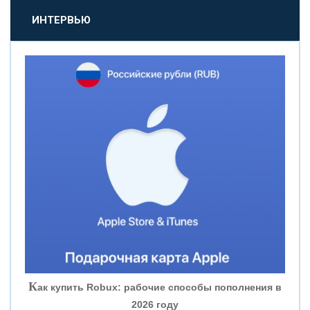
«ПРОМСВЯЗЬБАНК»
ИНТЕРВЬЮ
«НОВИКОМБАНК»
«СМП БАНК»
«ВНЕШПРОМБАНК»
«БАНК ЮГРА»
«БАНК ГЛОБЭКС»
«СОВКОМБАНК»
К
ак купить Robux: рабочие способы пополнения в
2026 году
«ТРАСТ»