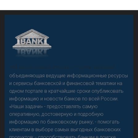
А
двокат it
«Н
овости Банков России» – группа компаний,
объединяющая ведущие информационные ресурсы
и сервисы банковской и финансовой тематики на
одном портале в кратчайшие сроки опубликовать
Р
езкого разворота на рынке автокредитов не
информацию и новости банков по всей России.
предвидится - «Интервью»
«Наши задачи» - предоставлять самую
оперативную, достоверную и подробную
информацию по банковскому рынку; - помогать
клиентам в выборе самых выгодных банковских
продуктов; - способствовать банкам в поиске