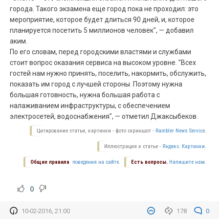
города. Такого экзамена еще город пока не проходил: это
мероприятие, которое будет длиться 90 дней, и, которое
планируется посетить 5 миллионов человек", — добавил
аким.
По его словам, перед городскими властями и службами
стоит вопрос оказания сервиса на высоком уровне. "Всех
гостей нам нужно принять, поселить, накормить, обслужить,
показать им город с лучшей стороны. Поэтому нужна
большая готовность, нужна большая работа с
налаживанием инфраструктуры, с обеспечением
электросетей, водоснабжения", — отметил Джаксыбеков.
Цитирование статьи, картинки - фото скриншот -
Rambler News Service.
Иллюстрация к статье -
Яндекс. Картинки.
Общие правила
поведения на сайте.
Есть вопросы.
Напишите нам.
0
10-02-2016, 21:00
178
0