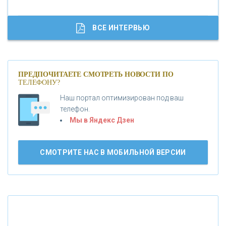
«ГАЗПРОМБАНК»
ВСЕ ИНТЕРВЬЮ
«МОСКОВСКИЙ КРЕДИТНЫЙ БАНК»
ПРЕДПОЧИТАЕТЕ СМОТРЕТЬ НОВОСТИ ПО
ТЕЛЕФОНУ?
«АБСОЛЮТ БАНК»
Наш портал оптимизирован под ваш
телефон.
Б
«БАНК ВОЗРОЖДЕНИЕ»
анки.ру обновил логотип впервые за 19 лет -
Мы в Яндекс Дзен
«Лента новостей»
АО «КРЕДИТ ЕВРОПА БАНК»
СМОТРИТЕ НАС В МОБИЛЬНОЙ ВЕРСИИ
«ТАТФОНДБАНК»
«РОССИЙСКИЙ КАПИТАЛ»