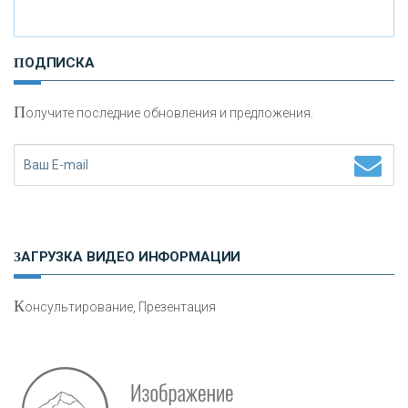
И
нвестиционные золотые монеты как средство
ПОДПИСКА
сохранения и увеличения капитала
П
олучите последние обновления и предложения.
Н
етворкинг для предпринимателей
ЗАГРУЗКА ВИДЕО ИНФОРМАЦИИ
К
онсультирование, Презентация