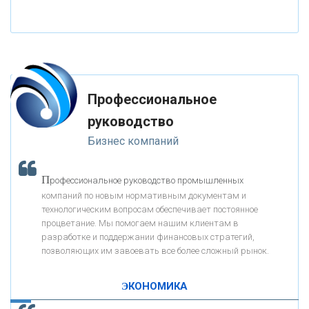
«НАЦИОНАЛЬНЫЙ КЛИРИНГОВЫЙ ЦЕНТР»
«ФК ОТКРЫТИЕ»
Профессиональное
«ЗАПСИБКОМБАНК»
руководство
Бизнес компаний
«РОСЕВРОБАНК»
П
рофессиональное руководство промышленных
«ПРЕСС-СЛУЖБА ВТБ24»
компаний по новым нормативным документам и
технологическим вопросам обеспечивает постоянное
процветание. Мы помогаем нашим клиентам в
«АВТОГРАДБАНК»
разработке и поддержании финансовых стратегий,
позволяющих им завоевать все более сложный рынок.
К
ак Система быстрых платежей за пять лет
«ПРОМРЕГИОНБАНК»
изменила финансовый рынок - «Интервью»
ЭКОНОМИКА
ОНАС