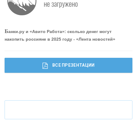
О
шибки при покупке подержанного авто
Р
абота мечты. Что банки делают для того, чтобы
Б
анки.ру и «Авито Работа»: сколько денег могут
привлечь и удержать персонал - «Интервью»
накопить россияне в 2025 году - «Лента новостей»
ВСЕ ПРЕЗЕНТАЦИИ
Ч
то будет с наличными деньгами при цифровом
рубле