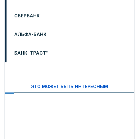
СБЕРБАНК
АЛЬФА-БАНК
БАНК "ТРАСТ"
ВТБ24
ЭТО МОЖЕТ БЫТЬ ИНТЕРЕСНЫМ
«МОСКОВСКИЙ ИНДУСТРИАЛЬНЫЙ БАНК»
«ПАО МОСОБЛБАНК»
«БАНК САНКТ-ПЕТЕРБУРГ»