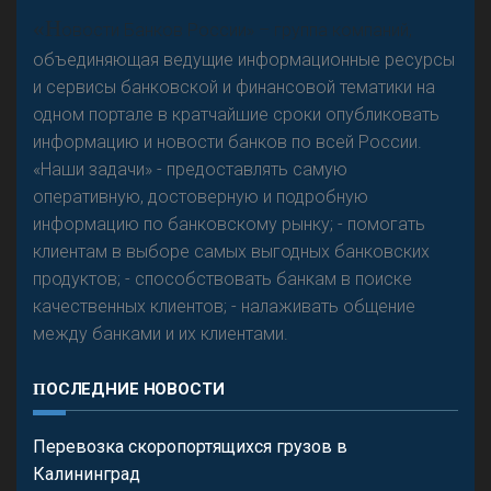
А
двокат it
Р
езкого разворота на рынке автокредитов не
«Н
овости Банков России» – группа компаний,
предвидится - «Интервью»
объединяющая ведущие информационные ресурсы
и сервисы банковской и финансовой тематики на
одном портале в кратчайшие сроки опубликовать
информацию и новости банков по всей России.
«Наши задачи» - предоставлять самую
оперативную, достоверную и подробную
информацию по банковскому рынку; - помогать
клиентам в выборе самых выгодных банковских
продуктов; - способствовать банкам в поиске
качественных клиентов; - налаживать общение
между банками и их клиентами.
ПОСЛЕДНИЕ НОВОСТИ
Перевозка скоропортящихся грузов в
Калининград