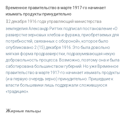
Временное правительство в марте 1917-го начинает
изымать продукты принудительно
1
2 декабря 1916 года управляющий министерства
земледелия Александр Риттих подписал постановление «О
разверстке зерновых хлебов и фуража, приобретаемых для
потребностей, связанных с обороной», которое было
опубликовано 2 (15) декабря 1916. Это была довольно
мягкая форма продразверстки, подразумевающая некую
добровольность процесса. Возможно, поэтому она и была
саботирована большинством губерний. Но уже Временное
правительство в марте 1917-го начинает изымать продукты
(и в первую очередь зерно) принудительно. Пришедшие к
власти большевики лишь поддержали сложившуюся
«традицию».
Ж
ирные пальцы