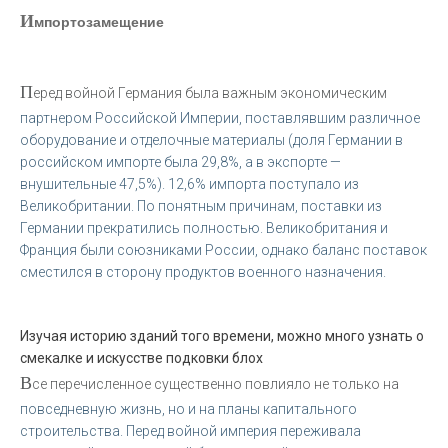
И
мпортозамещение
П
еред войной Германия была важным экономическим
партнером Российской Империи, поставлявшим различное
оборудование и отделочные материалы (доля Германии в
российском импорте была 29,8%, а в экспорте —
внушительные 47,5%). 12,6% импорта поступало из
Великобритании. По понятным причинам, поставки из
Германии прекратились полностью. Великобритания и
Франция были союзниками России, однако баланс поставок
сместился в сторону продуктов военного назначения.
Изучая историю зданий того времени, можно много узнать о
смекалке и искусстве подковки блох
В
се перечисленное существенно повлияло не только на
повседневную жизнь, но и на планы капитального
строительства. Перед войной империя переживала