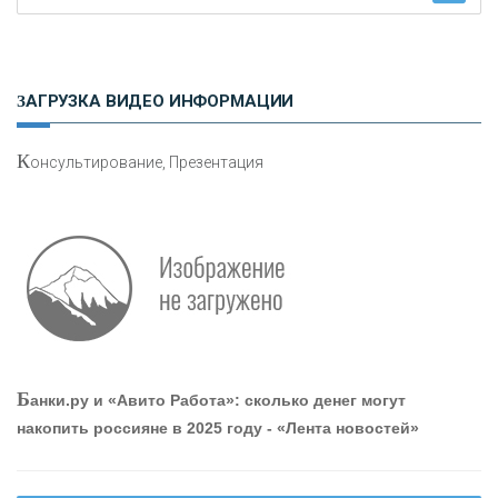
Н
етворкинг для предпринимателей
ЗАГРУЗКА ВИДЕО ИНФОРМАЦИИ
К
онсультирование, Презентация
Р
абота мечты. Что банки делают для того, чтобы
привлечь и удержать персонал - «Интервью»
О
шибки при покупке подержанного авто
Б
анки.ру и «Авито Работа»: сколько денег могут
накопить россияне в 2025 году - «Лента новостей»