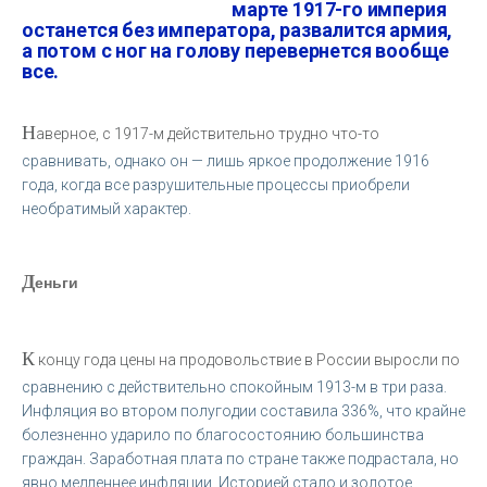
марте 1917-го империя
останется без императора, развалится армия,
а потом с ног на голову перевернется вообще
все.
Н
аверное, с 1917-м действительно трудно что-то
сравнивать, однако он — лишь яркое продолжение 1916
года, когда все разрушительные процессы приобрели
необратимый характер.
Д
еньги
К
концу года цены на продовольствие в России выросли по
сравнению с действительно спокойным 1913-м в три раза.
Инфляция во втором полугодии составила 336%, что крайне
болезненно ударило по благосостоянию большинства
граждан. Заработная плата по стране также подрастала, но
явно медленнее инфляции. Историей стало и золотое