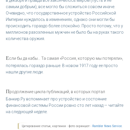
в декабре и правда все закончилось миром (пусть и не
самым добрым), все могло бы сложиться совсем иначе.
Очевидно, что государственное устройство Российской
Империи нуждалось в изменениях, однако они могли бы
происходить гораздо более спокойно. Просто потому, что у
миллионов разозленных мужчин не было бы на руках такого
количества оружия.
Е
сли бы да кабы… Та самая «Россия, которую мы потеряли»,
потерялась гораздо раньше. В новом 1917 году ее просто
нашли другие люди.
П
родолжение цикла публикаций, в которых портал
Банкир.Ру вспоминает про устройство и состояние
финансовой системы России ровно сто лет назад — читайте
на следующей неделе.
Цитирование статьи, картинки - фото скриншот -
Rambler News Service.