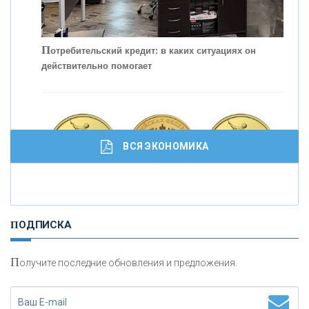
С
корость - один из главных трендов в
кредитовании бизнеса - «Интервью»
П
отребительский кредит: в каких ситуациях он
действительно помогает
ВСЯ ЭКОНОМИКА
И
нвестиционные золотые монеты как средство
ПОДПИСКА
сохранения и увеличения капитала
П
олучите последние обновления и предложения.