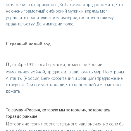
не изменило в порядке вещей. Даже если предположить, что
не очень грамотный сибирский мужик и впрямь мог
управлять правительством империи, грош цена такому
правительству. Да и империи тоже.
С
транный новый год
В
декабре 1916 года Германия, не меньше России
измотанная войной, предложила заключить мир. Но страны
Антанты (Россия, Великобритания и Франция) предложение
отвергли. Они почувствовали, что враг ослаб и его можно
дожать.
Та самая «Россия, которую мы потеряли», потерялась
гораздо раньше
И
стория не терпит сослагательного наклонения, но если бы