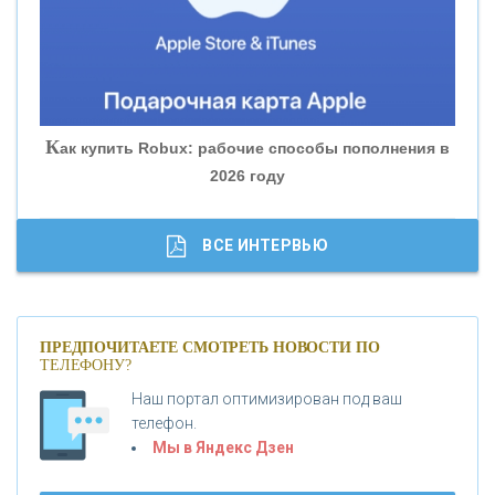
«БАНК ГЛОБЭКС»
«СОВКОМБАНК»
К
ак купить Robux: рабочие способы пополнения в
2026 году
«ТРАСТ»
«ГАЗПРОМБАНК»
ВСЕ ИНТЕРВЬЮ
«МОСКОВСКИЙ КРЕДИТНЫЙ БАНК»
ПРЕДПОЧИТАЕТЕ СМОТРЕТЬ НОВОСТИ ПО
ТЕЛЕФОНУ?
«АБСОЛЮТ БАНК»
Наш портал оптимизирован под ваш
телефон.
Б
«БАНК ВОЗРОЖДЕНИЕ»
анки.ру обновил логотип впервые за 19 лет -
Мы в Яндекс Дзен
«Лента новостей»