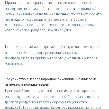
П
равящие круги и раньше не очень стеснялись своего
народа, но во время войны растеряли остатки приличий.
Великие князья наживались на военных поставках, кое-что
перепадало и их деловым партнерам. В Петербурге
открывались все новые прекрасные рестораны, жизнь в
которых не прекращалась круглые сутки.
В
правительстве министры менялись чуть ли не ежедневно,
и народная молва, подогреваемая западными
пропагандистами, приписывала это действиям Григория
Распутина.
Его убийство вызвало народное ликование, но ничего не
изменило в порядке вещей
Г
ригорий Ефимович действительно имел некоторое влияние
на царскую семью, и все же реальный Распутин был очень
далек от раздутого в газетах образа. Его убийство 30
декабря 1916 года вызвало народное ликование, но ничего