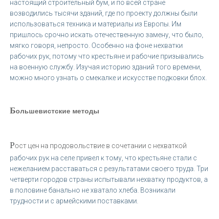
настоящий строительный бум, и по всей стране
возводились тысячи зданий, где по проекту должны были
использоваться техника и материалы из Европы. Им
пришлось срочно искать отечественную замену, что было,
мягко говоря, непросто. Особенно на фоне нехватки
рабочих рук, потому что крестьяне и рабочие призывались
на военную службу. Изучая историю зданий того времени,
можно много узнать о смекалке и искусстве подковки блох.
Б
ольшевистские методы
Р
ост цен на продовольствие в сочетании с нехваткой
рабочих рук на селе привел к тому, что крестьяне стали с
нежеланием расставаться с результатами своего труда. Три
четверти городов страны испытывали нехватку продуктов, а
в половине банально не хватало хлеба. Возникали
трудности и с армейскими поставками.