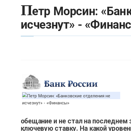
П
етр Морсин: «Бан
исчезнут» - «Финан
обещание и не стал на последнем
ключевую ставку. На какой урове