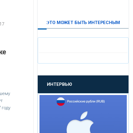
ВТБ24
ЭТО МОЖЕТ БЫТЬ ИНТЕРЕСНЫМ
17
«МОСКОВСКИЙ
ИНДУСТРИАЛЬНЫЙ БАНК»
же
«ПАО МОСОБЛБАНК»
«БАНК САНКТ-ПЕТЕРБУРГ»
ИНТЕРВЬЮ
«ПРОМСВЯЗЬБАНК»
йшему
ут
«НОВИКОМБАНК»
 году
«СМП БАНК»