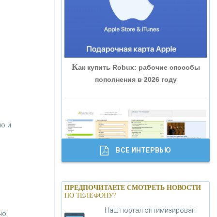
«ВНЕШПРОМБАНК»
«БАНК ЮГРА»
К
ак купить Robux: рабочие способы
«БАНК ГЛОБЭКС»
пополнения в 2026 году
«СОВКОМБАНК»
о и
«ТРАСТ»
ВСЕ ИНТЕРВЬЮ
«ГАЗПРОМБАНК»
Б
анки.ру обновил логотип впервые за
«МОСКОВСКИЙ КРЕДИТНЫЙ
ПРЕДПОЧИТАЕТЕ СМОТРЕТЬ НОВОСТИ
19 лет - «Лента новостей»
ПО ТЕЛЕФОНУ?
БАНК»
Наш портал оптимизирован
но