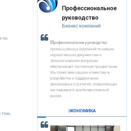
«Интервью»
-- Лучшее, что можно сделать с хорошим советом, это
«ЗАПСИБКОМБАНК»
Профессиональное
пропустить его мимо ушей. Он никогда не бывает
полезен никому, кроме того, кто его дал.
руководство
-- Люблю давать советы и очень не люблю, когда их
«РОСЕВРОБАНК»
Бизнес компаний
дают мне.
и по
«ПРЕСС-СЛУЖБА ВТБ24»
П
рофессиональное руководство
промышленных компаний по новым
нормативным документам и
«АВТОГРАДБАНК»
технологическим вопросам
обеспечивает постоянное процветание.
Мы помогаем нашим клиентам в
«ПРОМРЕГИОНБАНК»
разработке и поддержании
финансовых стратегий, позволяющих
им завоевать все более сложный
С
корость - один из главных трендов в
ОНАС
рынок.
кредитовании бизнеса - «Интервью»
КОНТАКТЫ
ЭКОНОМИКА
 том,