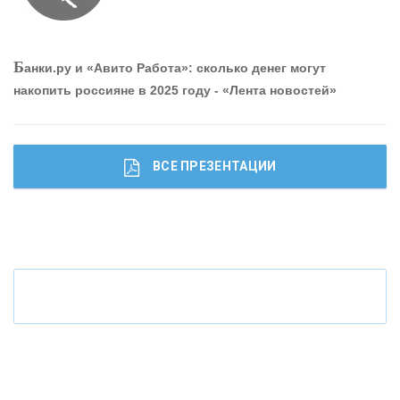
О
шибки при покупке подержанного авто
Р
абота мечты. Что банки делают для того, чтобы
Б
анки.ру и «Авито Работа»: сколько денег могут
привлечь и удержать персонал - «Интервью»
накопить россияне в 2025 году - «Лента новостей»
ВСЕ ПРЕЗЕНТАЦИИ
Ч
то будет с наличными деньгами при цифровом
рубле