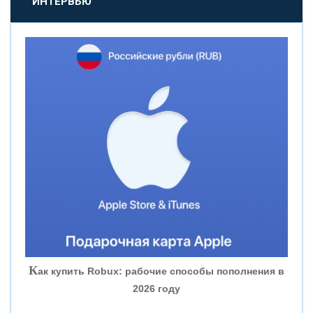
ИНТЕРВЬЮ
«НОВИКОМБАНК»
«СМП БАНК»
«ВНЕШПРОМБАНК»
«БАНК ЮГРА»
«БАНК ГЛОБЭКС»
«СОВКОМБАНК»
К
ак купить Robux: рабочие способы пополнения в
2026 году
«ТРАСТ»