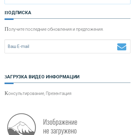
И
нвестиционные золотые монеты как средство
ПОДПИСКА
сохранения и увеличения капитала
П
олучите последние обновления и предложения.
Н
етворкинг для предпринимателей
ЗАГРУЗКА ВИДЕО ИНФОРМАЦИИ
К
онсультирование, Презентация