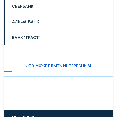
СБЕРБАНК
АЛЬФА-БАНК
БАНК "ТРАСТ"
ВТБ24
ЭТО МОЖЕТ БЫТЬ ИНТЕРЕСНЫМ
«МОСКОВСКИЙ ИНДУСТРИАЛЬНЫЙ БАНК»
«ПАО МОСОБЛБАНК»
«БАНК САНКТ-ПЕТЕРБУРГ»
«ПРОМСВЯЗЬБАНК»