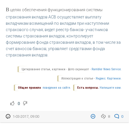
В
целях обеспечения функционирования системы
страхования вкладов АСВ осуществляет выплату
вкладчикам возмещений по вкладам при наступлении
страхового случая; ведет реестр банков- участников
системы страхования вкладов; контролирует
формирование фонда страхования вкладов, в том числе за
счет взносов банков; управляет средствами фонда
страхования вкладов.
Цитирование статьи, картинки - фото скриншот -
Rambler News Service.
Иллюстрация к статье -
Яндекс. Картинки.
Общие правила
поведения на сайте.
Есть вопросы.
Напишите нам.
0
1-03-2017, 09:00
8
0