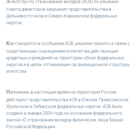
А
гентство по страхованию вкладов (АСВ) по решению
совета директоров закрывает представительства в
Дальневосточном и Северо-Кавказском федеральных
округах.
К
ак говорится в сообщении АСВ, решение принято в связи с
существенным сокращением количества действующих
кредитных учреждений на территории обоих федеральных
округов и в целях оптимизации организационной структуры
агентства.
Н
апомним, в настоящее время на территории России
действуют представительства АСВ в Южном, Приволжском,
Уральском и Сибирском федеральных округах. АСВ было
создано в январе 2004 года на основании федерального
закона «О страховании вкладов физических лиц в банках
Российской Федерации».