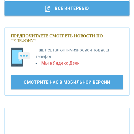
«ГАЗПРОМБАНК»
ВСЕ ИНТЕРВЬЮ
«МОСКОВСКИЙ КРЕДИТНЫЙ БАНК»
ПРЕДПОЧИТАЕТЕ СМОТРЕТЬ НОВОСТИ ПО
ТЕЛЕФОНУ?
«АБСОЛЮТ БАНК»
Наш портал оптимизирован под ваш
телефон.
Б
«БАНК ВОЗРОЖДЕНИЕ»
анки.ру обновил логотип впервые за 19 лет -
Мы в Яндекс Дзен
«Лента новостей»
АО «КРЕДИТ ЕВРОПА БАНК»
СМОТРИТЕ НАС В МОБИЛЬНОЙ ВЕРСИИ
«ТАТФОНДБАНК»
«РОССИЙСКИЙ КАПИТАЛ»
«НАЦИОНАЛЬНЫЙ КЛИРИНГОВЫЙ ЦЕНТР»