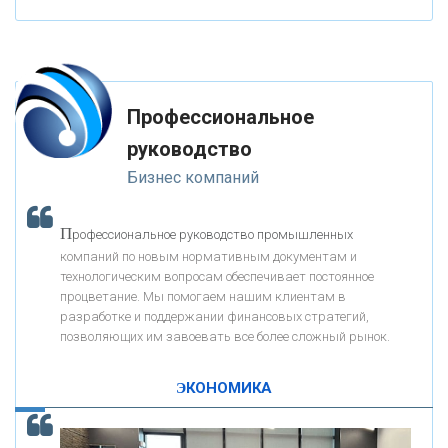
«ФК ОТКРЫТИЕ»
Профессиональное
«ЗАПСИБКОМБАНК»
руководство
Бизнес компаний
«РОСЕВРОБАНК»
П
рофессиональное руководство промышленных
«ПРЕСС-СЛУЖБА ВТБ24»
компаний по новым нормативным документам и
технологическим вопросам обеспечивает постоянное
процветание. Мы помогаем нашим клиентам в
«АВТОГРАДБАНК»
разработке и поддержании финансовых стратегий,
позволяющих им завоевать все более сложный рынок.
К
ак Система быстрых платежей за пять лет
«ПРОМРЕГИОНБАНК»
изменила финансовый рынок - «Интервью»
ЭКОНОМИКА
ОНАС