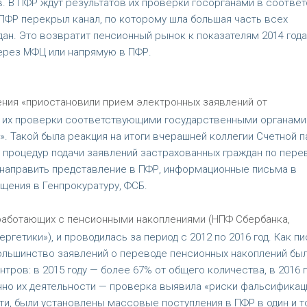
 В ПФР ждут результатов их проверки госорганами в соответ
ПФР перекрыл канал, по которому шла большая часть всех
ан. Это возвратит пенсионный рынок к показателям 2014 года
через МФЦ или напрямую в ПФР.
ления «приостановили прием электронных заявлений от
в их проверки соответствующими государственными органами
. Такой была реакция на итоги вчерашней коллегии Счетной п
 процедур подачи заявлений застрахованных граждан по пере
 направить представление в ПФР, информационные письма в
щения в Генпрокуратуру, ФСБ.
 работающих с пенсионными накоплениями (НПФ Сбербанка,
гетики»), и проводилась за период с 2012 по 2016 год. Как пи
большинство заявлений о переводе пенсионных накоплений бы
ров: в 2015 году — более 67% от общего количества, в 2016 
нно их деятельности — проверка выявила «риски фальсификац
ти, были установлены массовые поступления в ПФР в один и т