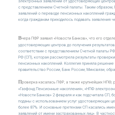
электронных заявлений от удостоверяющих центров.
с представлением Счетной палаты. Таким образом, 
заявлений о переводе пенсионных накоплений гражд
когда гражданам приходилось подавать заявления 
В
чера ПФР заявил «Новости Банков», что его отде
удостоверяющих центров до получения результато
соответствии с представлением Счетной палаты РФ»
РФ (СП), которая рассмотрела результаты проверки
пенсионных накоплений. Коллегия приняла решение
правительство России, Банк России, Минсвязи, обра
П
роверка касалась ПФР, а также крупнейших НПФ,
«Газфонд Пенсионные накопления», «НПФ электроэнер
«Новости Банков» 2 февраля и как подсчитала СП, 
поданы с использованием услуг удостоверяющих цент
более 87%. И основные претензии СП касались име
заявлений от имени застрахованных лиц». В частнос