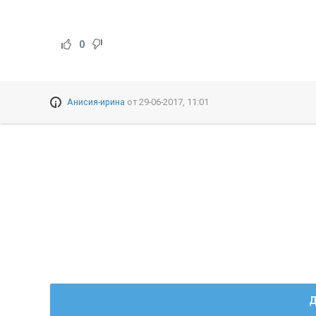
0
Анисия-ирина
от
29-06-2017, 11:01
Д