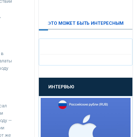
ствии
ВТБ24
,
ЭТО МОЖЕТ БЫТЬ ИНТЕРЕСНЫМ
«МОСКОВСКИЙ
ИНДУСТРИАЛЬНЫЙ БАНК»
«ПАО МОСОБЛБАНК»
 в
алаты
воду
«БАНК САНКТ-ПЕТЕРБУРГ»
ИНТЕРВЬЮ
«ПРОМСВЯЗЬБАНК»
сал
«НОВИКОМБАНК»
ли
году —
«СМП БАНК»
ии
от же