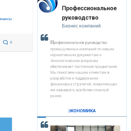
«Интервью»
-- Лучшее, что можно сделать с хорошим советом, это
«ЗАПСИБКОМБАНК»
Профессиональное
пропустить его мимо ушей. Он никогда не бывает
полезен никому, кроме того, кто его дал.
руководство
инансы
-- Люблю давать советы и очень не люблю, когда их
«РОСЕВРОБАНК»
Бизнес компаний
дают мне.
«ПРЕСС-СЛУЖБА ВТБ24»
П
0
рофессиональное руководство
промышленных компаний по новым
нормативным документам и
«АВТОГРАДБАНК»
технологическим вопросам
обеспечивает постоянное процветание.
Мы помогаем нашим клиентам в
«ПРОМРЕГИОНБАНК»
разработке и поддержании
финансовых стратегий, позволяющих
им завоевать все более сложный
С
корость - один из главных трендов в
ОНАС
рынок.
кредитовании бизнеса - «Интервью»
КОНТАКТЫ
ЭКОНОМИКА