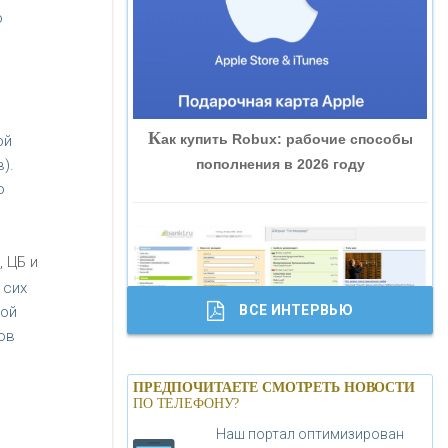
о
«ВНЕШПРОМБАНК»
«БАНК ЮГРА»
К
ак купить Robux: рабочие способы
ой
«БАНК ГЛОБЭКС»
пополнения в 2026 году
).
о
«СОВКОМБАНК»
 ЦБ и
«ТРАСТ»
 сих
ВСЕ ИНТЕРВЬЮ
ной
«ГАЗПРОМБАНК»
ов
Б
анки.ру обновил логотип впервые за
«МОСКОВСКИЙ КРЕДИТНЫЙ
ПРЕДПОЧИТАЕТЕ СМОТРЕТЬ НОВОСТИ
19 лет - «Лента новостей»
ПО ТЕЛЕФОНУ?
БАНК»
Наш портал оптимизирован