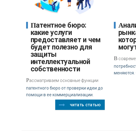
Патентное бюро:
Аналитика и обзор
какие услуги
рынк
предоставляет и чем
кото
будет полезно для
могу
защиты
В
совреме
интеллектуальной
потребнос
собственности
меняются.
Р
ассматриваем основные функции
патентного бюро от проверки идеи до
помощи в ее коммерциализации.
читать статью