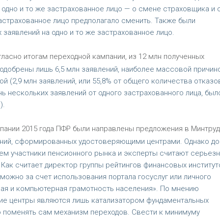
 одно и то же застрахованное лицо — о смене страховщика и 
астрахованное лицо предполагало сменить. Также были
заявлений на одно и то же застрахованное лицо.
ласно итогам переходной кампании, из 12 млн полученных
одобрены лишь 6,5 млн заявлений, наиболее массовой причин
й (2,9 млн заявлений, или 55,8% от общего количества отказов
нь нескольких заявлений от одного застрахованного лица, был
).
пании 2015 года ПФР были направлены предложения в Минтруд,
ний, сформированных удостоверяющими центрами. Однако до
тем участники пенсионного рынка и эксперты считают серьез
Как считает директор группы рейтингов финансовых институт
можно за счет использования портала госуслуг или личного
вая и компьютерная грамотность населения». По мнению
ие центры являются лишь катализатором фундаментальных
о поменять сам механизм переходов. Свести к минимуму