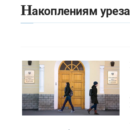
Н
акоплениям уреза