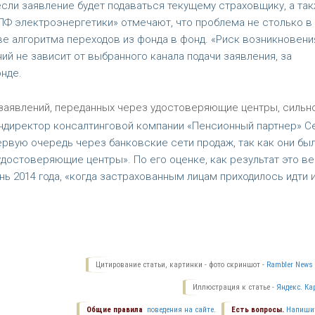
если заявление будет подаваться текущему страховщику, а та
ПФ электроэнергетики» отмечают, что проблема не столько в
е алгоритма переходов из фонда в фонд. «Риск возникновени
й не зависит от выбранного канала подачи заявления, за
нде.
 заявлений, переданных через удостоверяющие центры, сильн
ендиректор консалтинговой компании «Пенсионный партнер» С
рвую очередь через банковские сети продаж, так как они был
достоверяющие центры». По его оценке, как результат это в
 2014 года, «когда застрахованным лицам приходилось идти и
Цитирование статьи, картинки - фото скриншот -
Rambler News 
Иллюстрация к статье -
Яндекс. Ка
Общие правила
поведения на сайте.
Есть вопросы.
Напиши