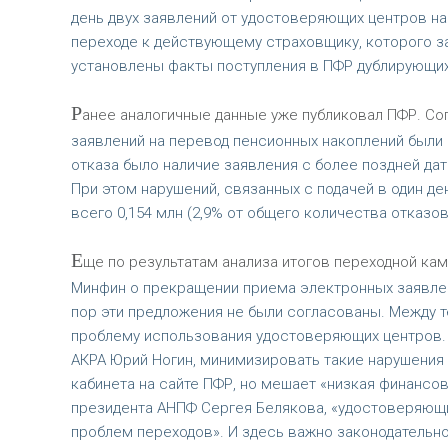
день двух заявлений от удостоверяющих центров на
переходе к действующему страховщику, которого з
установлены факты поступления в ПФР дублирующих 
Р
анее аналогичные данные уже публиковал ПФР. Сог
заявлений на перевод пенсионных накоплений были 
отказа было наличие заявления с более поздней дато
При этом нарушений, связанных с подачей в один де
всего 0,154 млн (2,9% от общего количества отказов
Е
ще по результатам анализа итогов переходной кам
Минфин о прекращении приема электронных заявле
пор эти предложения не были согласованы. Между 
проблему использования удостоверяющих центров. 
АКРА Юрий Ногин, минимизировать такие нарушения 
кабинета на сайте ПФР, но мешает «низкая финансо
президента АНПФ Сергея Белякова, «удостоверяющ
проблем переходов». И здесь важно законодательн