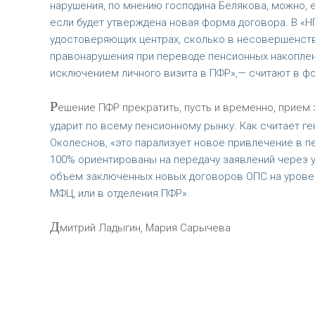
нарушения, по мнению господина Белякова, можно, 
если будет утверждена новая форма договора. В «Н
удостоверяющих центрах, сколько в несовершенств
правонарушения при переводе пенсионных накоплени
исключением личного визита в ПФР»,— считают в фо
Р
ешение ПФР прекратить, пусть и временно, прием
ударит по всему пенсионному рынку. Как считает г
Околеснов, «это парализует новое привлечение в пе
100% ориентированы на передачу заявлений через у
объем заключенных новых договоров ОПС на уровень
МФЦ, или в отделения ПФР».
Д
митрий Ладыгин, Мария Сарычева