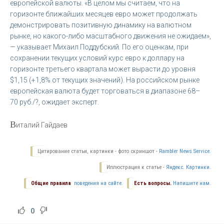
европейской валюты. «В целом мы считаем, что на
горизонте ближайших месяцев евро может продолжать
демонстрировать позитивную динамику на валютном
рынке, но какого-либо масштабного движения не ожидаем»,
— указывает Михаил Поддубский. По его оценкам, при
сохранении текущих условий курс евро к доллару на
горизонте третьего квартала может вырасти до уровня
$1,15 (+1,8% от текущих значений). На российском рынке
европейская валюта будет торговаться в диапазоне 68–
70 руб./?, ожидает эксперт.
В
италий Гайдаев
Цитирование статьи, картинки - фото скриншот -
Rambler News Service.
Иллюстрация к статье -
Яндекс. Картинки.
Общие правила
поведения на сайте.
Есть вопросы.
Напишите нам.
0