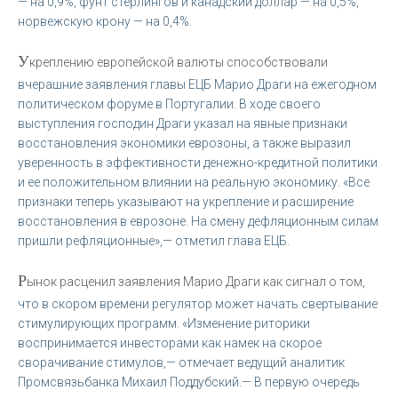
— на 0,9%, фунт стерлингов и канадский доллар — на 0,5%,
норвежскую крону — на 0,4%.
У
креплению европейской валюты способствовали
вчерашние заявления главы ЕЦБ Марио Драги на ежегодном
политическом форуме в Португалии. В ходе своего
выступления господин Драги указал на явные признаки
восстановления экономики еврозоны, а также выразил
уверенность в эффективности денежно-кредитной политики
и ее положительном влиянии на реальную экономику. «Все
признаки теперь указывают на укрепление и расширение
восстановления в еврозоне. На смену дефляционным силам
пришли рефляционные»,— отметил глава ЕЦБ.
Р
ынок расценил заявления Марио Драги как сигнал о том,
что в скором времени регулятор может начать свертывание
стимулирующих программ. «Изменение риторики
воспринимается инвесторами как намек на скорое
сворачивание стимулов,— отмечает ведущий аналитик
Промсвязьбанка Михаил Поддубский.— В первую очередь