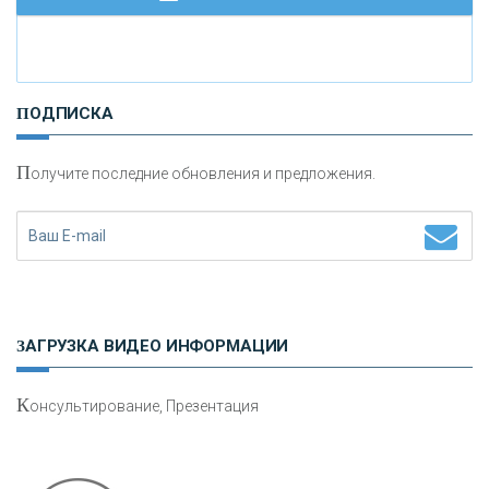
И
нвестиционные золотые монеты как средство
ПОДПИСКА
сохранения и увеличения капитала
П
олучите последние обновления и предложения.
Н
етворкинг для предпринимателей
ЗАГРУЗКА ВИДЕО ИНФОРМАЦИИ
К
онсультирование, Презентация