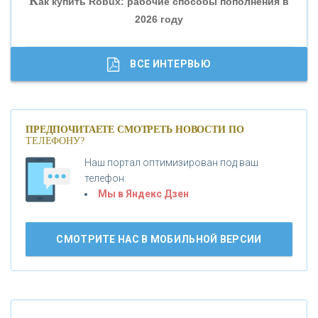
К
ак купить Robux: рабочие способы пополнения в
2026 году
«ТРАСТ»
«ГАЗПРОМБАНК»
ВСЕ ИНТЕРВЬЮ
«МОСКОВСКИЙ КРЕДИТНЫЙ БАНК»
ПРЕДПОЧИТАЕТЕ СМОТРЕТЬ НОВОСТИ ПО
ТЕЛЕФОНУ?
«АБСОЛЮТ БАНК»
Наш портал оптимизирован под ваш
телефон.
Б
«БАНК ВОЗРОЖДЕНИЕ»
анки.ру обновил логотип впервые за 19 лет -
Мы в Яндекс Дзен
«Лента новостей»
АО «КРЕДИТ ЕВРОПА БАНК»
СМОТРИТЕ НАС В МОБИЛЬНОЙ ВЕРСИИ
«ТАТФОНДБАНК»