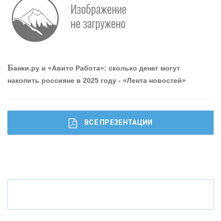
О
шибки при покупке подержанного авто
Р
абота мечты. Что банки делают для того, чтобы
Б
анки.ру и «Авито Работа»: сколько денег могут
привлечь и удержать персонал - «Интервью»
накопить россияне в 2025 году - «Лента новостей»
ВСЕ ПРЕЗЕНТАЦИИ
Ч
то будет с наличными деньгами при цифровом
рубле