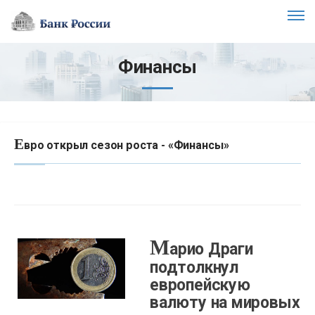
Финансы
Е
вро открыл сезон роста - «Финансы»
М
арио Драги
подтолкнул
европейскую
валюту на мировых