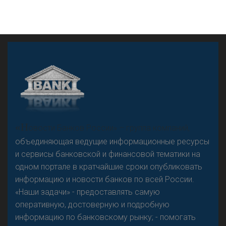
А
двокат it
«Н
овости Банков России» – группа компаний,
объединяющая ведущие информационные ресурсы
и сервисы банковской и финансовой тематики на
одном портале в кратчайшие сроки опубликовать
Р
езкого разворота на рынке автокредитов не
информацию и новости банков по всей России.
предвидится - «Интервью»
«Наши задачи» - предоставлять самую
оперативную, достоверную и подробную
информацию по банковскому рынку; - помогать