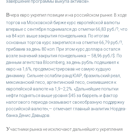
завершение программы выкупа активов».
В
чера евро укрепил позиции и на российском рынке. В ходе
торгов на Московской бирже курс европейской валюты
впервые с сентября поднимался до отметки 66,83 руб./?, что
на 84 коп. выше закрытия понедельника. По итогам
основных торгов курс закрепился на отметке 66,79 руб./?,
прибавив за день 80 коп. При этом курс доллара остался
возле значений закрытия понедельника — 58,96 руб./$. По
данным агентства Bloomberg, за день рубль подешевел к
евро на 1,6%, продемонстрировав не самую худшую
динамику. Сильнее ослабли ранд ЮАР, бразильский реал,
мексиканский песо, аргентинский песо, снизившиеся к
европейской валюте на 1,9–2,2%. «Дальнейшие попытки
нефти подняться выше уровня $45 за баррель и фактор
налогового периода оказывают своеобразную поддержку
российской валюте»,— отмечает главный аналитик Нордеа-
банка Денис Давыдов.
У
частники рынка не исключают дальнейшего укрепления