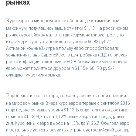
рынках
К
урс евро на мировом рынке обновил десятимесячный
максимум, поднявшись выше отметки $1,13. На российском
рынке европейская валюта также демонстрирует рост, по
итогам дня курс установился на уровне 66,83 руб./?.
Активной «бычьей» игре в пользу евро способствовали
заявления главы Европейского центробанка (ЕЦБ) о рисках
роста инфляции в экономике ЕС. В ближайшие месяцы курс
евро может подняться до уровня $1,15 и 68–70 руб./?,
ожидают участники рынка.
Е
вропейская валюта продолжает укреплять свои позиции
на мировом рынке. Вчера курс евро впервые с сентября 2016
года поднялся выше уровня $1,13. В ходе торгов он достигал
отметки $1,1304, что на 1,12% выше закрытия предыдущего
дня. Курс иены к евро вырос на 1,3%, до ¥126,7. Обыграл евро
и остальные валюты развитых стран: австралийский доллар