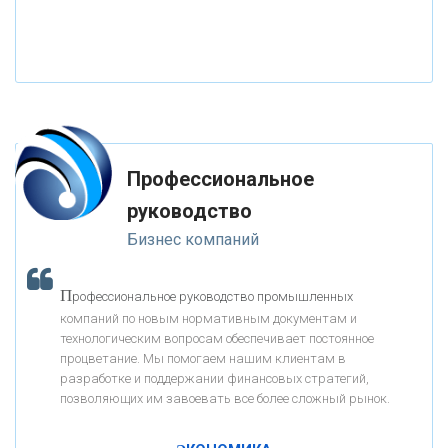
«РОССИЙСКИЙ КАПИТАЛ»
«НАЦИОНАЛЬНЫЙ КЛИРИНГОВЫЙ ЦЕНТР»
«ФК ОТКРЫТИЕ»
Профессиональное
«ЗАПСИБКОМБАНК»
руководство
Бизнес компаний
«РОСЕВРОБАНК»
П
рофессиональное руководство промышленных
«ПРЕСС-СЛУЖБА ВТБ24»
компаний по новым нормативным документам и
технологическим вопросам обеспечивает постоянное
процветание. Мы помогаем нашим клиентам в
«АВТОГРАДБАНК»
разработке и поддержании финансовых стратегий,
позволяющих им завоевать все более сложный рынок.
К
ак Система быстрых платежей за пять лет
«ПРОМРЕГИОНБАНК»
изменила финансовый рынок - «Интервью»