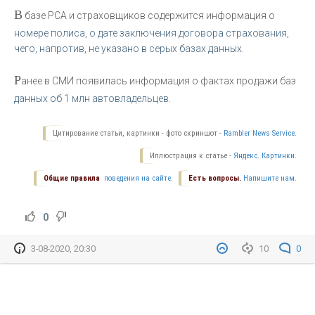
В
базе РСА и страховщиков содержится информация о
номере полиса, о дате заключения договора страхования,
чего, напротив, не указано в серых базах данных.
Р
анее в СМИ появилась информация о фактах продажи баз
данных об 1 млн автовладельцев.
Цитирование статьи, картинки - фото скриншот -
Rambler News Service.
Иллюстрация к статье -
Яндекс. Картинки.
Общие правила
поведения на сайте.
Есть вопросы.
Напишите нам.
0
3-08-2020, 20:30
10
0