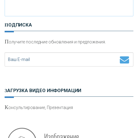
И
нвестиционные золотые монеты как средство
ПОДПИСКА
сохранения и увеличения капитала
П
олучите последние обновления и предложения.
Н
етворкинг для предпринимателей
ЗАГРУЗКА ВИДЕО ИНФОРМАЦИИ
К
онсультирование, Презентация
Р