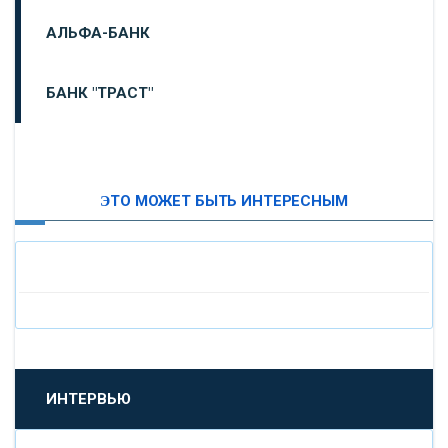
АЛЬФА-БАНК
БАНК "ТРАСТ"
ВТБ24
ЭТО МОЖЕТ БЫТЬ ИНТЕРЕСНЫМ
«МОСКОВСКИЙ ИНДУСТРИАЛЬНЫЙ БАНК»
«ПАО МОСОБЛБАНК»
«БАНК САНКТ-ПЕТЕРБУРГ»
«ПРОМСВЯЗЬБАНК»
ИНТЕРВЬЮ