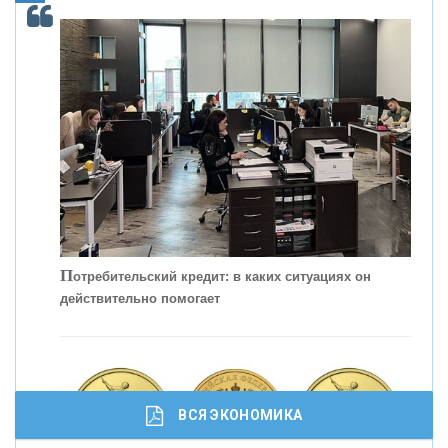
С
корость - один из главных трендов в
кредитовании бизнеса - «Интервью»
П
отребительский кредит: в каких ситуациях он
действительно помогает
ВСЯ ЭКОНОМИКА