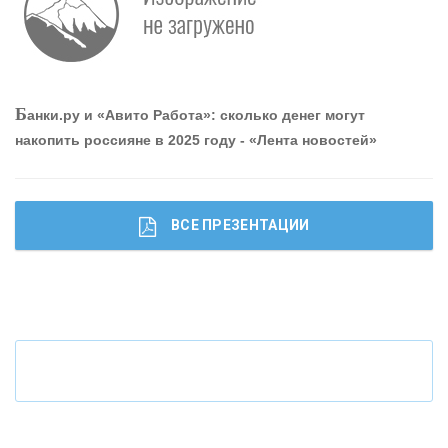
абота мечты. Что банки делают для того, чтобы
привлечь и удержать персонал - «Интервью»
О
шибки при покупке подержанного авто
Б
анки.ру и «Авито Работа»: сколько денег могут
накопить россияне в 2025 году - «Лента новостей»
ВСЕ ПРЕЗЕНТАЦИИ
Ч
то будет с наличными деньгами при цифровом
рубле