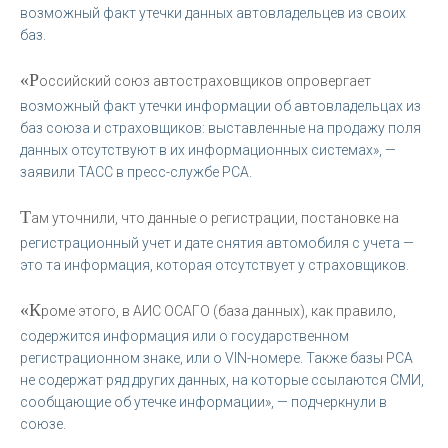
возможный факт утечки данных автовладельцев из своих
баз.
«Р
оссийский союз автостраховщиков опровергает
возможный факт утечки информации об автовладельцах из
баз союза и страховщиков: выставленные на продажу поля
данных отсутствуют в их информационных системах», —
заявили ТАСС в пресс-службе РСА.
Т
ам уточнили, что данные о регистрации, постановке на
регистрационный учет и дате снятия автомобиля с учета —
это та информация, которая отсутствует у страховщиков.
«К
роме этого, в АИС ОСАГО (база данных), как правило,
содержится информация или о государственном
регистрационном знаке, или о VIN-номере. Также базы РСА
не содержат ряд других данных, на которые ссылаются СМИ,
сообщающие об утечке информации», — подчеркнули в
союзе.