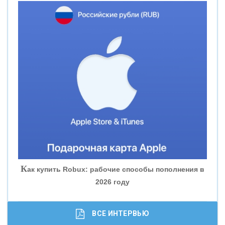
«НОВИКОМБАНК»
«СМП БАНК»
«ВНЕШПРОМБАНК»
«БАНК ЮГРА»
«БАНК ГЛОБЭКС»
«СОВКОМБАНК»
К
ак купить Robux: рабочие способы пополнения в
2026 году
«ТРАСТ»
«ГАЗПРОМБАНК»
ВСЕ ИНТЕРВЬЮ