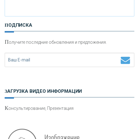
И
нвестиционные золотые монеты как средство
ПОДПИСКА
сохранения и увеличения капитала
П
олучите последние обновления и предложения.
Н
етворкинг для предпринимателей
ЗАГРУЗКА ВИДЕО ИНФОРМАЦИИ
К
онсультирование, Презентация