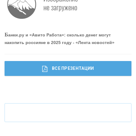
О
шибки при покупке подержанного авто
Р
абота мечты. Что банки делают для того, чтобы
Б
анки.ру и «Авито Работа»: сколько денег могут
привлечь и удержать персонал - «Интервью»
накопить россияне в 2025 году - «Лента новостей»
ВСЕ ПРЕЗЕНТАЦИИ
Ч
то будет с наличными деньгами при цифровом
рубле