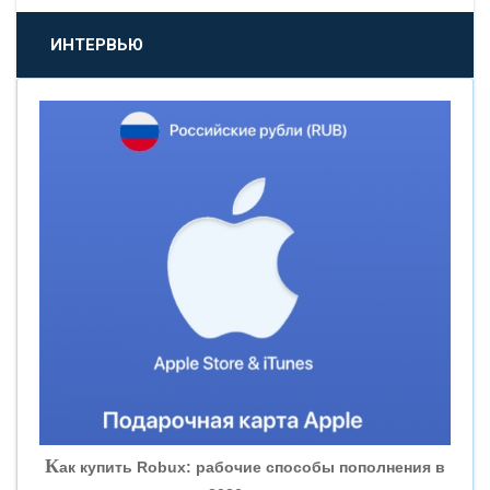
«ПРОМСВЯЗЬБАНК»
ИНТЕРВЬЮ
«НОВИКОМБАНК»
«СМП БАНК»
«ВНЕШПРОМБАНК»
«БАНК ЮГРА»
«БАНК ГЛОБЭКС»
«СОВКОМБАНК»
К
ак купить Robux: рабочие способы пополнения в