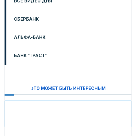
ВСЕ ВИДЕО ДНЯ
СБЕРБАНК
АЛЬФА-БАНК
БАНК "ТРАСТ"
ВТБ24
ЭТО МОЖЕТ БЫТЬ ИНТЕРЕСНЫМ
«МОСКОВСКИЙ ИНДУСТРИАЛЬНЫЙ БАНК»
«ПАО МОСОБЛБАНК»
«БАНК САНКТ-ПЕТЕРБУРГ»