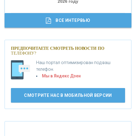
2026 году
«ТРАСТ»
«ГАЗПРОМБАНК»
ВСЕ ИНТЕРВЬЮ
«МОСКОВСКИЙ КРЕДИТНЫЙ БАНК»
ПРЕДПОЧИТАЕТЕ СМОТРЕТЬ НОВОСТИ ПО
ТЕЛЕФОНУ?
«АБСОЛЮТ БАНК»
Наш портал оптимизирован под ваш
телефон.
Б
«БАНК ВОЗРОЖДЕНИЕ»
анки.ру обновил логотип впервые за 19 лет -
Мы в Яндекс Дзен
«Лента новостей»
АО «КРЕДИТ ЕВРОПА БАНК»
СМОТРИТЕ НАС В МОБИЛЬНОЙ ВЕРСИИ
«ТАТФОНДБАНК»
«РОССИЙСКИЙ КАПИТАЛ»