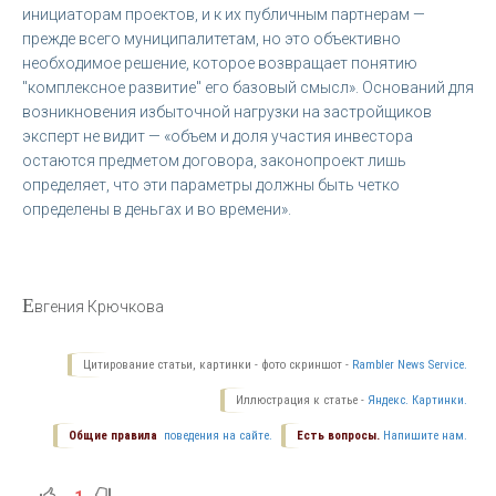
инициаторам проектов, и к их публичным партнерам —
прежде всего муниципалитетам, но это объективно
необходимое решение, которое возвращает понятию
"комплексное развитие" его базовый смысл». Оснований для
возникновения избыточной нагрузки на застройщиков
эксперт не видит — «объем и доля участия инвестора
остаются предметом договора, законопроект лишь
определяет, что эти параметры должны быть четко
определены в деньгах и во времени».
Е
вгения Крючкова
Цитирование статьи, картинки - фото скриншот -
Rambler News Service.
Иллюстрация к статье -
Яндекс. Картинки.
Общие правила
поведения на сайте.
Есть вопросы.
Напишите нам.