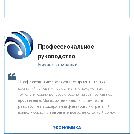
«НАЦИОНАЛЬНЫЙ КЛИРИНГОВЫЙ ЦЕНТР»
«ФК ОТКРЫТИЕ»
Профессиональное
«ЗАПСИБКОМБАНК»
руководство
Бизнес компаний
«РОСЕВРОБАНК»
П
рофессиональное руководство промышленных
«ПРЕСС-СЛУЖБА ВТБ24»
компаний по новым нормативным документам и
технологическим вопросам обеспечивает постоянное
процветание. Мы помогаем нашим клиентам в
«АВТОГРАДБАНК»
разработке и поддержании финансовых стратегий,
позволяющих им завоевать все более сложный рынок.
К
ак Система быстрых платежей за пять лет
«ПРОМРЕГИОНБАНК»
изменила финансовый рынок - «Интервью»
ЭКОНОМИКА