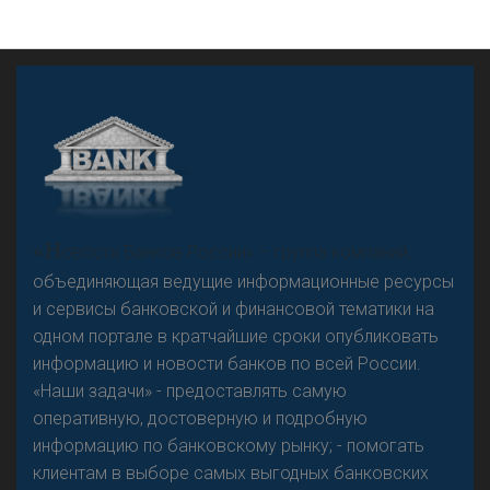
А
двокат it
«Н
овости Банков России» – группа компаний,
объединяющая ведущие информационные ресурсы
и сервисы банковской и финансовой тематики на
одном портале в кратчайшие сроки опубликовать
Р
езкого разворота на рынке автокредитов не
информацию и новости банков по всей России.
предвидится - «Интервью»
«Наши задачи» - предоставлять самую
оперативную, достоверную и подробную
информацию по банковскому рынку; - помогать
клиентам в выборе самых выгодных банковских