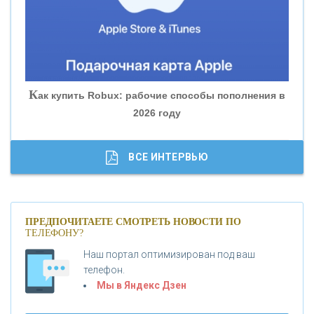
«БАНК ГЛОБЭКС»
«СОВКОМБАНК»
К
ак купить Robux: рабочие способы пополнения в
2026 году
«ТРАСТ»
«ГАЗПРОМБАНК»
ВСЕ ИНТЕРВЬЮ
«МОСКОВСКИЙ КРЕДИТНЫЙ БАНК»
ПРЕДПОЧИТАЕТЕ СМОТРЕТЬ НОВОСТИ ПО
ТЕЛЕФОНУ?
«АБСОЛЮТ БАНК»
Наш портал оптимизирован под ваш
телефон.
Б
«БАНК ВОЗРОЖДЕНИЕ»
анки.ру обновил логотип впервые за 19 лет -
Мы в Яндекс Дзен
«Лента новостей»