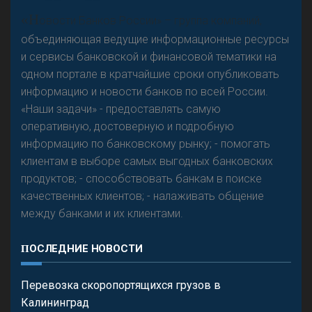
А
двокат it
Р
езкого разворота на рынке автокредитов не
«Н
овости Банков России» – группа компаний,
предвидится - «Интервью»
объединяющая ведущие информационные ресурсы
и сервисы банковской и финансовой тематики на
одном портале в кратчайшие сроки опубликовать
информацию и новости банков по всей России.
«Наши задачи» - предоставлять самую
оперативную, достоверную и подробную
информацию по банковскому рынку; - помогать
клиентам в выборе самых выгодных банковских
продуктов; - способствовать банкам в поиске
качественных клиентов; - налаживать общение
между банками и их клиентами.
ПОСЛЕДНИЕ НОВОСТИ
Перевозка скоропортящихся грузов в
Калининград