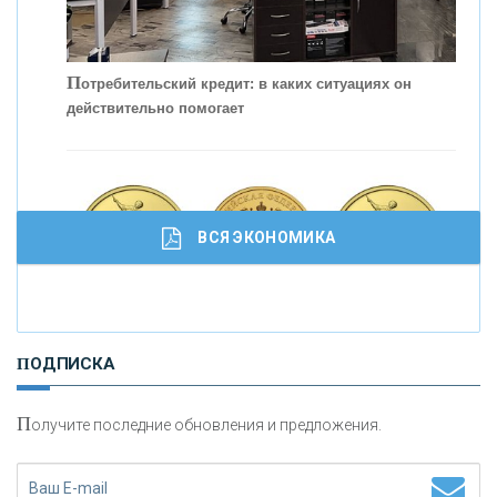
С
корость - один из главных трендов в
кредитовании бизнеса - «Интервью»
П
отребительский кредит: в каких ситуациях он
действительно помогает
ВСЯ ЭКОНОМИКА
И
нвестиционные золотые монеты как средство
ПОДПИСКА
сохранения и увеличения капитала
П
олучите последние обновления и предложения.