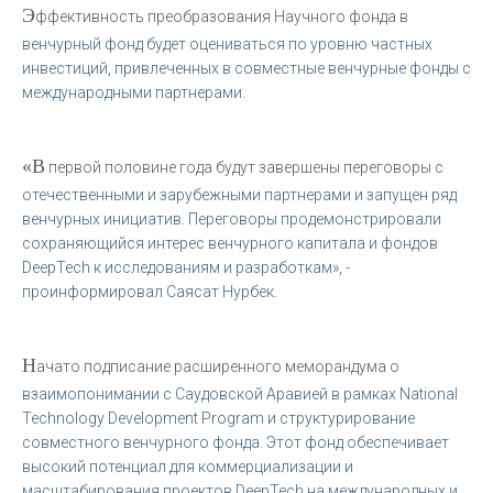
Э
ффективность преобразования Научного фонда в
венчурный фонд будет оцениваться по уровню частных
инвестиций, привлеченных в совместные венчурные фонды с
международными партнерами.
«В
первой половине года будут завершены переговоры с
отечественными и зарубежными партнерами и запущен ряд
венчурных инициатив. Переговоры продемонстрировали
сохраняющийся интерес венчурного капитала и фондов
DeepTech к исследованиям и разработкам», -
проинформировал Саясат Нурбек.
Н
ачато подписание расширенного меморандума о
взаимопонимании с Саудовской Аравией в рамках National
Technology Development Program и структурирование
совместного венчурного фонда. Этот фонд обеспечивает
высокий потенциал для коммерциализации и
масштабирования проектов DeepTech на международных и