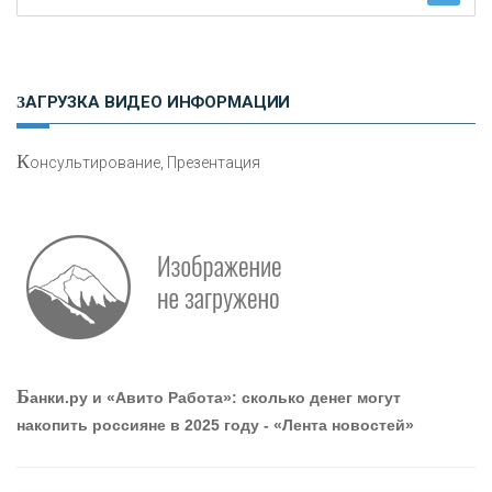
Н
етворкинг для предпринимателей
ЗАГРУЗКА ВИДЕО ИНФОРМАЦИИ
К
онсультирование, Презентация
Р
абота мечты. Что банки делают для того, чтобы
привлечь и удержать персонал - «Интервью»
О
шибки при покупке подержанного авто
Б
анки.ру и «Авито Работа»: сколько денег могут
накопить россияне в 2025 году - «Лента новостей»