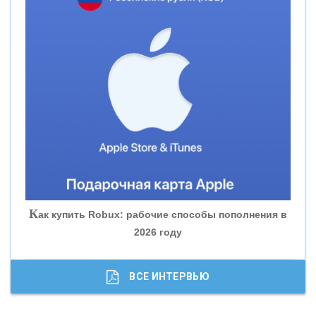
«СМП БАНК»
«ВНЕШПРОМБАНК»
«БАНК ЮГРА»
«БАНК ГЛОБЭКС»
«СОВКОМБАНК»
К
ак купить Robux: рабочие способы пополнения в
2026 году
«ТРАСТ»
«ГАЗПРОМБАНК»
ВСЕ ИНТЕРВЬЮ