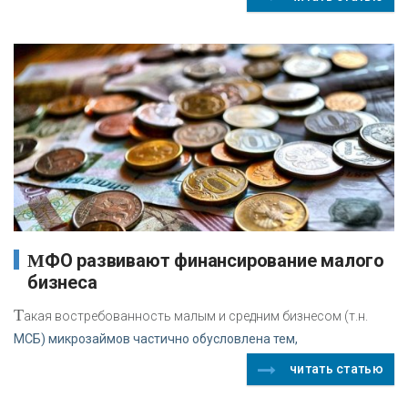
МФО развивают финансирование малого
бизнеса
Т
акая востребованность малым и средним бизнесом (т.н.
МСБ) микрозаймов частично обусловлена тем,
читать статью