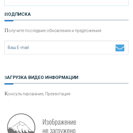
И
нвестиционные золотые монеты как средство
ПОДПИСКА
сохранения и увеличения капитала
П
олучите последние обновления и предложения.
Н
етворкинг для предпринимателей
ЗАГРУЗКА ВИДЕО ИНФОРМАЦИИ
К
онсультирование, Презентация
Р
абота мечты. Что банки делают для того, чтобы
привлечь и удержать персонал - «Интервью»