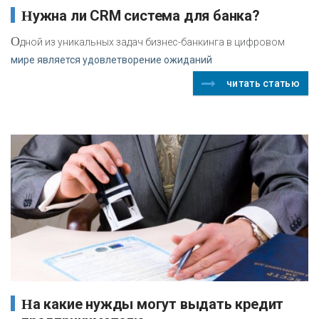
Нужна ли CRM система для банка?
О
дной из уникальных задач бизнес-банкинга в цифровом
мире является удовлетворение ожиданий
читать статью
На какие нужды могут выдать кредит