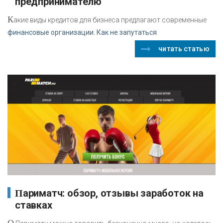
предпринимателю
К
акие виды кредитов для бизнеса предлагают современные
финансовые организации. Как не запутаться
читать статью
Париматч: обзор, отзывы заработок на
ставках