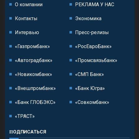
О компании
РЕКЛАМА У НАС
Контакты
Экономика
Интервью
Пресс-релизы
«Газпромбанк»
«РосЕвроБанк»
«Автоградбанк»
«Промсвязьбанк»
«Новикомбанк»
«СМП Банк»
«Внешпромбанк»
«Банк Югра»
«Банк ГЛОБЭКС»
«Совкомбанк»
«ТРАСТ»
ПОДПИСАТЬСЯ