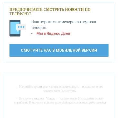
«МОСКОВСКИЙ КРЕДИТНЫЙ БАНК»
ПРЕДПОЧИТАЕТЕ СМОТРЕТЬ НОВОСТИ ПО
ТЕЛЕФОНУ?
«АБСОЛЮТ БАНК»
Наш портал оптимизирован под ваш
телефон.
Б
«БАНК ВОЗРОЖДЕНИЕ»
анки.ру обновил логотип впервые за 19 лет -
Мы в Яндекс Дзен
«Лента новостей»
АО «КРЕДИТ ЕВРОПА БАНК»
СМОТРИТЕ НАС В МОБИЛЬНОЙ ВЕРСИИ
«ТАТФОНДБАНК»
«РОССИЙСКИЙ КАПИТАЛ»
-- Начинайте делать все, что вы можете сделать – и даже то, о чем
можете хотя бы мечтать.
«НАЦИОНАЛЬНЫЙ КЛИРИНГОВЫЙ ЦЕНТР»
-- Все дело в мыслях. Мысль — начало всего. И мыслями можно
управлять. И поэтому главное дело совершенствования: работать над
мыслями.
«ФК ОТКРЫТИЕ»
-- Идите уверенно по направлению к мечте. Живите той жизнью,